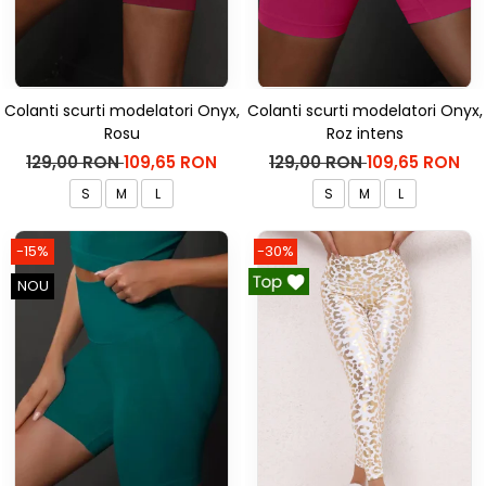
Colanti scurti modelatori Onyx,
Colanti scurti modelatori Onyx,
Rosu
Roz intens
129,00 RON
109,65 RON
129,00 RON
109,65 RON
S
M
L
S
M
L
-15%
-30%
NOU