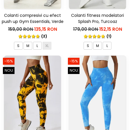
Colanti compresivi cu efect
Colanti fitness modelatori
push up Gym Essentials, Verde
Splash Pro, Turcoaz
159,00 RON
135,15 RON
179,00 RON
152,15 RON
(2)
(1)
S
M
L
XL
S
M
L
-15%
-15%
NOU
NOU