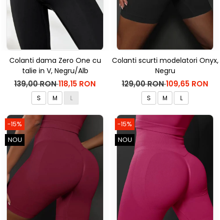
Colanti dama Zero One cu
Colanti scurti modelatori Onyx,
talie in V, Negru/Alb
Negru
139,00 RON
118,15 RON
129,00 RON
109,65 RON
S
M
L
S
M
L
-15%
-15%
NOU
NOU