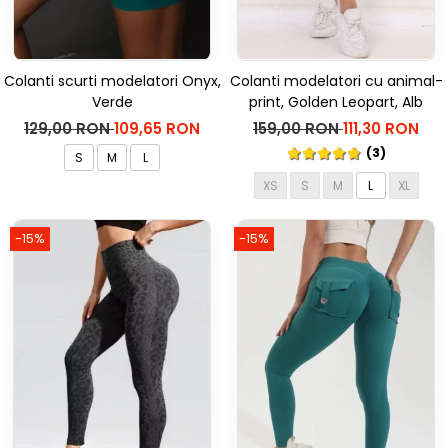
Colanti scurti modelatori Onyx,
Colanti modelatori cu animal-
Verde
print, Golden Leopart, Alb
129,00 RON
109,65 RON
159,00 RON
111,30 RON
(3)
S
M
L
XS
S
M
L
XL
-15%
-15%