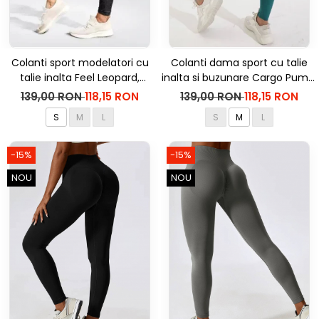
Colanti sport modelatori cu
Colanti dama sport cu talie
talie inalta Feel Leopard,
inalta si buzunare Cargo Pump,
scrunch, Negru
Verde
139,00 RON
118,15 RON
139,00 RON
118,15 RON
S
M
L
S
M
L
-15%
-15%
NOU
NOU