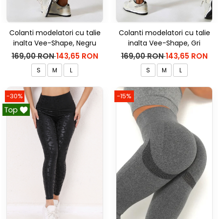
Colanti modelatori cu talie
Colanti modelatori cu talie
inalta Vee-Shape, Negru
inalta Vee-Shape, Gri
169,00 RON
143,65 RON
169,00 RON
143,65 RON
S
M
L
S
M
L
-30%
-15%