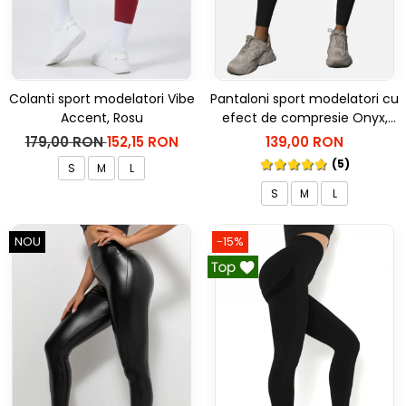
Colanti sport modelatori Vibe
Pantaloni sport modelatori cu
Accent, Rosu
efect de compresie Onyx,
Negru
179,00 RON
152,15 RON
139,00 RON
(5)
S
M
L
S
M
L
NOU
-15%