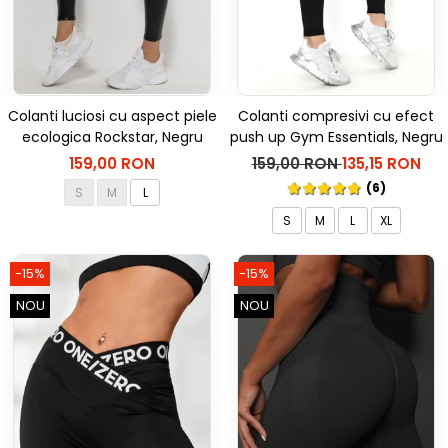
Colanti luciosi cu aspect piele
Colanti compresivi cu efect
ecologica Rockstar, Negru
push up Gym Essentials, Negru
159,00 RON
159,00 RON
135,15 RON
(6)
S
M
L
S
M
L
XL
-15%
-15%
NOU
NOU