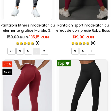
Pantaloni fitness modelatori cu
Pantaloni sport modelatori cu
elemente grafice Marble, Gri
efect de compresie Ruby, Rosu
159,00 RON
135,15 RON
139,00 RON
(1)
(3)
XS
S
M
L
XL
S
M
L
-15%
NOU