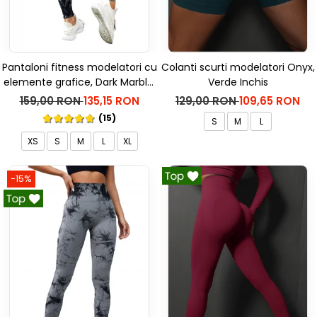
Pantaloni fitness modelatori cu
Colanti scurti modelatori Onyx,
elemente grafice, Dark Marble,
Verde Inchis
Negru
159,00 RON
135,15 RON
129,00 RON
109,65 RON
(15)
S
M
L
XS
S
M
L
XL
-15%