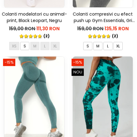
Colanti modelatori cu animal-
Colanti compresivi cu efect
print, Black Leopart, Negru
push up Gym Essentials, Gri
inchis
159,00 RON
111,30 RON
159,00 RON
135,15 RON
(2)
(2)
XS
S
M
L
XL
S
M
L
XL
-15%
-15%
NOU