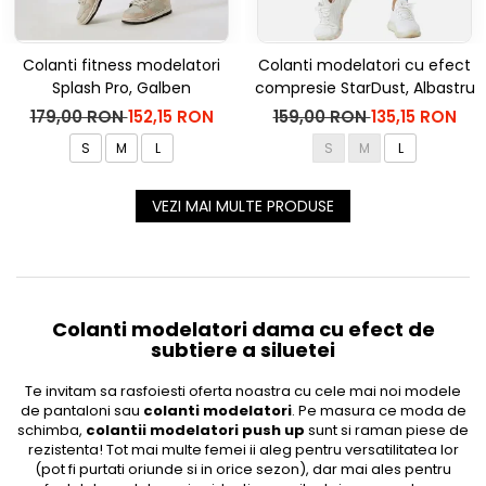
Colanti fitness modelatori
Colanti modelatori cu efect
Splash Pro, Galben
compresie StarDust, Albastru
179,00 RON
152,15 RON
159,00 RON
135,15 RON
S
M
L
S
M
L
VEZI MAI MULTE PRODUSE
Colanti modelatori dama cu efect de
subtiere a siluetei
Te invitam sa rasfoiesti oferta noastra cu cele mai noi modele
de pantaloni sau
colanti modelatori
. Pe masura ce moda de
schimba,
colantii modelatori push up
sunt si raman piese de
rezistenta! Tot mai multe femei ii aleg pentru versatilitatea lor
(pot fi purtati oriunde si in orice sezon), dar mai ales pentru