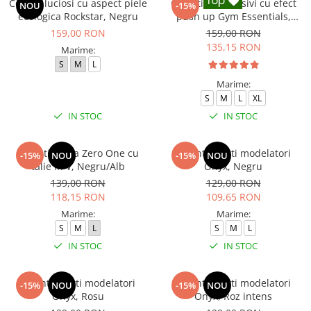
Colanti luciosi cu aspect piele
Colanti compresivi cu efect
NOU
-15%
ecologica Rockstar, Negru
push up Gym Essentials,
Negru
159,00 RON
159,00 RON
135,15 RON
Marime:
S
M
L
Marime:
S
M
L
XL
IN STOC
IN STOC
Colanti dama Zero One cu
Colanti scurti modelatori
-15%
NOU
-15%
NOU
talie in V, Negru/Alb
Onyx, Negru
139,00 RON
129,00 RON
118,15 RON
109,65 RON
Marime:
Marime:
S
M
L
S
M
L
IN STOC
IN STOC
Colanti scurti modelatori
Colanti scurti modelatori
-15%
NOU
-15%
NOU
Onyx, Rosu
Onyx, Roz intens