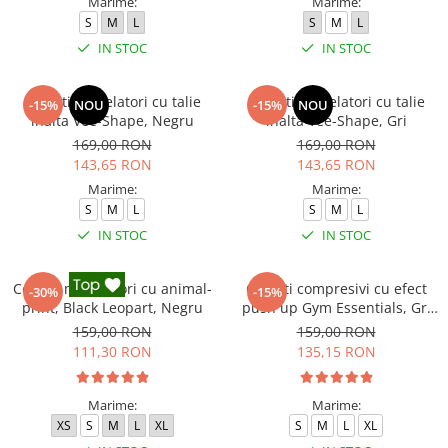
Marime:
Marime:
S
M
L
S
M
L
IN STOC
IN STOC
Colanti modelatori cu talie
Colanti modelatori cu talie
-15%
NOU
-15%
NOU
inalta Vee-Shape, Negru
inalta Vee-Shape, Gri
169,00 RON
169,00 RON
143,65 RON
143,65 RON
Marime:
Marime:
S
M
L
S
M
L
IN STOC
IN STOC
Colanti modelatori cu animal-
Colanti compresivi cu efect
-30%
-15%
print, Black Leopart, Negru
push up Gym Essentials, Gri
inchis
159,00 RON
159,00 RON
111,30 RON
135,15 RON
Marime:
Marime:
XS
S
M
L
XL
S
M
L
XL