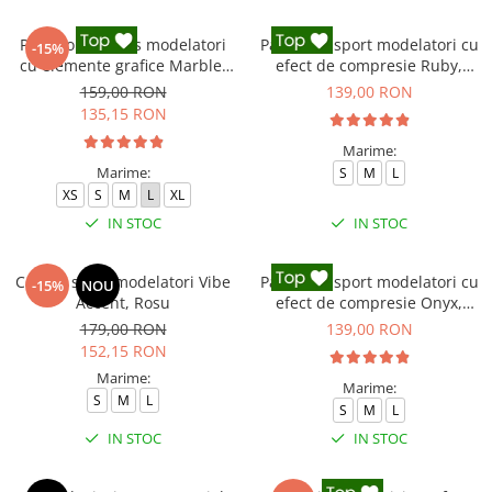
Pantaloni fitness modelatori
Pantaloni sport modelatori cu
-15%
cu elemente grafice Marble,
efect de compresie Ruby,
Gri
Rosu
159,00 RON
139,00 RON
135,15 RON
Marime:
Marime:
S
M
L
XS
S
M
L
XL
IN STOC
IN STOC
Colanti sport modelatori Vibe
Pantaloni sport modelatori cu
-15%
NOU
Accent, Rosu
efect de compresie Onyx,
Negru
179,00 RON
139,00 RON
152,15 RON
Marime:
Marime:
S
M
L
S
M
L
IN STOC
IN STOC