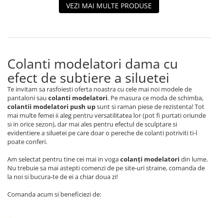
VEZI MAI MULTE PRODUSE
Colanti modelatori dama cu
efect de subtiere a siluetei
Te invitam sa rasfoiesti oferta noastra cu cele mai noi modele de
pantaloni sau
colanti modelatori
. Pe masura ce moda de schimba,
colantii modelatori push up
sunt si raman piese de rezistenta! Tot
mai multe femei ii aleg pentru versatilitatea lor (pot fi purtati oriunde
si in orice sezon), dar mai ales pentru efectul de sculptare si
evidentiere a siluetei pe care doar o pereche de colanti potriviti ti-l
poate conferi.
Am selectat pentru tine cei mai in voga
colanți modelatori
din lume.
Nu trebuie sa mai astepti comenzi de pe site-uri straine, comanda de
la noi si bucura-te de ei a chiar doua zi!
Comanda acum si beneficiezi de: