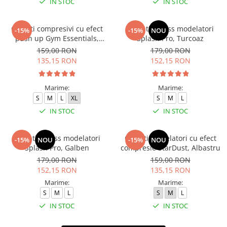
IN STOC
IN STOC
Colanti compresivi cu efect
Colanti fitness modelatori
-15%
-15%
NOU
push up Gym Essentials,
Splash Pro, Turcoaz
Verde
159,00 RON
179,00 RON
135,15 RON
152,15 RON
Marime:
Marime:
S
M
L
XL
S
M
L
IN STOC
IN STOC
Colanti fitness modelatori
Colanti modelatori cu efect
-15%
NOU
-15%
NOU
Splash Pro, Galben
compresie StarDust, Albastru
179,00 RON
159,00 RON
152,15 RON
135,15 RON
Marime:
Marime:
S
M
L
S
M
L
IN STOC
IN STOC