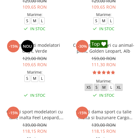
129,00 RON
129,00 RON
109,65 RON
109,65 RON
Marime:
Marime:
S
M
L
S
M
L
IN STOC
IN STOC
Colanti scurti modelatori
Colanti modelatori cu animal-
-15%
NOU
-30%
Onyx, Verde
print, Golden Leopart, Alb
129,00 RON
159,00 RON
109,65 RON
111,30 RON
Marime:
S
M
L
Marime:
XS
S
M
L
XL
IN STOC
IN STOC
Colanti sport modelatori cu
Colanti dama sport cu talie
-15%
-15%
talie inalta Feel Leopard,
inalta si buzunare Cargo
scrunch, Negru
Pump, Verde
139,00 RON
139,00 RON
118,15 RON
118,15 RON