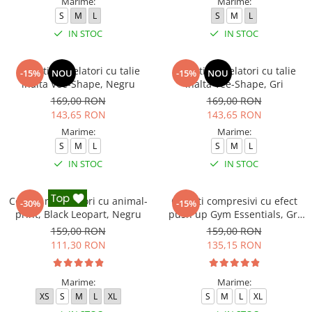
Marime:
Marime:
S
M
L
S
M
L
IN STOC
IN STOC
Colanti modelatori cu talie
Colanti modelatori cu talie
-15%
NOU
-15%
NOU
inalta Vee-Shape, Negru
inalta Vee-Shape, Gri
169,00 RON
169,00 RON
143,65 RON
143,65 RON
Marime:
Marime:
S
M
L
S
M
L
IN STOC
IN STOC
Colanti modelatori cu animal-
Colanti compresivi cu efect
-30%
-15%
print, Black Leopart, Negru
push up Gym Essentials, Gri
inchis
159,00 RON
159,00 RON
111,30 RON
135,15 RON
Marime:
Marime:
XS
S
M
L
XL
S
M
L
XL