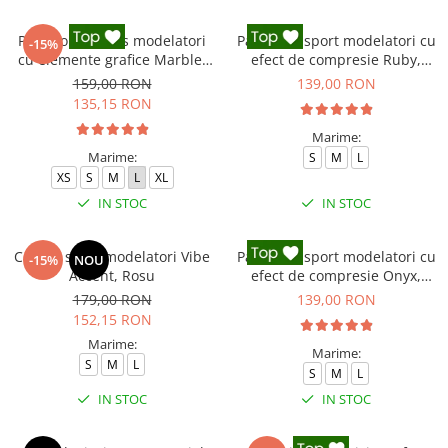
Pantaloni fitness modelatori
Pantaloni sport modelatori cu
-15%
cu elemente grafice Marble,
efect de compresie Ruby,
Gri
Rosu
159,00 RON
139,00 RON
135,15 RON
Marime:
Marime:
S
M
L
XS
S
M
L
XL
IN STOC
IN STOC
Colanti sport modelatori Vibe
Pantaloni sport modelatori cu
-15%
NOU
Accent, Rosu
efect de compresie Onyx,
Negru
179,00 RON
139,00 RON
152,15 RON
Marime:
Marime:
S
M
L
S
M
L
IN STOC
IN STOC