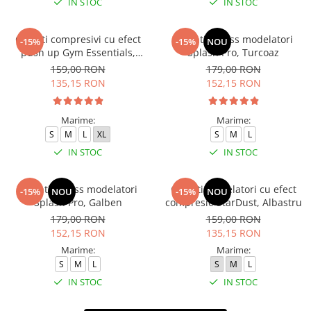
IN STOC
IN STOC
Colanti compresivi cu efect
Colanti fitness modelatori
-15%
-15%
NOU
push up Gym Essentials,
Splash Pro, Turcoaz
Verde
159,00 RON
179,00 RON
135,15 RON
152,15 RON
Marime:
Marime:
S
M
L
XL
S
M
L
IN STOC
IN STOC
Colanti fitness modelatori
Colanti modelatori cu efect
-15%
NOU
-15%
NOU
Splash Pro, Galben
compresie StarDust, Albastru
179,00 RON
159,00 RON
152,15 RON
135,15 RON
Marime:
Marime:
S
M
L
S
M
L
IN STOC
IN STOC