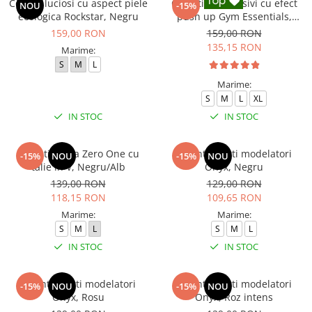
Colanti luciosi cu aspect piele
Colanti compresivi cu efect
NOU
-15%
ecologica Rockstar, Negru
push up Gym Essentials,
Negru
159,00 RON
159,00 RON
135,15 RON
Marime:
S
M
L
Marime:
S
M
L
XL
IN STOC
IN STOC
Colanti dama Zero One cu
Colanti scurti modelatori
-15%
NOU
-15%
NOU
talie in V, Negru/Alb
Onyx, Negru
139,00 RON
129,00 RON
118,15 RON
109,65 RON
Marime:
Marime:
S
M
L
S
M
L
IN STOC
IN STOC
Colanti scurti modelatori
Colanti scurti modelatori
-15%
NOU
-15%
NOU
Onyx, Rosu
Onyx, Roz intens