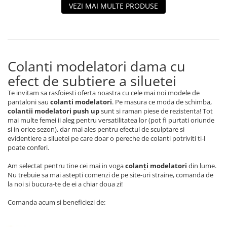
VEZI MAI MULTE PRODUSE
Colanti modelatori dama cu
efect de subtiere a siluetei
Te invitam sa rasfoiesti oferta noastra cu cele mai noi modele de
pantaloni sau
colanti modelatori
. Pe masura ce moda de schimba,
colantii modelatori push up
sunt si raman piese de rezistenta! Tot
mai multe femei ii aleg pentru versatilitatea lor (pot fi purtati oriunde
si in orice sezon), dar mai ales pentru efectul de sculptare si
evidentiere a siluetei pe care doar o pereche de colanti potriviti ti-l
poate conferi.
Am selectat pentru tine cei mai in voga
colanți modelatori
din lume.
Nu trebuie sa mai astepti comenzi de pe site-uri straine, comanda de
la noi si bucura-te de ei a chiar doua zi!
Comanda acum si beneficiezi de: