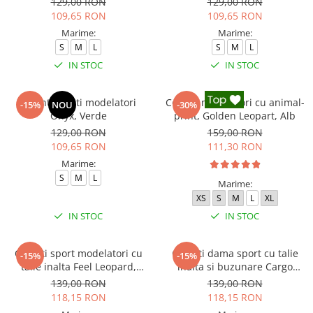
129,00 RON
129,00 RON
109,65 RON
109,65 RON
Marime:
Marime:
S
M
L
S
M
L
IN STOC
IN STOC
Colanti scurti modelatori
Colanti modelatori cu animal-
-15%
NOU
-30%
Onyx, Verde
print, Golden Leopart, Alb
129,00 RON
159,00 RON
109,65 RON
111,30 RON
Marime:
S
M
L
Marime:
XS
S
M
L
XL
IN STOC
IN STOC
Colanti sport modelatori cu
Colanti dama sport cu talie
-15%
-15%
talie inalta Feel Leopard,
inalta si buzunare Cargo
scrunch, Negru
Pump, Verde
139,00 RON
139,00 RON
118,15 RON
118,15 RON