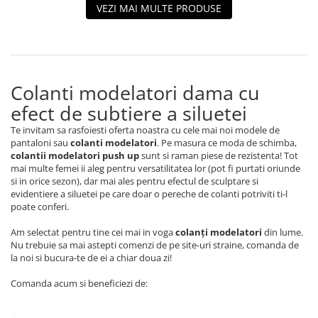
VEZI MAI MULTE PRODUSE
Colanti modelatori dama cu
efect de subtiere a siluetei
Te invitam sa rasfoiesti oferta noastra cu cele mai noi modele de
pantaloni sau
colanti modelatori
. Pe masura ce moda de schimba,
colantii modelatori push up
sunt si raman piese de rezistenta! Tot
mai multe femei ii aleg pentru versatilitatea lor (pot fi purtati oriunde
si in orice sezon), dar mai ales pentru efectul de sculptare si
evidentiere a siluetei pe care doar o pereche de colanti potriviti ti-l
poate conferi.
Am selectat pentru tine cei mai in voga
colanți modelatori
din lume.
Nu trebuie sa mai astepti comenzi de pe site-uri straine, comanda de
la noi si bucura-te de ei a chiar doua zi!
Comanda acum si beneficiezi de: