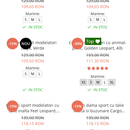
129,00 RON
129,00 RON
109,65 RON
109,65 RON
Marime:
Marime:
S
M
L
S
M
L
IN STOC
IN STOC
Colanti scurti modelatori
Colanti modelatori cu animal-
-15%
NOU
-30%
Onyx, Verde
print, Golden Leopart, Alb
129,00 RON
159,00 RON
109,65 RON
111,30 RON
Marime:
S
M
L
Marime:
XS
S
M
L
XL
IN STOC
IN STOC
Colanti sport modelatori cu
Colanti dama sport cu talie
-15%
-15%
talie inalta Feel Leopard,
inalta si buzunare Cargo
scrunch, Negru
Pump, Verde
139,00 RON
139,00 RON
118,15 RON
118,15 RON