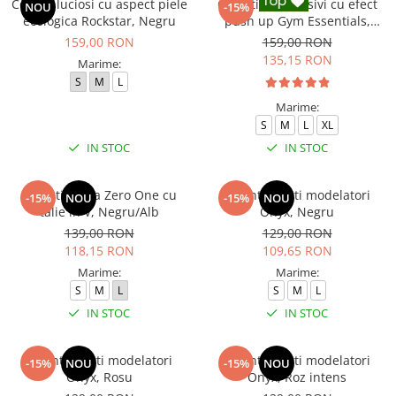
Colanti luciosi cu aspect piele
Colanti compresivi cu efect
NOU
-15%
ecologica Rockstar, Negru
push up Gym Essentials,
Negru
159,00 RON
159,00 RON
135,15 RON
Marime:
S
M
L
Marime:
S
M
L
XL
IN STOC
IN STOC
Colanti dama Zero One cu
Colanti scurti modelatori
-15%
NOU
-15%
NOU
talie in V, Negru/Alb
Onyx, Negru
139,00 RON
129,00 RON
118,15 RON
109,65 RON
Marime:
Marime:
S
M
L
S
M
L
IN STOC
IN STOC
Colanti scurti modelatori
Colanti scurti modelatori
-15%
NOU
-15%
NOU
Onyx, Rosu
Onyx, Roz intens