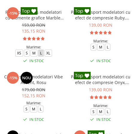
Pantaloni fitness modelatori
Pantaloni sport modelatori cu
-15%
cu elemente grafice Marble,
efect de compresie Ruby,
Gri
Rosu
159,00 RON
139,00 RON
135,15 RON
Marime:
Marime:
S
M
L
XS
S
M
L
XL
IN STOC
IN STOC
Colanti sport modelatori Vibe
Pantaloni sport modelatori cu
-15%
NOU
Accent, Rosu
efect de compresie Onyx,
Negru
179,00 RON
139,00 RON
152,15 RON
Marime:
Marime:
S
M
L
S
M
L
IN STOC
IN STOC