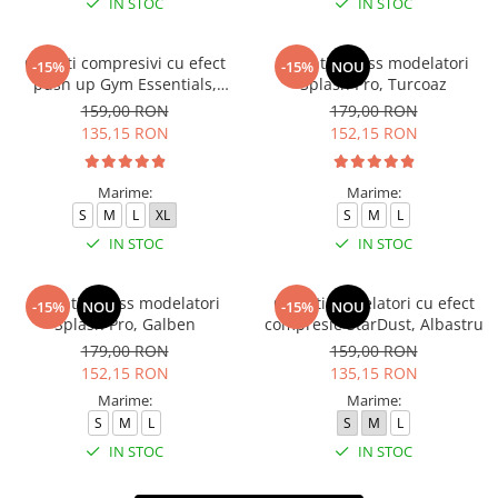
IN STOC
IN STOC
Colanti compresivi cu efect
Colanti fitness modelatori
-15%
-15%
NOU
push up Gym Essentials,
Splash Pro, Turcoaz
Verde
159,00 RON
179,00 RON
135,15 RON
152,15 RON
Marime:
Marime:
S
M
L
XL
S
M
L
IN STOC
IN STOC
Colanti fitness modelatori
Colanti modelatori cu efect
-15%
NOU
-15%
NOU
Splash Pro, Galben
compresie StarDust, Albastru
179,00 RON
159,00 RON
152,15 RON
135,15 RON
Marime:
Marime:
S
M
L
S
M
L
IN STOC
IN STOC