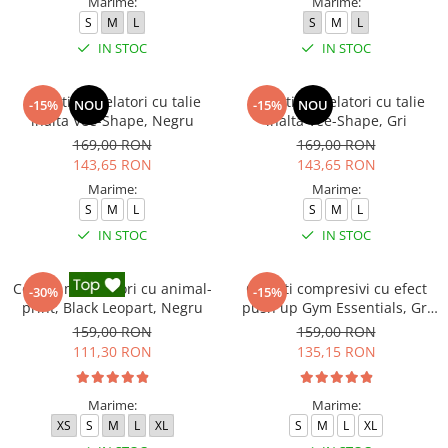
Marime:
Marime:
S
M
L
S
M
L
IN STOC
IN STOC
Colanti modelatori cu talie
Colanti modelatori cu talie
-15%
NOU
-15%
NOU
inalta Vee-Shape, Negru
inalta Vee-Shape, Gri
169,00 RON
169,00 RON
143,65 RON
143,65 RON
Marime:
Marime:
S
M
L
S
M
L
IN STOC
IN STOC
Colanti modelatori cu animal-
Colanti compresivi cu efect
-30%
-15%
print, Black Leopart, Negru
push up Gym Essentials, Gri
inchis
159,00 RON
159,00 RON
111,30 RON
135,15 RON
Marime:
Marime:
XS
S
M
L
XL
S
M
L
XL