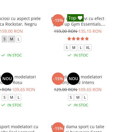
uciosi cu aspect piele
Colanti compresivi cu efect
-15%
ica Rockstar, Negru
push up Gym Essentials,
Negru
159,00 RON
159,00 RON
135,15 RON
S
M
L
S
M
L
XL
IN STOC
IN STOC
i scurti modelatori
Colanti scurti modelatori
NOU
-15%
NOU
Onyx, Rosu
Onyx, Roz intens
0 RON
109,65 RON
129,00 RON
109,65 RON
S
M
L
S
M
L
IN STOC
IN STOC
 sport modelatori cu
Colanti dama sport cu talie
-15%