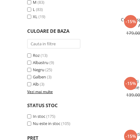
M
(83)
L
(83)
XL
(19)
Colanti s
-15%
CULOARE DE BAZA
179,0
Roz
(13)
Albastru
(9)
Negru
(25)
Galben
(3)
Colant
-15%
Alb
(3)
tali
Vezi mai multe
139,0
STATUS STOC
In stoc
(175)
Nu este in stoc
(105)
Colanti
-15%
PRET