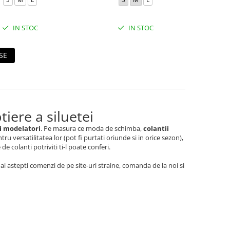
IN STOC
IN STOC
SE
iere a siluetei
i modelatori
. Pe masura ce moda de schimba,
colantii
u versatilitatea lor (pot fi purtati oriunde si in orice sezon),
e colanti potriviti ti-l poate conferi.
i astepti comenzi de pe site-uri straine, comanda de la noi si