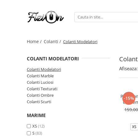
Colanti
Compleuri
Colanti Modelatori
Compleuri Fitness
Home /
Colanti /
Colanti Modelatori
Colanti Marble
Colanti Luciosi
Colant
COLANTI MODELATORI
Colanti Texturati
Afiseaza:
Colanti Modelatori
Colanti Ombre
Colanti Marble
Colanti Scurti
Colanti Luciosi
Colanti Texturati
Colanti Ombre
Pantalon
-15%
Colanti Scurti
cu elem
M
159,0
MARIME
XS
(12)
XS
S
(83)