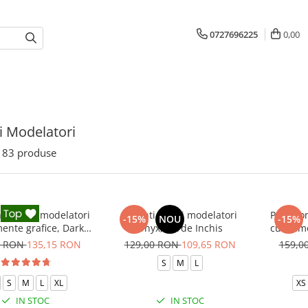
0727696225
0,00
i Modelatori
83
produse
i fitness modelatori
Colanti scurti modelatori
Pantalon
-15%
NOU
-15%
ente grafice, Dark
Onyx, Verde Inchis
cu elem
arble, Negru
0 RON
135,15 RON
129,00 RON
109,65 RON
159,0
S
M
L
S
M
L
XL
XS
IN STOC
IN STOC