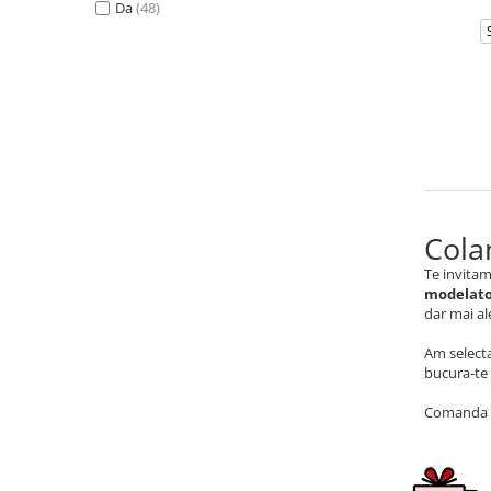
Da
(48)
Cola
Te invitam
modelato
dar mai al
Am selecta
bucura-te 
Comanda a