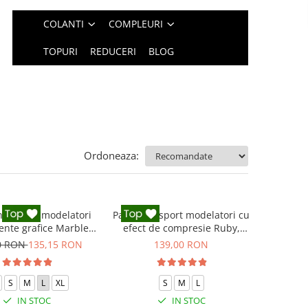
COLANTI
COMPLEURI
TOPURI
REDUCERI
BLOG
Ordoneaza:
i fitness modelatori
Pantaloni sport modelatori cu
ente grafice Marble,
efect de compresie Ruby,
Gri
Rosu
0 RON
135,15 RON
139,00 RON
S
M
L
XL
S
M
L
IN STOC
IN STOC