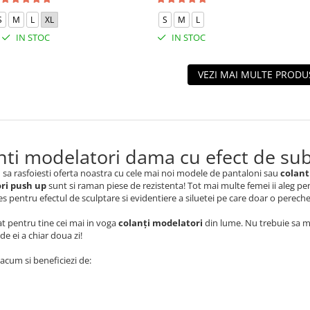
S
M
L
XL
S
M
L
IN STOC
IN STOC
VEZI MAI MULTE PRODU
nti modelatori dama cu efect de subt
 sa rasfoiesti oferta noastra cu cele mai noi modele de pantaloni sau
colant
ri push up
sunt si raman piese de rezistenta! Tot mai multe femei ii aleg pentr
es pentru efectul de sculptare si evidentiere a siluetei pe care doar o pereche d
t pentru tine cei mai in voga
colanți modelatori
din lume. Nu trebuie sa ma
de ei a chiar doua zi!
cum si beneficiezi de: