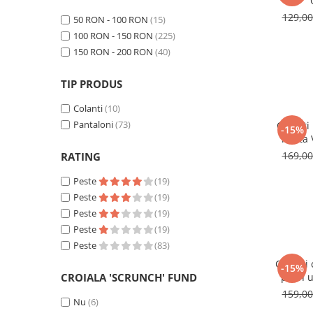
129,0
50 RON - 100 RON
(15)
100 RON - 150 RON
(225)
150 RON - 200 RON
(40)
TIP PRODUS
Colanti
(10)
Pantaloni
(73)
Colanti
-15%
inalta
169,0
RATING
Peste
(19)
Peste
(19)
Peste
(19)
Peste
(19)
Peste
(83)
Colanti 
-15%
CROIALA 'SCRUNCH' FUND
push u
159,0
Nu
(6)