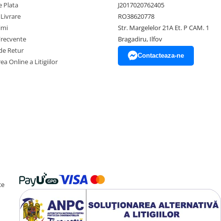
 Plata
J2017020762405
 Livrare
RO38620778
imi
Str. Margelelor 21A Et. P CAM. 1
Frecvente
Bragadiru, Ilfov
de Retur
Contacteaza-ne
ea Online a Litigiilor
ce