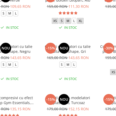
Onyx, Verde
print, Golden Leopart, Alb
talie 
s
0 RON
109,65 RON
159,00 RON
111,30 RON
139,0
S
M
L
XS
S
M
L
XL
IN STOC
IN STOC
 modelatori cu talie
Colanti modelatori cu talie
Colanti 
NOU
-15%
NOU
-30%
 Vee-Shape, Negru
inalta Vee-Shape, Gri
print, 
0 RON
143,65 RON
169,00 RON
143,65 RON
159,0
S
M
L
S
M
L
XS
IN STOC
IN STOC
compresivi cu efect
Colanti fitness modelatori
Colanti
-15%
NOU
-15%
p Gym Essentials,
Splash Pro, Turcoaz
Spl
Verde
0 RON
135,15 RON
179,00 RON
152,15 RON
179,0