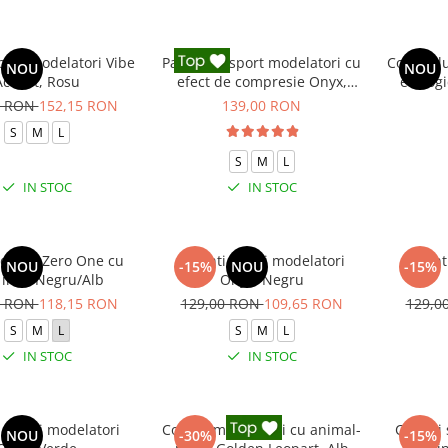
port modelatori Vibe
Pantaloni sport modelatori cu
Colanti l
NOU
NOU
Accent, Rosu
efect de compresie Onyx,
ecolog
Negru
0 RON
152,15 RON
139,00 RON
S
M
L
S
M
L
IN STOC
IN STOC
i dama Zero One cu
Colanti scurti modelatori
Colant
NOU
-15%
NOU
-15%
e in V, Negru/Alb
Onyx, Negru
0 RON
118,15 RON
129,00 RON
109,65 RON
129,0
S
M
L
S
M
L
IN STOC
IN STOC
 scurti modelatori
Colanti modelatori cu animal-
Colanti
NOU
-30%
-15%