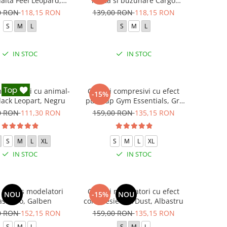
inalta Feel Leopard,
inalta si buzunare Cargo
crunch, Negru
Pump, Verde
0 RON
118,15 RON
139,00 RON
118,15 RON
S
M
L
S
M
L
IN STOC
IN STOC
modelatori cu animal-
Colanti compresivi cu efect
-15%
Black Leopart, Negru
push up Gym Essentials, Gri
inchis
0 RON
111,30 RON
159,00 RON
135,15 RON
S
M
L
XL
S
M
L
XL
IN STOC
IN STOC
 fitness modelatori
Colanti modelatori cu efect
NOU
-15%
NOU
ash Pro, Galben
compresie StarDust, Albastru
0 RON
152,15 RON
159,00 RON
135,15 RON
S
M
L
S
M
L