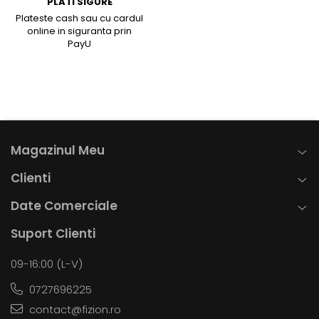
PLATI SIGURE
Plateste cash sau cu cardul
online in siguranta prin
PayU
Magazinul Meu
Clienti
Date Comerciale
Suport Clienti
09-16:00 (L-V)
0727696225
contact@fizion.ro