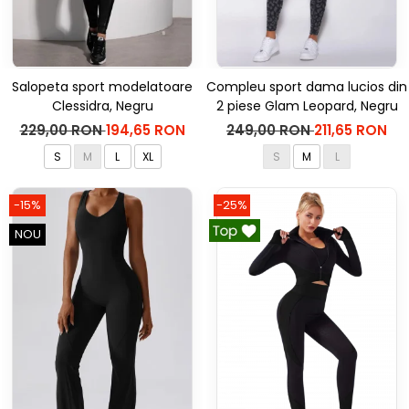
Salopeta sport modelatoare
Compleu sport dama lucios din
Clessidra, Negru
2 piese Glam Leopard, Negru
229,00 RON
194,65 RON
249,00 RON
211,65 RON
S
M
L
XL
S
M
L
-15%
-25%
NOU