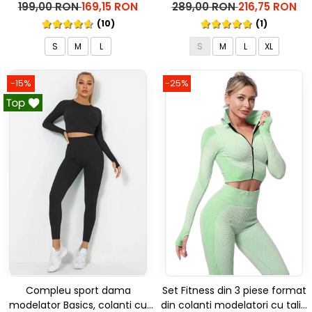
talie inalta Marble, Roz
inalta, top si hanorac Ellite, Gri
199,00 RON
169,15 RON
289,00 RON
216,75 RON
deschis
(10)
(1)
S
M
L
S
M
L
XL
-15%
-25%
Compleu sport dama
Set Fitness din 3 piese format
modelator Basics, colanti cu
din colanti modelatori cu talie