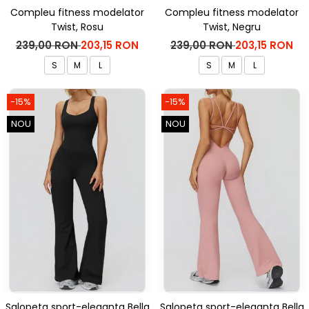
Compleu fitness modelator
Compleu fitness modelator
Twist, Rosu
Twist, Negru
239,00 RON
203,15 RON
239,00 RON
203,15 RON
S
M
L
S
M
L
-15%
-15%
NOU
NOU
Salopeta sport-eleganta Bella
Salopeta sport-eleganta Bella