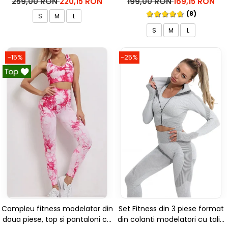
259,00 RON
220,15 RON
199,00 RON
169,15 RON
(8)
S
M
L
S
M
L
-15%
-25%
Compleu fitness modelator din
Set Fitness din 3 piese format
doua piese, top si pantaloni cu
din colanti modelatori cu talie