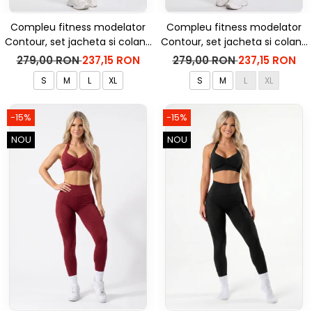
Compleu fitness modelator
Compleu fitness modelator
Contour, set jacheta si colanti
Contour, set jacheta si colanti
cu talie inalta, Negru
cu talie inalta, Rosu Aprins
279,00 RON
237,15 RON
279,00 RON
237,15 RON
S
M
L
XL
S
M
L
XL
-15%
-15%
NOU
NOU