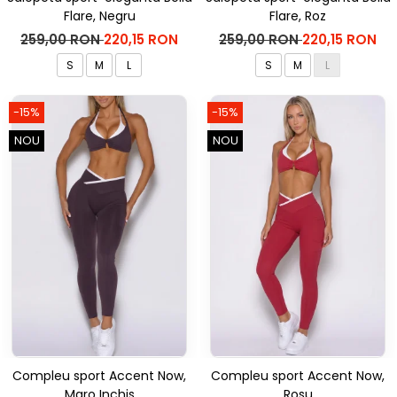
Flare, Negru
Flare, Roz
259,00 RON
220,15 RON
259,00 RON
220,15 RON
S
M
L
S
M
L
-15%
-15%
NOU
NOU
Compleu sport Accent Now,
Compleu sport Accent Now,
Maro Inchis
Rosu