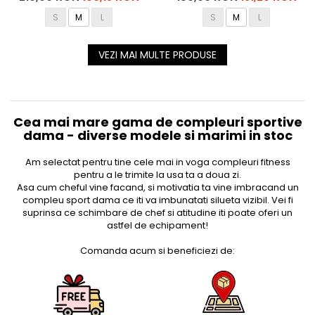
S
M
L
S
M
L
VEZI MAI MULTE PRODUSE
Cea mai mare gama de compleuri sportive
dama - diverse modele si marimi in stoc
Am selectat pentru tine cele mai in voga compleuri fitness
pentru a le trimite la usa ta a doua zi.
Asa cum cheful vine facand, si motivatia ta vine imbracand un
compleu sport dama ce iti va imbunatati silueta vizibil. Vei fi
suprinsa ce schimbare de chef si atitudine iti poate oferi un
astfel de echipament!
Comanda acum si beneficiezi de: