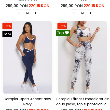
259,00 RON
220,15 RON
259,00 RON
220,15 RON
S
M
L
S
M
L
-15%
-15%
NOU
Compleu sport Accent Now,
Compleu fitness modelator din
Navy
doua piese, top si pantaloni cu
talie inalta Marble, Alb cu Negru