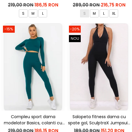
bluza, Negru
inalta, top si hanorac Ellite,
219,00 RON
186,15 RON
289,00 RON
216,75 RON
Verde Menta
S
M
L
S
M
L
XL
-15%
-20%
NOU
Compleu sport dama
Salopeta fitness dama cu
modelator Basics, colanti cu
spate gol, SculptraX Jumpsuit,
bluza, Verde
Negru
219,00 RON
186,15 RON
189,00 RON
151,20 RON