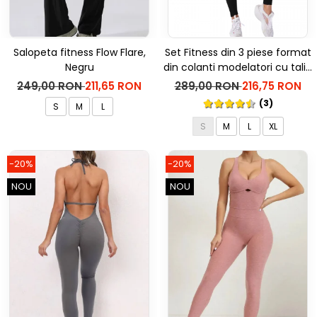
Salopeta fitness Flow Flare,
Set Fitness din 3 piese format
Negru
din colanti modelatori cu talie
inalta, top si hanorac Ellite,
249,00 RON
211,65 RON
289,00 RON
216,75 RON
Negru
(3)
S
M
L
S
M
L
XL
-20%
-20%
NOU
NOU