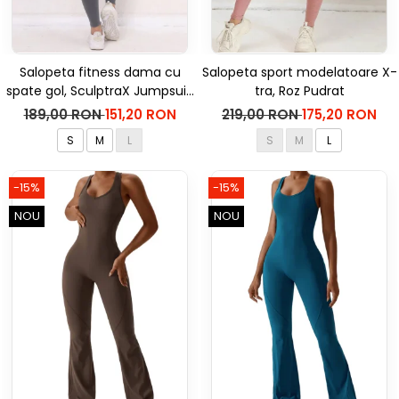
Salopeta fitness dama cu
Salopeta sport modelatoare X-
spate gol, SculptraX Jumpsuit,
tra, Roz Pudrat
Gri
189,00 RON
151,20 RON
219,00 RON
175,20 RON
S
M
L
S
M
L
-15%
-15%
NOU
NOU