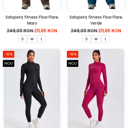
Salopeta fitness Flow Flare,
Salopeta fitness Flow Flare,
Maro
Verde
249,00 RON
211,65 RON
249,00 RON
211,65 RON
S
M
L
S
M
L
-15%
-15%
NOU
NOU