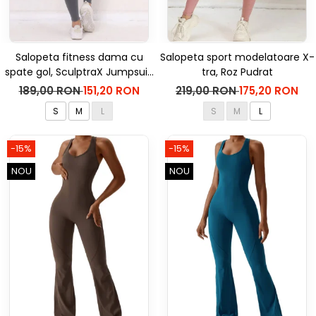
Salopeta fitness dama cu
Salopeta sport modelatoare X-
spate gol, SculptraX Jumpsuit,
tra, Roz Pudrat
Gri
189,00 RON
151,20 RON
219,00 RON
175,20 RON
S
M
L
S
M
L
-15%
-15%
NOU
NOU