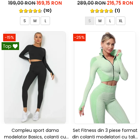
talie inalta Marble, Roz
inalta, top si hanorac Ellite, Gri
199,00 RON
169,15 RON
289,00 RON
216,75 RON
deschis
(10)
(1)
S
M
L
S
M
L
XL
-15%
-25%
Compleu sport dama
Set Fitness din 3 piese format
modelator Basics, colanti cu
din colanti modelatori cu talie