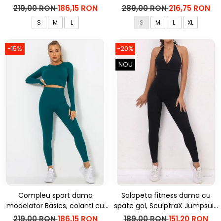
bluza, Negru
inalta, top si hanorac Ellite,
219,00 RON
186,15 RON
289,00 RON
216,75 RON
Verde Menta
S
M
L
S
M
L
XL
-15%
-20%
NOU
Compleu sport dama
Salopeta fitness dama cu
modelator Basics, colanti cu
spate gol, SculptraX Jumpsuit,
bluza, Verde
Negru
219,00 RON
186,15 RON
189,00 RON
151,20 RON