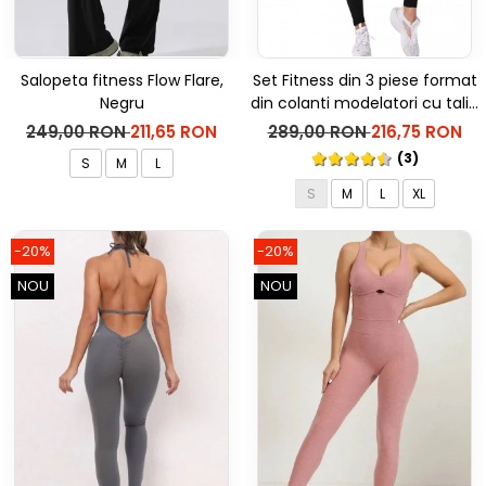
Salopeta fitness Flow Flare,
Set Fitness din 3 piese format
Negru
din colanti modelatori cu talie
inalta, top si hanorac Ellite,
249,00 RON
211,65 RON
289,00 RON
216,75 RON
Negru
(3)
S
M
L
S
M
L
XL
-20%
-20%
NOU
NOU