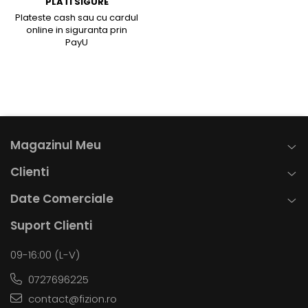
PLATI SIGURE
Plateste cash sau cu cardul
online in siguranta prin
PayU
Magazinul Meu
Clienti
Date Comerciale
Suport Clienti
09-16:00 (L-V)
0727696225
contact@fizion.ro