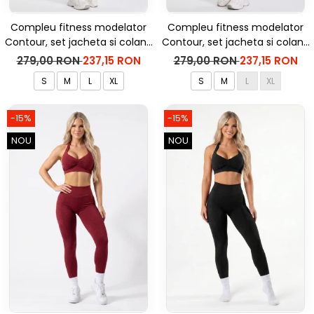
Compleu fitness modelator
Compleu fitness modelator
Contour, set jacheta si colanti
Contour, set jacheta si colanti
cu talie inalta, Negru
cu talie inalta, Rosu Aprins
279,00 RON
237,15 RON
279,00 RON
237,15 RON
S
M
L
XL
S
M
L
XL
-15%
-15%
NOU
NOU