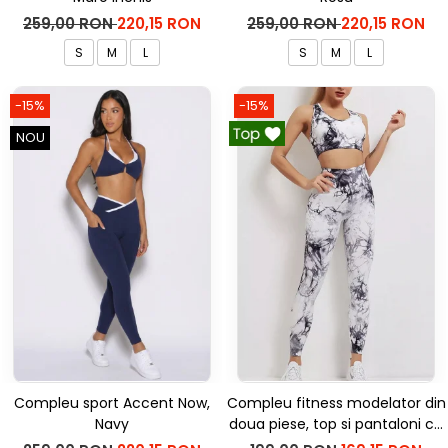
259,00 RON
220,15 RON
259,00 RON
220,15 RON
S
M
L
S
M
L
-15%
-15%
NOU
Compleu sport Accent Now,
Compleu fitness modelator din
Navy
doua piese, top si pantaloni cu
talie inalta Marble, Alb cu Negru