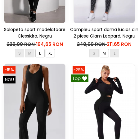
Salopeta sport modelatoare
Compleu sport dama lucios din
Clessidra, Negru
2 piese Glam Leopard, Negru
229,00 RON
194,65 RON
249,00 RON
211,65 RON
S
M
L
XL
S
M
L
-15%
-25%
NOU