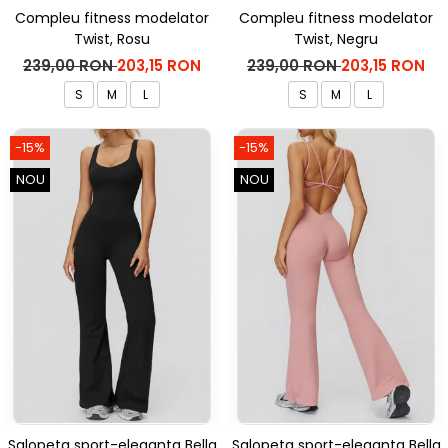
Compleu fitness modelator
Compleu fitness modelator
Twist, Rosu
Twist, Negru
239,00 RON
203,15 RON
239,00 RON
203,15 RON
S
M
L
S
M
L
-15%
-15%
NOU
NOU
Salopeta sport-eleganta Bella
Salopeta sport-eleganta Bella