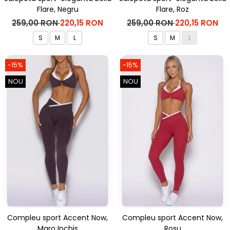
Flare, Negru
Flare, Roz
259,00 RON
220,15 RON
259,00 RON
220,15 RON
S
M
L
S
M
L
-15%
-15%
NOU
NOU
Compleu sport Accent Now,
Compleu sport Accent Now,
Maro Inchis
Rosu