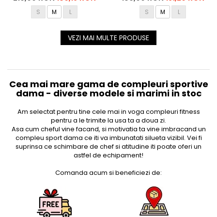
S
M
L
S
M
L
VEZI MAI MULTE PRODUSE
Cea mai mare gama de compleuri sportive
dama - diverse modele si marimi in stoc
Am selectat pentru tine cele mai in voga compleuri fitness
pentru a le trimite la usa ta a doua zi.
Asa cum cheful vine facand, si motivatia ta vine imbracand un
compleu sport dama ce iti va imbunatati silueta vizibil. Vei fi
suprinsa ce schimbare de chef si atitudine iti poate oferi un
astfel de echipament!
Comanda acum si beneficiezi de: