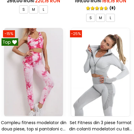
259,00 RON
220,15 RON
199,00 RON
169,15 RON
(8)
S
M
L
S
M
L
-15%
-25%
Compleu fitness modelator din
Set Fitness din 3 piese format
doua piese, top si pantaloni cu
din colanti modelatori cu talie