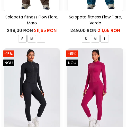
Salopeta fitness Flow Flare,
Salopeta fitness Flow Flare,
Maro
Verde
249,00 RON
211,65 RON
249,00 RON
211,65 RON
S
M
L
S
M
L
-15%
-15%
NOU
NOU