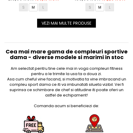
S
M
L
S
M
L
VEZI MAI MULTE PRODUSE
Cea mai mare gama de compleuri sportive
dama - diverse modele si marimi in stoc
Am selectat pentru tine cele mai in voga compleuri fitness
pentru a le trimite la usa ta a doua zi.
Asa cum cheful vine facand, si motivatia ta vine imbracand un
compleu sport dama ce iti va imbunatati silueta vizibil. Vei fi
suprinsa ce schimbare de chef si atitudine iti poate oferi un
astfel de echipament!
Comanda acum si beneficiezi de: