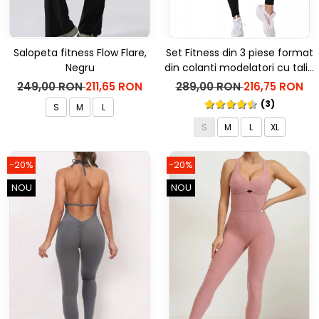
Salopeta fitness Flow Flare,
Set Fitness din 3 piese format
Negru
din colanti modelatori cu talie
inalta, top si hanorac Ellite,
249,00 RON
211,65 RON
289,00 RON
216,75 RON
Negru
(3)
S
M
L
S
M
L
XL
-20%
-20%
NOU
NOU