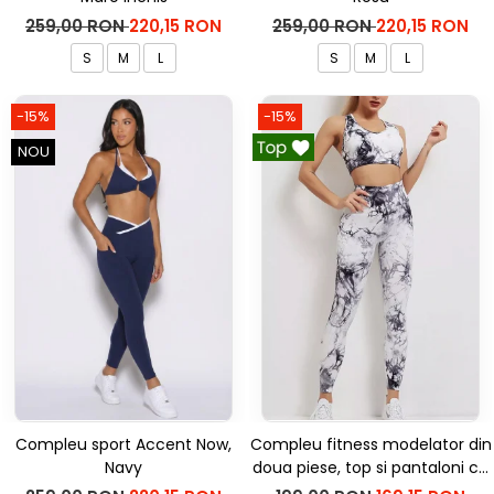
259,00 RON
220,15 RON
259,00 RON
220,15 RON
S
M
L
S
M
L
-15%
-15%
NOU
Compleu sport Accent Now,
Compleu fitness modelator din
Navy
doua piese, top si pantaloni cu
talie inalta Marble, Alb cu Negru