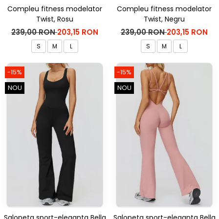
Compleu fitness modelator
Compleu fitness modelator
Twist, Rosu
Twist, Negru
239,00 RON
203,15 RON
239,00 RON
203,15 RON
S
M
L
S
M
L
-15%
-15%
NOU
NOU
Salopeta sport-eleganta Bella
Salopeta sport-eleganta Bella