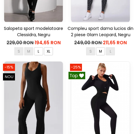
Salopeta sport modelatoare
Compleu sport dama lucios din
Clessidra, Negru
2 piese Glam Leopard, Negru
229,00 RON
194,65 RON
249,00 RON
211,65 RON
S
M
L
XL
S
M
L
-15%
-25%
NOU