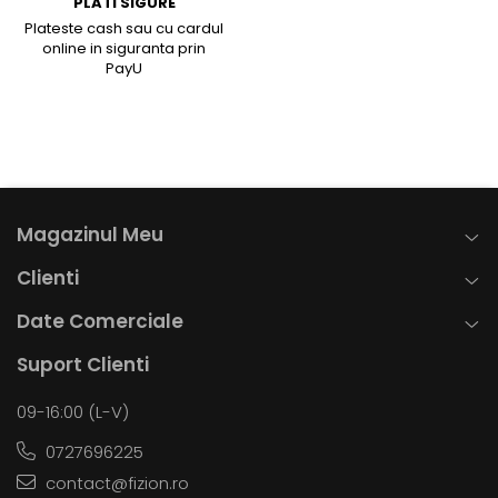
PLATI SIGURE
Plateste cash sau cu cardul
online in siguranta prin
PayU
Magazinul Meu
Clienti
Date Comerciale
Suport Clienti
09-16:00 (L-V)
0727696225
contact@fizion.ro