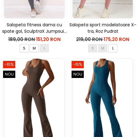
Salopeta fitness dama cu
Salopeta sport modelatoare X-
spate gol, SculptraX Jumpsuit,
tra, Roz Pudrat
Gri
189,00 RON
151,20 RON
219,00 RON
175,20 RON
S
M
L
S
M
L
-15%
-15%
NOU
NOU