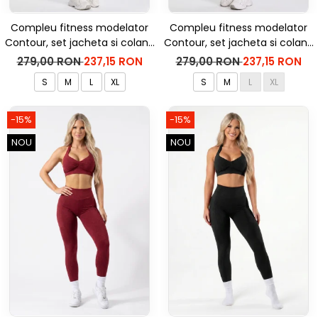
Compleu fitness modelator
Compleu fitness modelator
Contour, set jacheta si colanti
Contour, set jacheta si colanti
cu talie inalta, Negru
cu talie inalta, Rosu Aprins
279,00 RON
237,15 RON
279,00 RON
237,15 RON
S
M
L
XL
S
M
L
XL
-15%
-15%
NOU
NOU