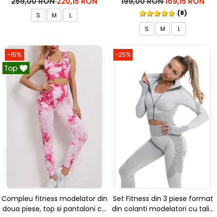
259,00 RON
220,15 RON
199,00 RON
169,15 RON
(8)
S
M
L
S
M
L
-15%
-25%
Compleu fitness modelator din
Set Fitness din 3 piese format
doua piese, top si pantaloni cu
din colanti modelatori cu talie