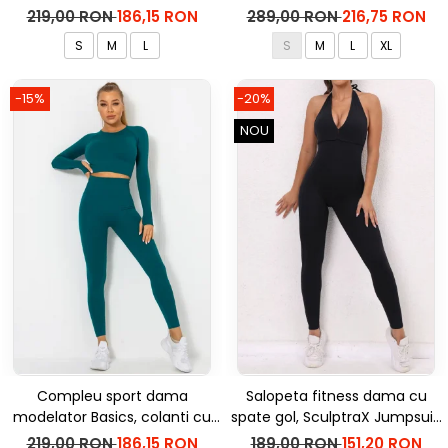
bluza, Negru
inalta, top si hanorac Ellite,
219,00 RON
186,15 RON
289,00 RON
216,75 RON
Verde Menta
S
M
L
S
M
L
XL
-15%
-20%
NOU
Compleu sport dama
Salopeta fitness dama cu
modelator Basics, colanti cu
spate gol, SculptraX Jumpsuit,
bluza, Verde
Negru
219,00 RON
186,15 RON
189,00 RON
151,20 RON