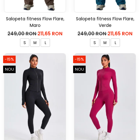
Salopeta fitness Flow Flare,
Salopeta fitness Flow Flare,
Maro
Verde
249,00 RON
211,65 RON
249,00 RON
211,65 RON
S
M
L
S
M
L
-15%
-15%
NOU
NOU