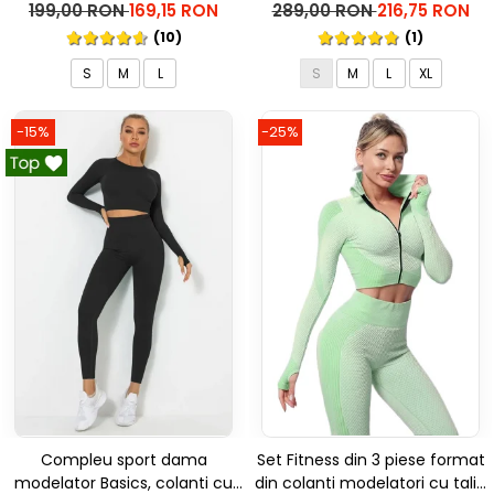
talie inalta Marble, Roz
inalta, top si hanorac Ellite, Gri
199,00 RON
169,15 RON
289,00 RON
216,75 RON
deschis
(10)
(1)
S
M
L
S
M
L
XL
-15%
-25%
Compleu sport dama
Set Fitness din 3 piese format
modelator Basics, colanti cu
din colanti modelatori cu talie