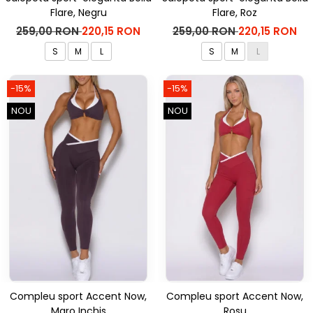
Flare, Negru
Flare, Roz
259,00 RON
220,15 RON
259,00 RON
220,15 RON
S
M
L
S
M
L
-15%
-15%
NOU
NOU
Compleu sport Accent Now,
Compleu sport Accent Now,
Maro Inchis
Rosu