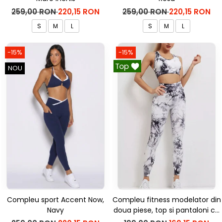
259,00 RON
220,15 RON
259,00 RON
220,15 RON
S
M
L
S
M
L
-15%
-15%
NOU
Compleu sport Accent Now,
Compleu fitness modelator din
Navy
doua piese, top si pantaloni cu
talie inalta Marble, Alb cu Negru