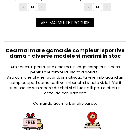
S
M
L
S
M
L
VEZI MAI MULTE PRODUSE
Cea mai mare gama de compleuri sportive
dama - diverse modele si marimi in stoc
Am selectat pentru tine cele mai in voga compleuri fitness
pentru a le trimite la usa ta a doua zi.
Asa cum cheful vine facand, si motivatia ta vine imbracand un
compleu sport dama ce iti va imbunatati silueta vizibil. Vei fi
suprinsa ce schimbare de chef si atitudine iti poate oferi un
astfel de echipament!
Comanda acum si beneficiezi de: