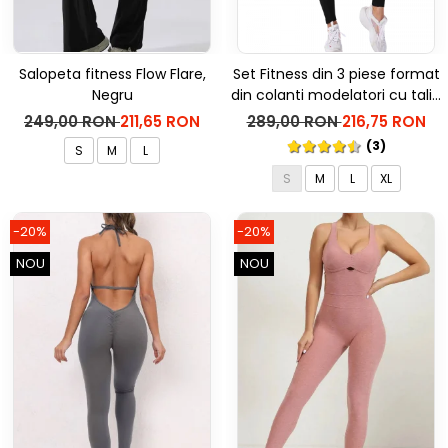
Salopeta fitness Flow Flare,
Set Fitness din 3 piese format
Negru
din colanti modelatori cu talie
inalta, top si hanorac Ellite,
249,00 RON
211,65 RON
289,00 RON
216,75 RON
Negru
(3)
S
M
L
S
M
L
XL
-20%
-20%
NOU
NOU