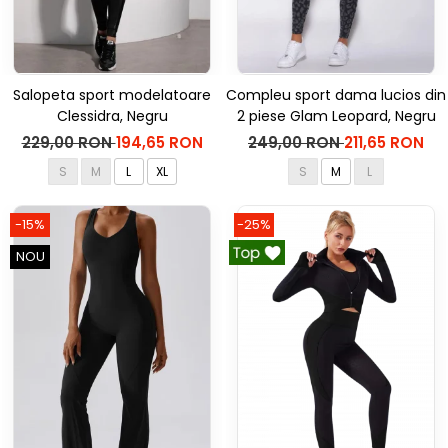
Salopeta sport modelatoare
Compleu sport dama lucios din
Clessidra, Negru
2 piese Glam Leopard, Negru
229,00 RON
194,65 RON
249,00 RON
211,65 RON
S
M
L
XL
S
M
L
-15%
-25%
NOU