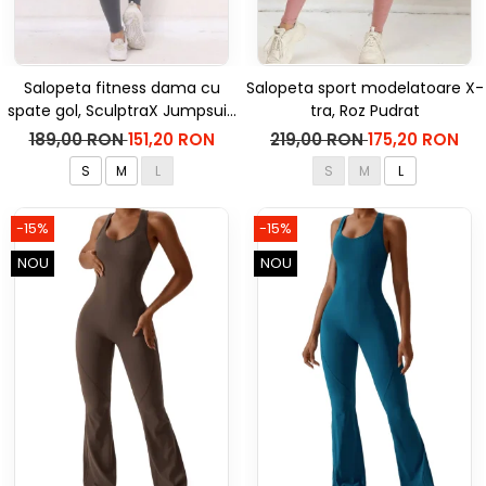
Salopeta fitness dama cu
Salopeta sport modelatoare X-
spate gol, SculptraX Jumpsuit,
tra, Roz Pudrat
Gri
189,00 RON
151,20 RON
219,00 RON
175,20 RON
S
M
L
S
M
L
-15%
-15%
NOU
NOU