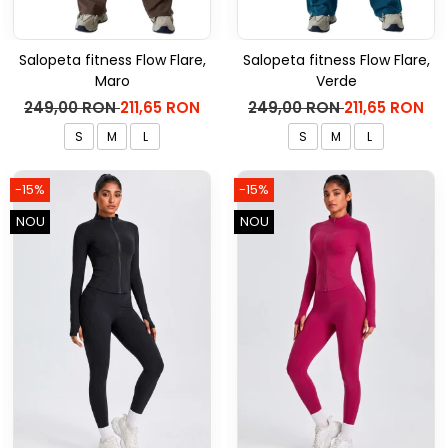
Salopeta fitness Flow Flare,
Salopeta fitness Flow Flare,
Maro
Verde
249,00 RON
211,65 RON
249,00 RON
211,65 RON
S
M
L
S
M
L
-15%
-15%
NOU
NOU