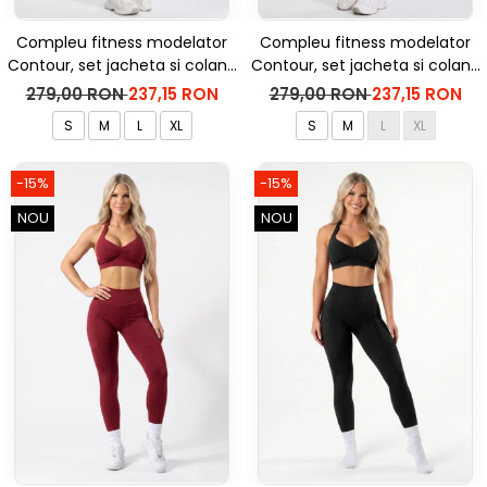
Compleu fitness modelator
Compleu fitness modelator
Contour, set jacheta si colanti
Contour, set jacheta si colanti
cu talie inalta, Negru
cu talie inalta, Rosu Aprins
279,00 RON
237,15 RON
279,00 RON
237,15 RON
S
M
L
XL
S
M
L
XL
-15%
-15%
NOU
NOU