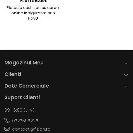
PLATI SIGURE
Plateste cash sau cu cardul
online in siguranta prin
PayU
Magazinul Meu
Clienti
Date Comerciale
Suport Clienti
09-16:00 (L-V)
0727696225
contact@fizion.ro