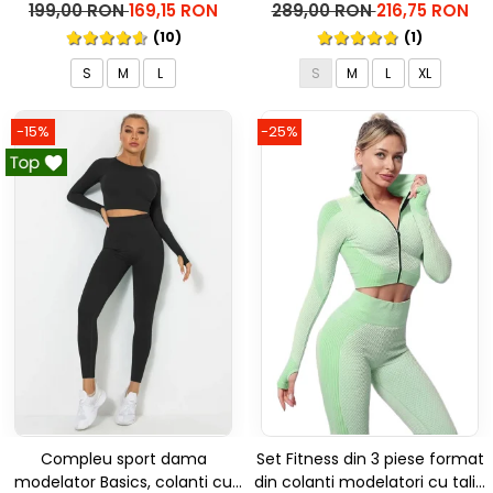
talie inalta Marble, Roz
inalta, top si hanorac Ellite, Gri
199,00 RON
169,15 RON
289,00 RON
216,75 RON
deschis
(10)
(1)
S
M
L
S
M
L
XL
-15%
-25%
Compleu sport dama
Set Fitness din 3 piese format
modelator Basics, colanti cu
din colanti modelatori cu talie