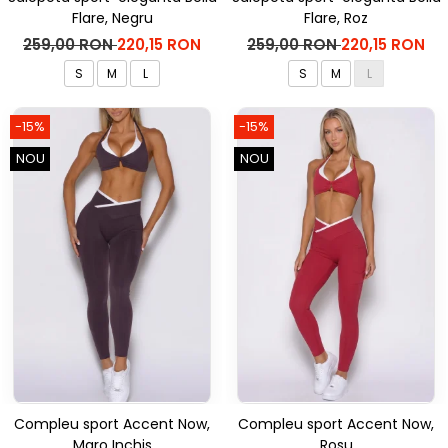
Flare, Negru
Flare, Roz
259,00 RON
220,15 RON
259,00 RON
220,15 RON
S
M
L
S
M
L
-15%
-15%
NOU
NOU
Compleu sport Accent Now,
Compleu sport Accent Now,
Maro Inchis
Rosu