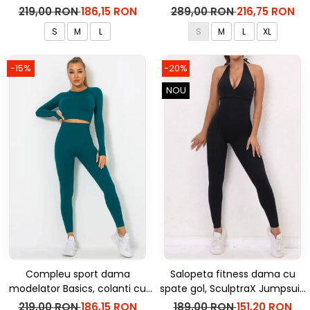
bluza, Negru
inalta, top si hanorac Ellite,
219,00 RON
186,15 RON
289,00 RON
216,75 RON
Verde Menta
S
M
L
S
M
L
XL
-15%
-20%
NOU
Compleu sport dama
Salopeta fitness dama cu
modelator Basics, colanti cu
spate gol, SculptraX Jumpsuit,
bluza, Verde
Negru
219,00 RON
186,15 RON
189,00 RON
151,20 RON