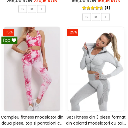
259,00 RON
220,15 RON
199,00 RON
169,15 RON
(8)
S
M
L
S
M
L
-15%
-25%
Compleu fitness modelator din
Set Fitness din 3 piese format
doua piese, top si pantaloni cu
din colanti modelatori cu talie