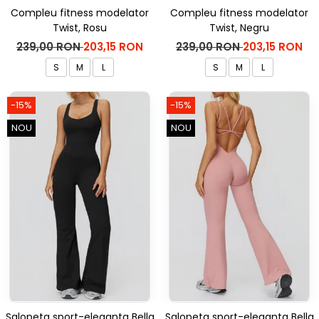
Compleu fitness modelator
Compleu fitness modelator
Twist, Rosu
Twist, Negru
239,00 RON
203,15 RON
239,00 RON
203,15 RON
S
M
L
S
M
L
-15%
-15%
NOU
NOU
Salopeta sport-eleganta Bella
Salopeta sport-eleganta Bella