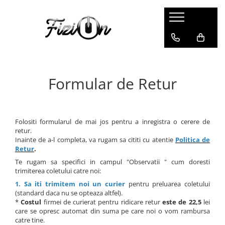
Colanti
Compleuri
Colanti Modelatori
Compleuri Fitness
Colanti Marble
Formular de Retur
Colanti Luciosi
Colanti Texturati
Colanti Ombre
Folositi formularul de mai jos pentru a inregistra o cerere de
retur.
Colanti Scurti
Inainte de a-l completa, va rugam sa cititi cu atentie
Politica de
Retur
.
Te rugam sa specifici in campul "Observatii " cum doresti
trimiterea coletului catre noi:
1. Sa iti trimitem noi un curier
pentru preluarea coletului
(standard daca nu se opteaza altfel).
*
Costul
firmei de curierat pentru ridicare retur
este de 22,5
lei
care se opresc automat din suma pe care noi o vom rambursa
catre tine.