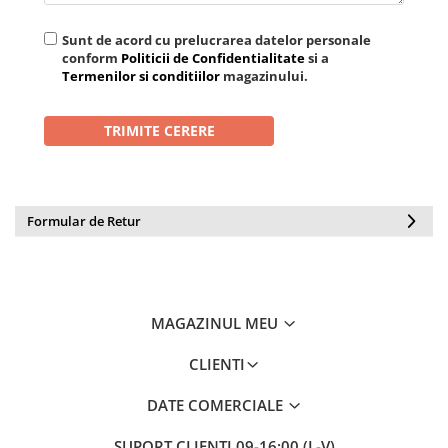
Sunt de acord cu prelucrarea datelor personale
conform
Politicii de Confidentialitate
si a
Termenilor si conditiilor
magazinului.
Formular de Retur
MAGAZINUL MEU
CLIENTI
DATE COMERCIALE
SUPORT CLIENTI
09-16:00 (L-V)