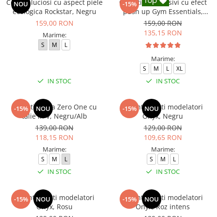
Colanti luciosi cu aspect piele
Colanti compresivi cu efect
NOU
-15%
ecologica Rockstar, Negru
push up Gym Essentials,
Negru
159,00 RON
159,00 RON
135,15 RON
Marime:
S
M
L
Marime:
S
M
L
XL
IN STOC
IN STOC
Colanti dama Zero One cu
Colanti scurti modelatori
-15%
NOU
-15%
NOU
talie in V, Negru/Alb
Onyx, Negru
139,00 RON
129,00 RON
118,15 RON
109,65 RON
Marime:
Marime:
S
M
L
S
M
L
IN STOC
IN STOC
Colanti scurti modelatori
Colanti scurti modelatori
-15%
NOU
-15%
NOU
Onyx, Rosu
Onyx, Roz intens