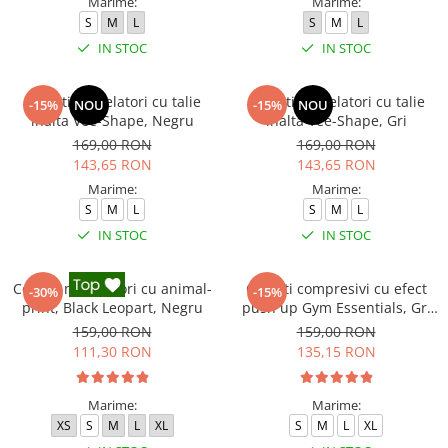
Marime:
Marime:
S
M
L
S
M
L
IN STOC
IN STOC
Colanti modelatori cu talie
Colanti modelatori cu talie
-15%
NOU
-15%
NOU
inalta Vee-Shape, Negru
inalta Vee-Shape, Gri
169,00 RON
169,00 RON
143,65 RON
143,65 RON
Marime:
Marime:
S
M
L
S
M
L
IN STOC
IN STOC
Colanti modelatori cu animal-
Colanti compresivi cu efect
-30%
-15%
print, Black Leopart, Negru
push up Gym Essentials, Gri
inchis
159,00 RON
159,00 RON
111,30 RON
135,15 RON
Marime:
Marime:
XS
S
M
L
XL
S
M
L
XL