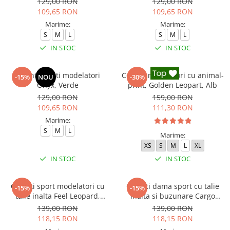
129,00 RON
129,00 RON
109,65 RON
109,65 RON
Marime:
Marime:
S
M
L
S
M
L
IN STOC
IN STOC
Colanti scurti modelatori
Colanti modelatori cu animal-
-15%
NOU
-30%
Onyx, Verde
print, Golden Leopart, Alb
129,00 RON
159,00 RON
109,65 RON
111,30 RON
Marime:
S
M
L
Marime:
XS
S
M
L
XL
IN STOC
IN STOC
Colanti sport modelatori cu
Colanti dama sport cu talie
-15%
-15%
talie inalta Feel Leopard,
inalta si buzunare Cargo
scrunch, Negru
Pump, Verde
139,00 RON
139,00 RON
118,15 RON
118,15 RON