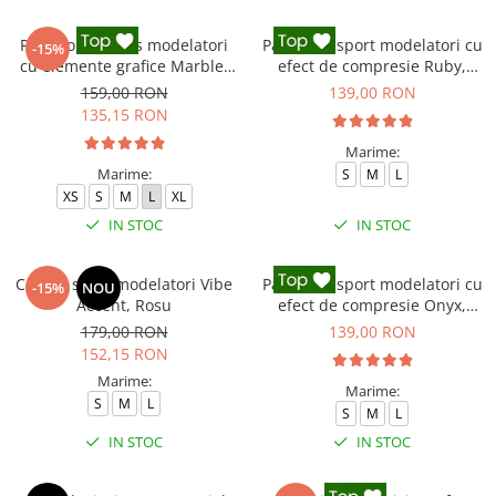
Pantaloni fitness modelatori
Pantaloni sport modelatori cu
-15%
cu elemente grafice Marble,
efect de compresie Ruby,
Gri
Rosu
159,00 RON
139,00 RON
135,15 RON
Marime:
Marime:
S
M
L
XS
S
M
L
XL
IN STOC
IN STOC
Colanti sport modelatori Vibe
Pantaloni sport modelatori cu
-15%
NOU
Accent, Rosu
efect de compresie Onyx,
Negru
179,00 RON
139,00 RON
152,15 RON
Marime:
Marime:
S
M
L
S
M
L
IN STOC
IN STOC