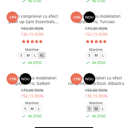
IN STOC
IN STOC
Colanti compresivi cu efect
Colanti fitness modelatori
-15%
-15%
NOU
push up Gym Essentials,
Splash Pro, Turcoaz
Verde
159,00 RON
179,00 RON
135,15 RON
152,15 RON
Marime:
Marime:
S
M
L
XL
S
M
L
IN STOC
IN STOC
Colanti fitness modelatori
Colanti modelatori cu efect
-15%
NOU
-15%
NOU
Splash Pro, Galben
compresie StarDust, Albastru
179,00 RON
159,00 RON
152,15 RON
135,15 RON
Marime:
Marime:
S
M
L
S
M
L
IN STOC
IN STOC