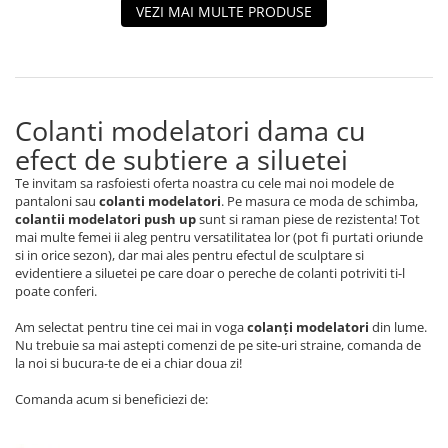
VEZI MAI MULTE PRODUSE
Colanti modelatori dama cu
efect de subtiere a siluetei
Te invitam sa rasfoiesti oferta noastra cu cele mai noi modele de
pantaloni sau
colanti modelatori
. Pe masura ce moda de schimba,
colantii modelatori push up
sunt si raman piese de rezistenta! Tot
mai multe femei ii aleg pentru versatilitatea lor (pot fi purtati oriunde
si in orice sezon), dar mai ales pentru efectul de sculptare si
evidentiere a siluetei pe care doar o pereche de colanti potriviti ti-l
poate conferi.
Am selectat pentru tine cei mai in voga
colanți modelatori
din lume.
Nu trebuie sa mai astepti comenzi de pe site-uri straine, comanda de
la noi si bucura-te de ei a chiar doua zi!
Comanda acum si beneficiezi de: