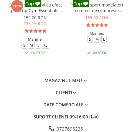
Colanti compresivi cu efect
Pantaloni sport modelatori
-15%
push up Gym Essentials,
cu efect de compresie
Negru
Onyx, Negru
159,00 RON
139,00 RON
135,15 RON
Marime:
Marime:
S
M
L
S
M
L
XL
IN STOC
IN STOC
MAGAZINUL MEU
CLIENTI
DATE COMERCIALE
SUPORT CLIENTI
09-16:00 (L-V)
0727696225