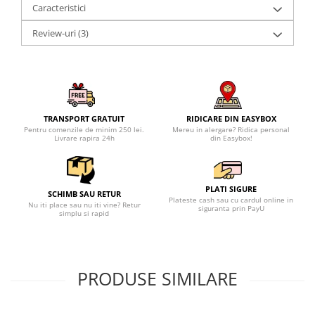
Caracteristici
Review-uri
(3)
TRANSPORT GRATUIT
RIDICARE DIN EASYBOX
Pentru comenzile de minim 250 lei.
Mereu in alergare? Ridica personal
Livrare rapira 24h
din Easybox!
PLATI SIGURE
SCHIMB SAU RETUR
Plateste cash sau cu cardul online in
Nu iti place sau nu iti vine? Retur
siguranta prin PayU
simplu si rapid
PRODUSE SIMILARE