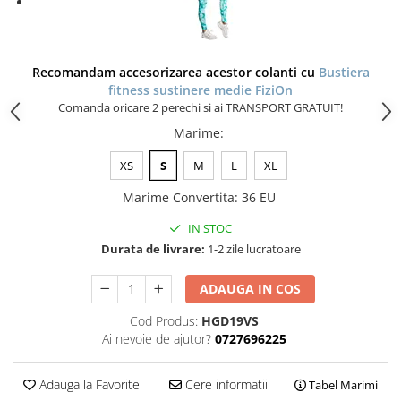
Recomandam accesorizarea acestor colanti cu
Bustiera
fitness sustinere medie FiziOn
Comanda oricare 2 perechi si ai TRANSPORT GRATUIT!
Marime
:
XS
S
M
L
XL
Marime Convertita
:
36 EU
IN STOC
Durata de livrare:
1-2 zile lucratoare
ADAUGA IN COS
Cod Produs:
HGD19VS
Ai nevoie de ajutor?
0727696225
Adauga la Favorite
Cere informatii
Tabel Marimi