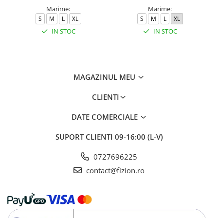
Marime:
Marime:
S
M
L
XL
S
M
L
XL
IN STOC
IN STOC
MAGAZINUL MEU
CLIENTI
DATE COMERCIALE
SUPORT CLIENTI
09-16:00 (L-V)
0727696225
contact@fizion.ro