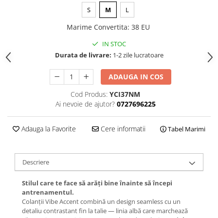
S
M
L
Marime Convertita
:
38 EU
IN STOC
Durata de livrare:
1-2 zile lucratoare
ADAUGA IN COS
Cod Produs:
YCI37NM
Ai nevoie de ajutor?
0727696225
Adauga la Favorite
Cere informatii
Tabel Marimi
Descriere
Stilul care te face să arăți bine înainte să începi
antrenamentul.
Colanții Vibe Accent combină un design seamless cu un
detaliu contrastant fin la talie — linia albă care marchează