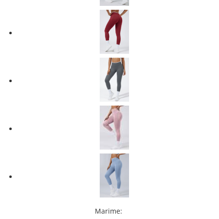
Marime
: