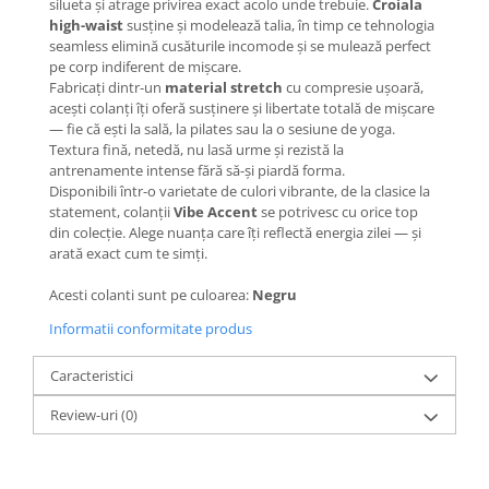
silueta și atrage privirea exact acolo unde trebuie.
Croiala
high-waist
susține și modelează talia, în timp ce tehnologia
seamless elimină cusăturile incomode și se mulează perfect
pe corp indiferent de mișcare.
Fabricați dintr-un
material stretch
cu compresie ușoară,
acești colanți îți oferă susținere și libertate totală de mișcare
— fie că ești la sală, la pilates sau la o sesiune de yoga.
Textura fină, netedă, nu lasă urme și rezistă la
antrenamente intense fără să-și piardă forma.
Disponibili într-o varietate de culori vibrante, de la clasice la
statement, colanții
Vibe Accent
se potrivesc cu orice top
din colecție. Alege nuanța care îți reflectă energia zilei — și
arată exact cum te simți.
Acesti colanti sunt pe culoarea:
Negru
Informatii conformitate produs
Caracteristici
Review-uri
(0)