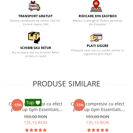
TRANSPORT GRATUIT
RIDICARE DIN EASYBOX
Pentru comenzile de minim 250 lei.
Mereu in alergare? Ridica personal
Livrare rapira 24h
din Easybox!
PLATI SIGURE
SCHIMB SAU RETUR
Plateste cash sau cu cardul online in
Nu iti place sau nu iti vine? Retur
siguranta prin PayU
simplu si rapid
PRODUSE SIMILARE
Colanti compresivi cu efect
Colanti compresivi cu efect
-15%
-15%
push up Gym Essentials,
push up Gym Essentials,
Negru
Verde
159,00 RON
159,00 RON
135,15 RON
135,15 RON