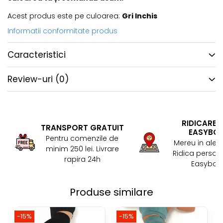
Acest produs este pe culoarea:
Gri Inchis
Informatii conformitate produs
Caracteristici
Review-uri
(0)
RIDICARE 
TRANSPORT GRATUIT
EASYBO
Pentru comenzile de
Mereu in aler
minim 250 lei. Livrare
Ridica persona
rapira 24h
Easybox!
Produse similare
-15%
-15%