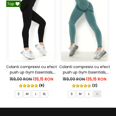
Colanti compresivi cu efect
Colanti compresivi cu efect
C
push up Gym Essentials,
push up Gym Essentials,
p
Negru
Verde
159,00 RON
135,15 RON
159,00 RON
135,15 RON
(6)
(2)
S
M
L
XL
S
M
L
XL