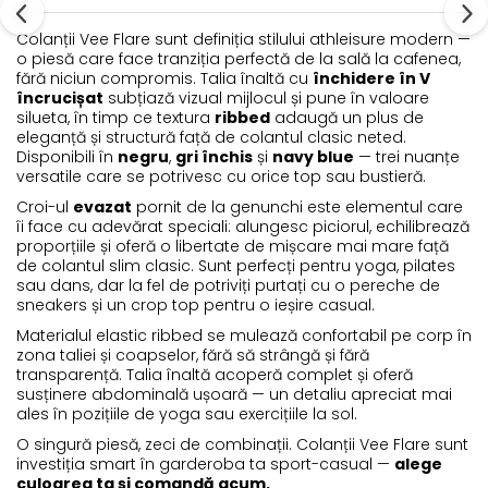
Colanții Vee Flare sunt definiția stilului athleisure modern —
o piesă care face tranziția perfectă de la sală la cafenea,
fără niciun compromis. Talia înaltă cu
închidere în V
încrucișat
subțiază vizual mijlocul și pune în valoare
silueta, în timp ce textura
ribbed
adaugă un plus de
eleganță și structură față de colantul clasic neted.
Disponibili în
negru
,
gri închis
și
navy blue
— trei nuanțe
versatile care se potrivesc cu orice top sau bustieră.
Croi-ul
evazat
pornit de la genunchi este elementul care
îi face cu adevărat speciali: alungesc piciorul, echilibrează
proporțiile și oferă o libertate de mișcare mai mare față
de colantul slim clasic. Sunt perfecți pentru yoga, pilates
sau dans, dar la fel de potriviți purtați cu o pereche de
sneakers și un crop top pentru o ieșire casual.
Materialul elastic ribbed se mulează confortabil pe corp în
zona taliei și coapselor, fără să strângă și fără
transparență. Talia înaltă acoperă complet și oferă
susținere abdominală ușoară — un detaliu apreciat mai
ales în pozițiile de yoga sau exercițiile la sol.
O singură piesă, zeci de combinații. Colanții Vee Flare sunt
investiția smart în garderoba ta sport-casual —
alege
culoarea ta și comandă acum.