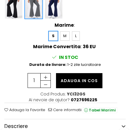
Marime
:
S
M
L
Marime Convertita
:
36 EU
IN STOC
Durata de livrare:
1-2 zile lucratoare
ADAUGA IN COS
Cod Produs:
YCI32GS
Ai nevoie de ajutor?
0727696225
Adauga la Favorite
Cere informatii
Tabel Marimi
Descriere