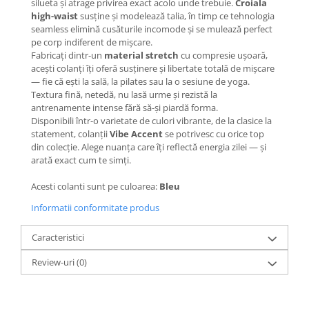
silueta și atrage privirea exact acolo unde trebuie.
Croiala
high-waist
susține și modelează talia, în timp ce tehnologia
seamless elimină cusăturile incomode și se mulează perfect
pe corp indiferent de mișcare.
Fabricați dintr-un
material stretch
cu compresie ușoară,
acești colanți îți oferă susținere și libertate totală de mișcare
— fie că ești la sală, la pilates sau la o sesiune de yoga.
Textura fină, netedă, nu lasă urme și rezistă la
antrenamente intense fără să-și piardă forma.
Disponibili într-o varietate de culori vibrante, de la clasice la
statement, colanții
Vibe Accent
se potrivesc cu orice top
din colecție. Alege nuanța care îți reflectă energia zilei — și
arată exact cum te simți.
Acesti colanti sunt pe culoarea:
Bleu
Informatii conformitate produs
Caracteristici
Review-uri
(0)