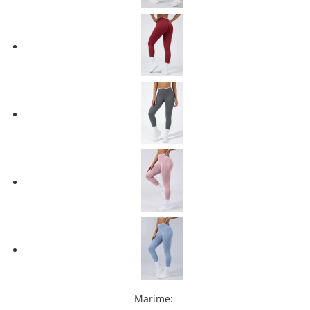
Marime
: