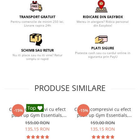
TRANSPORT GRATUIT
RIDICARE DIN EASYBOX
Pentru comenzile de minim 250 lei.
Mereu in alergare? Ridica personal
Livrare rapira 24h
din Easybox!
PLATI SIGURE
SCHIMB SAU RETUR
Plateste cash sau cu cardul online in
Nu iti place sau nu iti vine? Retur
siguranta prin PayU
simplu si rapid
PRODUSE SIMILARE
Colanti compresivi cu efect
Colanti compresivi cu efect
-15%
-15%
push up Gym Essentials,
push up Gym Essentials,
Negru
Verde
159,00 RON
159,00 RON
135,15 RON
135,15 RON