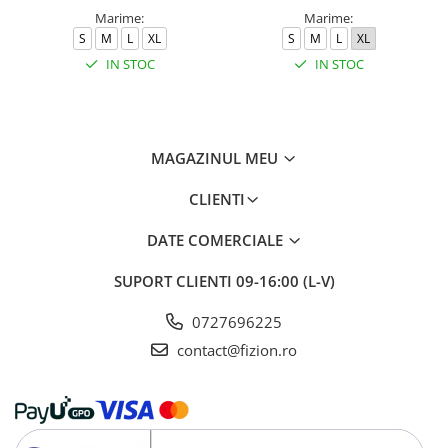
Marime:
Marime:
S
M
L
XL
S
M
L
XL
IN STOC
IN STOC
MAGAZINUL MEU
CLIENTI
DATE COMERCIALE
SUPORT CLIENTI
09-16:00 (L-V)
0727696225
contact@fizion.ro