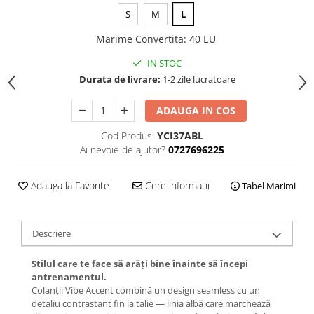
S
M
L
Marime Convertita
:
40 EU
IN STOC
Durata de livrare:
1-2 zile lucratoare
ADAUGA IN COS
Cod Produs:
YCI37ABL
Ai nevoie de ajutor?
0727696225
Adauga la Favorite
Cere informatii
Tabel Marimi
Descriere
Stilul care te face să arăți bine înainte să începi
antrenamentul.
Colanții Vibe Accent combină un design seamless cu un
detaliu contrastant fin la talie — linia albă care marchează