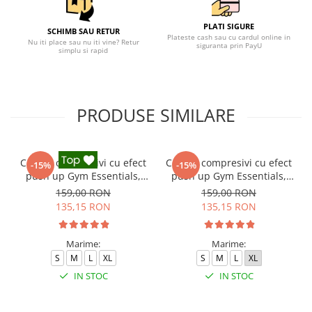
PLATI SIGURE
SCHIMB SAU RETUR
Plateste cash sau cu cardul online in
Nu iti place sau nu iti vine? Retur
siguranta prin PayU
simplu si rapid
PRODUSE SIMILARE
Colanti compresivi cu efect
Colanti compresivi cu efect
-15%
-15%
push up Gym Essentials,
push up Gym Essentials,
Negru
Verde
159,00 RON
159,00 RON
135,15 RON
135,15 RON
Marime:
Marime:
S
M
L
XL
S
M
L
XL
IN STOC
IN STOC