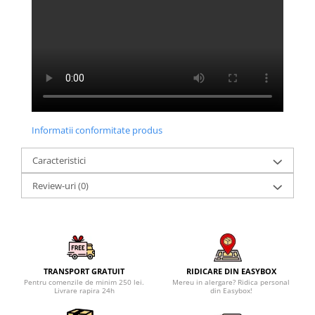
Informatii conformitate produs
Caracteristici
Review-uri
(0)
TRANSPORT GRATUIT
RIDICARE DIN EASYBOX
Pentru comenzile de minim 250 lei.
Mereu in alergare? Ridica personal
Livrare rapira 24h
din Easybox!