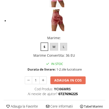
Marime
:
S
M
L
Marime Convertita
:
36 EU
IN STOC
Durata de livrare:
1-2 zile lucratoare
ADAUGA IN COS
Cod Produs:
YCI06MRS
Ai nevoie de ajutor?
0727696225
Adauga la Favorite
Cere informatii
Tabel Marimi