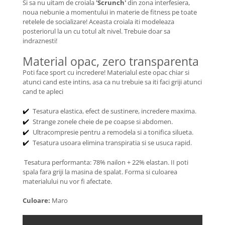
Si sa nu uitam de croiala
'Scrunch'
din zona interfesiera,
noua nebunie a momentului in materie de fitness pe toate
retelele de socializare! Aceasta croiala iti modeleaza
posteriorul la un cu totul alt nivel. Trebuie doar sa
indraznesti!
Material opac, zero transparenta
Poti face sport cu incredere! Materialul este opac chiar si
atunci cand este intins, asa ca nu trebuie sa iti faci griji atunci
cand te apleci
Tesatura elastica, efect de sustinere, incredere maxima.
✔️
Strange zonele cheie de pe coapse si abdomen.
✔️
Ultracompresie pentru a remodela si a tonifica silueta.
✔️
Tesatura usoara elimina transpiratia si se usuca rapid.
✔️
Tesatura performanta: 78% nailon + 22% elastan. II poti
spala fara griji la masina de spalat. Forma si culoarea
materialului nu vor fi afectate.
Culoare:
Maro