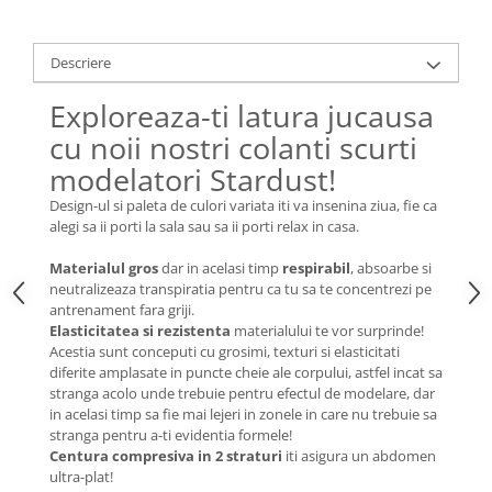
Descriere
Exploreaza-ti latura jucausa
cu noii nostri colanti scurti
modelatori Stardust!
Design-ul si paleta de culori variata iti va insenina ziua, fie ca
alegi sa ii porti la sala sau sa ii porti relax in casa.
Materialul gros
dar in acelasi timp
respirabil
, absoarbe si
neutralizeaza transpiratia pentru ca tu sa te concentrezi pe
antrenament fara griji.
Elasticitatea si rezistenta
materialului te vor surprinde!
Acestia sunt conceputi cu grosimi, texturi si elasticitati
diferite amplasate in puncte cheie ale corpului, astfel incat sa
stranga acolo unde trebuie pentru efectul de modelare, dar
in acelasi timp sa fie mai lejeri in zonele in care nu trebuie sa
stranga pentru a-ti evidentia formele!
Centura compresiva in 2 straturi
iti asigura un abdomen
ultra-plat!