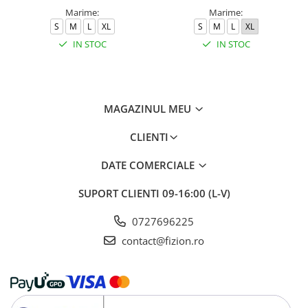
Marime:
Marime:
S
M
L
XL
S
M
L
XL
IN STOC
IN STOC
MAGAZINUL MEU
CLIENTI
DATE COMERCIALE
SUPORT CLIENTI
09-16:00 (L-V)
0727696225
contact@fizion.ro