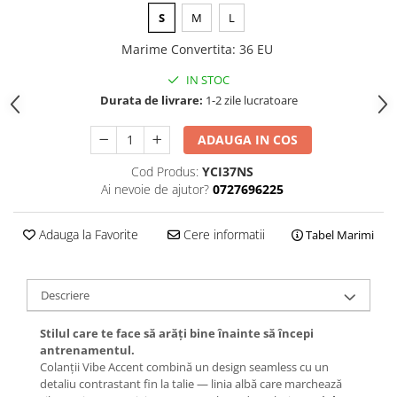
S
M
L
Marime Convertita
:
36 EU
IN STOC
Durata de livrare:
1-2 zile lucratoare
ADAUGA IN COS
Cod Produs:
YCI37NS
Ai nevoie de ajutor?
0727696225
Adauga la Favorite
Cere informatii
Tabel Marimi
Descriere
Stilul care te face să arăți bine înainte să începi
antrenamentul.
Colanții Vibe Accent combină un design seamless cu un
detaliu contrastant fin la talie — linia albă care marchează