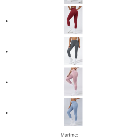
Marime
: