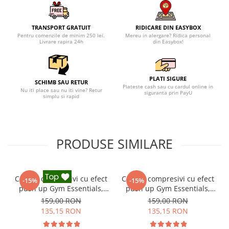
TRANSPORT GRATUIT
RIDICARE DIN EASYBOX
Pentru comenzile de minim 250 lei.
Mereu in alergare? Ridica personal
Livrare rapira 24h
din Easybox!
PLATI SIGURE
SCHIMB SAU RETUR
Plateste cash sau cu cardul online in
Nu iti place sau nu iti vine? Retur
siguranta prin PayU
simplu si rapid
PRODUSE SIMILARE
Colanti compresivi cu efect
Colanti compresivi cu efect
-15%
-15%
push up Gym Essentials,
push up Gym Essentials,
Negru
Verde
159,00 RON
159,00 RON
135,15 RON
135,15 RON