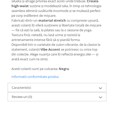
silueta și atrage privirea exact acolo unde trebuie.
Croiala
high-waist
susține și modelează talia, în timp ce tehnologia
seamless elimină cusăturile incomode și se mulează perfect
pe corp indiferent de mișcare.
Fabricați dintr-un
material stretch
cu compresie ușoară,
acești colanți îți oferă susținere și libertate totală de mișcare
— fie că ești la sală, la pilates sau la o sesiune de yoga.
Textura fină, netedă, nu lasă urme și rezistă la
antrenamente intense fără să-și piardă forma.
Disponibili într-o varietate de culori vibrante, de la clasice la
statement, colanții
Vibe Accent
se potrivesc cu orice top
din colecție. Alege nuanța care îți reflectă energia zilei — și
arată exact cum te simți.
Acesti colanti sunt pe culoarea:
Negru
Informatii conformitate produs
Caracteristici
Review-uri
(0)