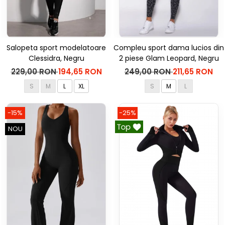
Salopeta sport modelatoare
Compleu sport dama lucios din
Clessidra, Negru
2 piese Glam Leopard, Negru
229,00 RON
194,65 RON
249,00 RON
211,65 RON
S
M
L
XL
S
M
L
-15%
-25%
NOU