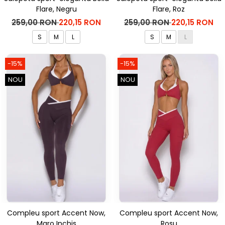
Flare, Negru
Flare, Roz
259,00 RON
220,15 RON
259,00 RON
220,15 RON
S
M
L
S
M
L
-15%
-15%
NOU
NOU
Compleu sport Accent Now,
Compleu sport Accent Now,
Maro Inchis
Rosu