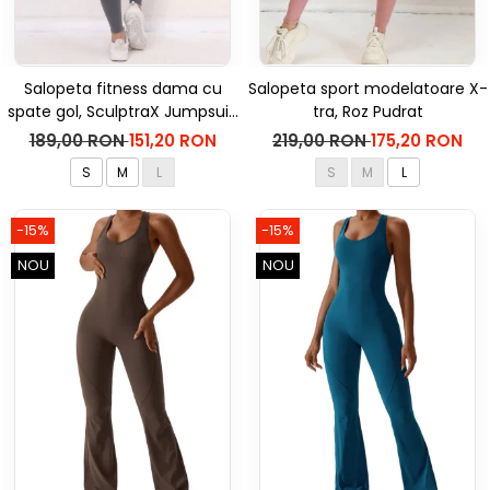
Salopeta fitness dama cu
Salopeta sport modelatoare X-
spate gol, SculptraX Jumpsuit,
tra, Roz Pudrat
Gri
189,00 RON
151,20 RON
219,00 RON
175,20 RON
S
M
L
S
M
L
-15%
-15%
NOU
NOU