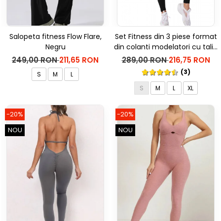
Salopeta fitness Flow Flare,
Set Fitness din 3 piese format
Negru
din colanti modelatori cu talie
inalta, top si hanorac Ellite,
249,00 RON
211,65 RON
289,00 RON
216,75 RON
Negru
(3)
S
M
L
S
M
L
XL
-20%
-20%
NOU
NOU