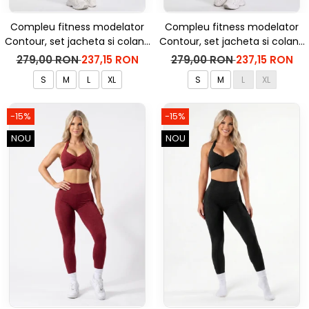
Compleu fitness modelator
Compleu fitness modelator
Contour, set jacheta si colanti
Contour, set jacheta si colanti
cu talie inalta, Negru
cu talie inalta, Rosu Aprins
279,00 RON
237,15 RON
279,00 RON
237,15 RON
S
M
L
XL
S
M
L
XL
-15%
-15%
NOU
NOU