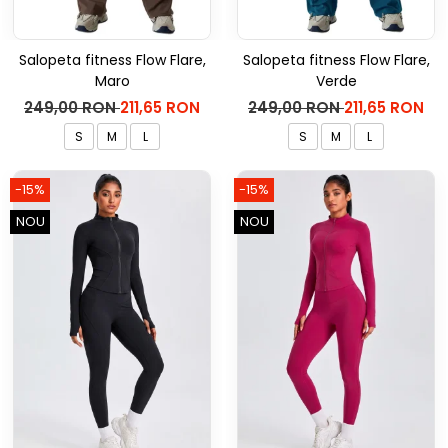
Salopeta fitness Flow Flare,
Salopeta fitness Flow Flare,
Maro
Verde
249,00 RON
211,65 RON
249,00 RON
211,65 RON
S
M
L
S
M
L
-15%
-15%
NOU
NOU