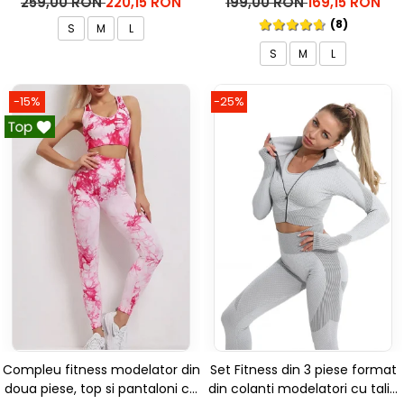
259,00 RON
220,15 RON
199,00 RON
169,15 RON
(8)
S
M
L
S
M
L
-15%
-25%
Compleu fitness modelator din
Set Fitness din 3 piese format
doua piese, top si pantaloni cu
din colanti modelatori cu talie