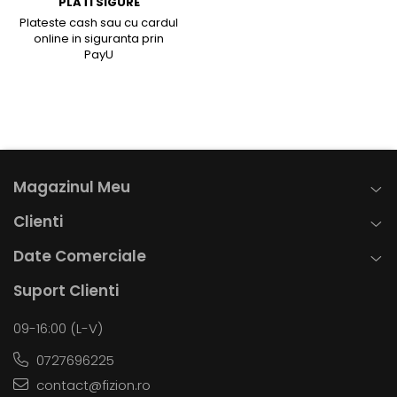
PLATI SIGURE
Plateste cash sau cu cardul
online in siguranta prin
PayU
Magazinul Meu
Clienti
Date Comerciale
Suport Clienti
09-16:00 (L-V)
0727696225
contact@fizion.ro