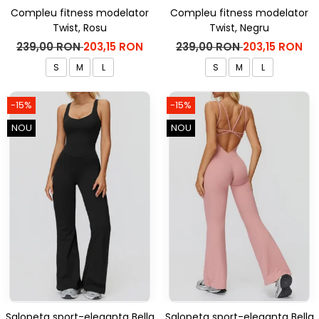
Compleu fitness modelator
Compleu fitness modelator
Twist, Rosu
Twist, Negru
239,00 RON
203,15 RON
239,00 RON
203,15 RON
S
M
L
S
M
L
-15%
-15%
NOU
NOU
Salopeta sport-eleganta Bella
Salopeta sport-eleganta Bella