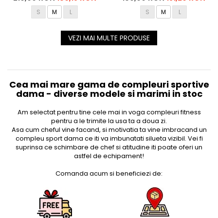
S
M
L
S
M
L
VEZI MAI MULTE PRODUSE
Cea mai mare gama de compleuri sportive
dama - diverse modele si marimi in stoc
Am selectat pentru tine cele mai in voga compleuri fitness
pentru a le trimite la usa ta a doua zi.
Asa cum cheful vine facand, si motivatia ta vine imbracand un
compleu sport dama ce iti va imbunatati silueta vizibil. Vei fi
suprinsa ce schimbare de chef si atitudine iti poate oferi un
astfel de echipament!
Comanda acum si beneficiezi de: