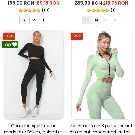
talie inalta Marble, Roz
inalta, top si hanorac Ellite, Gri
199,00 RON
169,15 RON
289,00 RON
216,75 RON
deschis
(10)
(1)
S
M
L
S
M
L
XL
-15%
-25%
Compleu sport dama
Set Fitness din 3 piese format
modelator Basics, colanti cu
din colanti modelatori cu talie