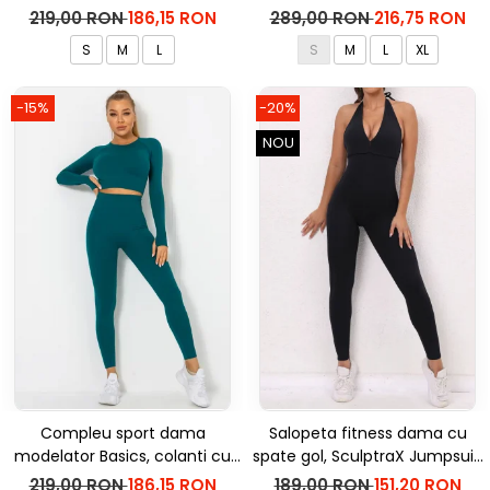
bluza, Negru
inalta, top si hanorac Ellite,
219,00 RON
186,15 RON
289,00 RON
216,75 RON
Verde Menta
S
M
L
S
M
L
XL
-15%
-20%
NOU
Compleu sport dama
Salopeta fitness dama cu
modelator Basics, colanti cu
spate gol, SculptraX Jumpsuit,
bluza, Verde
Negru
219,00 RON
186,15 RON
189,00 RON
151,20 RON