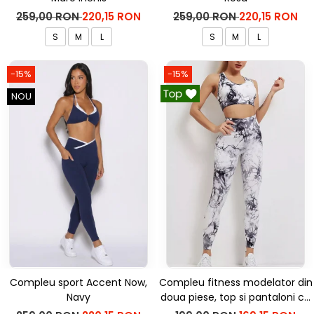
259,00 RON
220,15 RON
259,00 RON
220,15 RON
S
M
L
S
M
L
-15%
-15%
NOU
Compleu sport Accent Now,
Compleu fitness modelator din
Navy
doua piese, top si pantaloni cu
talie inalta Marble, Alb cu Negru