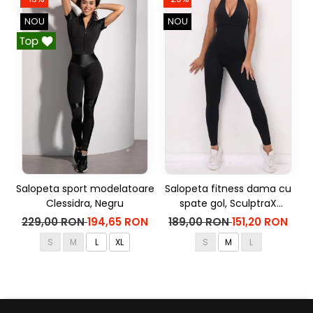
NOU
NOU
Salopeta sport modelatoare
Salopeta fitness dama cu
Clessidra, Negru
spate gol, SculptraX
mo
Jumpsuit, Negru
229,00 RON
194,65 RON
189,00 RON
151,20 RON
S
M
L
XL
S
M
L