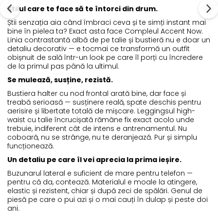
Stilul care te face să te întorci din drum.
Știi senzația aia când îmbraci ceva și te simți instant mai
bine în pielea ta? Exact asta face Compleul Accent Now.
Linia contrastantă albă de pe talie și bustieră nu e doar un
detaliu decorativ — e tocmai ce transformă un outfit
obișnuit de sală într-un look pe care îl porți cu încredere
de la primul pas până la ultimul.
Se mulează, susține, rezistă.
Bustiera halter cu nod frontal arată bine, dar face și
treabă serioasă — susținere reală, spate deschis pentru
aerisire și libertate totală de mișcare. Leggingsul high-
waist cu talie încrucișată rămâne fix exact acolo unde
trebuie, indiferent cât de intens e antrenamentul. Nu
coboară, nu se strânge, nu te deranjează. Pur și simplu
funcționează.
Un detaliu pe care îl vei aprecia la prima ieșire.
Buzunarul lateral e suficient de mare pentru telefon —
pentru că da, contează. Materialul e moale la atingere,
elastic și rezistent, chiar și după zeci de spălări. Genul de
piesă pe care o pui azi și o mai cauți în dulap și peste doi
ani.