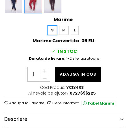
Marime
:
S
M
L
Marime Convertita
:
36 EU
IN STOC
Durata de livrare:
1-2 zile lucratoare
ADAUGA IN COS
Cod Produs:
YCI34RS
Ai nevoie de ajutor?
0727696225
Adauga la Favorite
Cere informatii
Tabel Marimi
Descriere