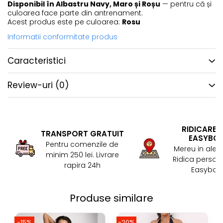
Disponibil în Albastru Navy, Maro și Roșu
— pentru că și
culoarea face parte din antrenament.
Acest produs este pe culoarea:
Rosu
Informatii conformitate produs
Caracteristici
Review-uri
(0)
RIDICARE 
TRANSPORT GRATUIT
EASYBO
Pentru comenzile de
Mereu in aler
minim 250 lei. Livrare
Ridica persona
rapira 24h
Easybox!
Produse similare
-15%
-20%