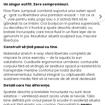
Un singur outfit. Zero compromisuri.
Flow Flare Jumpsuit combină suportul unui sutien sport
integrat cu libertatea unui pantalon evazat — tot ce ai
nevoie pentru sala, yoga sau o zi activă, fără să te
gândești la ce îmbini. Croi bodycon în partea superioară,
cu decolteu în V frontal și spate deschis dramatic cu
bretele încrucișate, care trece fluid în un flare lejer de la
genunchi în jos. Rezultatul: siluetă sculpted sus, mișcare
liberă jos.
Construit să țină pasul cu tine.
Materialul stretch 4-way oferă libertate completă de
mișcare la orice exercițiu — de la squats la sun
salutations. Cusăturile ergonomice urmăresc contururile
corpului fără să strângă, iar țesătura opacă și rezistentă la
transpirație menține confortul pe toată durata
antrenamentului. Sutienul integrat cu căptușeală oferă
susținere medie, fără să ai nevoie de alt strat dedesubt.
Detalii care fac diferența.
Spatele deschis și bretelele încrucișate nu sunt doar
estetice — ventilează exact acolo unde ai nevoie. Talia
bine definită prin croiul piesei îți scoate în evidență silueta
natural, fără elastic sau cordon. Disponibilă în
negru
,