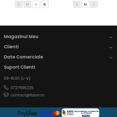
S
M
L
XL
S
M
L
Magazinul Meu
Clienti
Date Comerciale
Suport Clienti
09-16:00 (L-V)
0727696225
contact@fizion.ro