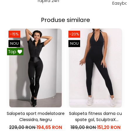
rapira 24h
Easybox!
Produse similare
-15%
-20%
NOU
NOU
Salopeta sport modelatoare
Salopeta fitness dama cu
Clessidra, Negru
spate gol, SculptraX
mo
Jumpsuit, Negru
229,00 RON
194,65 RON
189,00 RON
151,20 RON