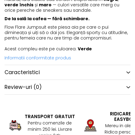
verde închis
și
maro
— culori versatile care merg cu
orice pereche de sneakers sau sandale.
De la sală la cafea — fără schimbare.
Flow Flare Jumpsuit este piesa aia pe care o pui
dimineața și uiți să o dai jos. Eleganță sporty cu atitudine,
pentru femeia care nu are timp de compromisuri.
Acest compleu este pe culoarea:
Verde
Informatii conformitate produs
Caracteristici
Review-uri
(0)
RIDICARE 
TRANSPORT GRATUIT
EASYBO
Pentru comenzile de
Mereu in aler
minim 250 lei. Livrare
Ridica persona