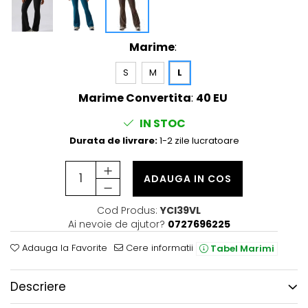
Marime
:
S
M
L
Marime Convertita
:
40 EU
IN STOC
Durata de livrare:
1-2 zile lucratoare
ADAUGA IN COS
Cod Produs:
YCI39VL
Ai nevoie de ajutor?
0727696225
Adauga la Favorite
Cere informatii
Tabel Marimi
Descriere