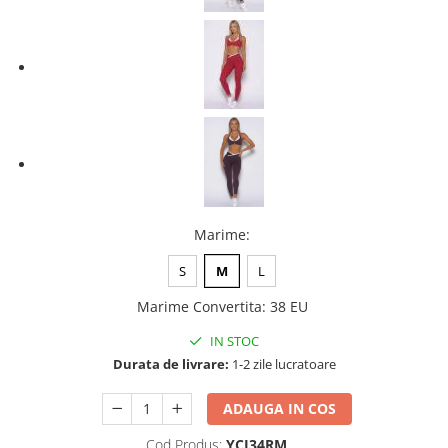
Marime
:
S
M
L
Marime Convertita
:
38 EU
IN STOC
Durata de livrare:
1-2 zile lucratoare
ADAUGA IN COS
Cod Produs:
YCI34RM