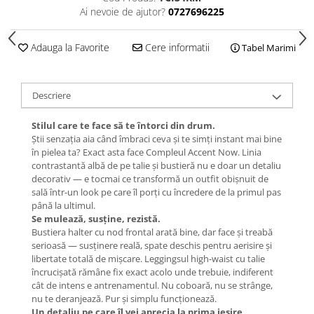
Ai nevoie de ajutor?
0727696225
Adauga la Favorite
Cere informatii
Tabel Marimi
Descriere
Stilul care te face să te întorci din drum.
Știi senzația aia când îmbraci ceva și te simți instant mai bine
în pielea ta? Exact asta face Compleul Accent Now. Linia
contrastantă albă de pe talie și bustieră nu e doar un detaliu
decorativ — e tocmai ce transformă un outfit obișnuit de
sală într-un look pe care îl porți cu încredere de la primul pas
până la ultimul.
Se mulează, susține, rezistă.
Bustiera halter cu nod frontal arată bine, dar face și treabă
serioasă — susținere reală, spate deschis pentru aerisire și
libertate totală de mișcare. Leggingsul high-waist cu talie
încrucișată rămâne fix exact acolo unde trebuie, indiferent
cât de intens e antrenamentul. Nu coboară, nu se strânge,
nu te deranjează. Pur și simplu funcționează.
Un detaliu pe care îl vei aprecia la prima ieșire.