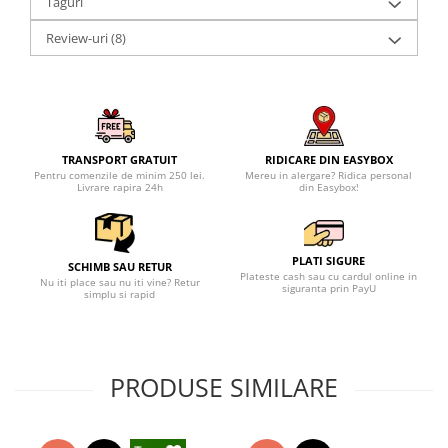
Taguri
Review-uri
(8)
TRANSPORT GRATUIT
RIDICARE DIN EASYBOX
Pentru comenzile de minim 250 lei.
Mereu in alergare? Ridica personal
Livrare rapira 24h
din Easybox!
PLATI SIGURE
SCHIMB SAU RETUR
Plateste cash sau cu cardul online in
Nu iti place sau nu iti vine? Retur
siguranta prin PayU
simplu si rapid
PRODUSE SIMILARE