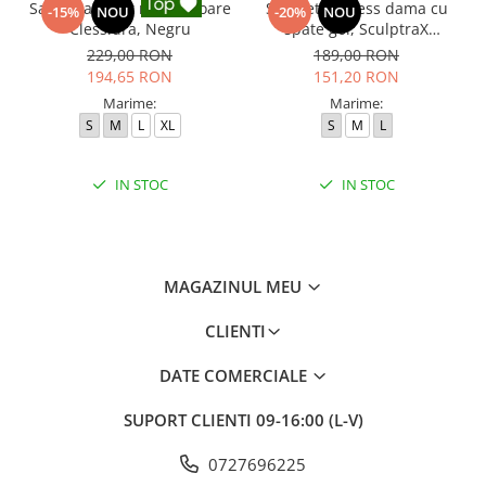
Salopeta sport modelatoare
Salopeta fitness dama cu
-15%
NOU
-20%
NOU
Clessidra, Negru
spate gol, SculptraX
Jumpsuit, Negru
229,00 RON
189,00 RON
194,65 RON
151,20 RON
Marime:
Marime:
S
M
L
XL
S
M
L
IN STOC
IN STOC
MAGAZINUL MEU
CLIENTI
DATE COMERCIALE
SUPORT CLIENTI
09-16:00 (L-V)
0727696225