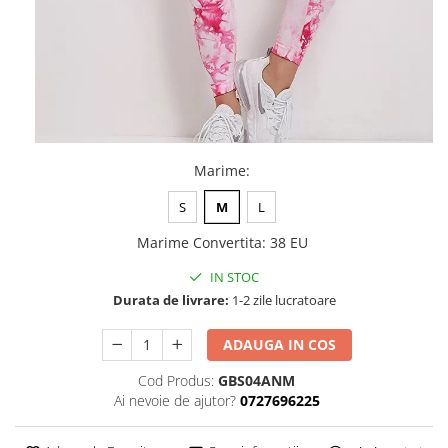
Marime
:
S
M
L
Marime Convertita
:
38 EU
IN STOC
Durata de livrare:
1-2 zile lucratoare
ADAUGA IN COS
Cod Produs:
GBS04ANM
Ai nevoie de ajutor?
0727696225