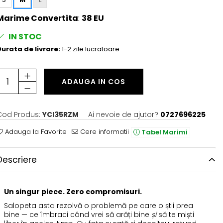
Marime Convertita
:
38 EU
IN STOC
urata de livrare:
1-2 zile lucratoare
ADAUGA IN COS
Cod Produs:
YCI35RZM
Ai nevoie de ajutor?
0727696225
Adauga la Favorite
Cere informatii
Tabel Marimi
Descriere
Un singur piece. Zero compromisuri.
Salopeta asta rezolvă o problemă pe care o știi prea
bine — ce îmbraci când vrei să arăți bine
și
să te miști