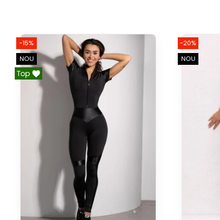
-15%
-20%
NOU
NOU