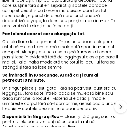
liber în același timp. Cu fața curată și decolteul rotund
care susține fără sutien separat, și spatele aproape
complet deschis cu bretele încrucișate care fac tot
spectacolul, e genul de piesă care funcționează
deopotrivă la yoga, la dans sau pur și simplu într-o zi în
care vrei să te simți bine în ce porți.
Pantalonul evazat care alungește tot.
Croiala flare de la genunchi în jos nu e doar o alegere
estetică — e ce transformă o salopetă sport într-un outfit
complet. Alungește silueta, se mișcă frumos la fiecare
pas și iese în evidență față de leggingsul clasic pe care îl
mai ai. Talia înaltă modelată ține totul la locul lui fără să
strângă și fără să lase semne.
Se îmbracă în 10 secunde. Arată ca și cum ai
petrecut 10 minute.
Un singur piece și ești gata. Fără să potrivești bustiera cu
leggingsul, fără să te întrebi dacă se mulează bine sau
dacă rămâne la locul ei. Materialul elastic și moale
urmărește corpul fără să-l comprime, aerisit acolo unde
trebuie — spatele deschis nu e doar decorativ.
Disponibilă în Negru și Roz
— clasic și fără greș, sau roz
pentru zilele când vrei puțină culoare în rutină.
Acest produs este pe culoarea:
Roz