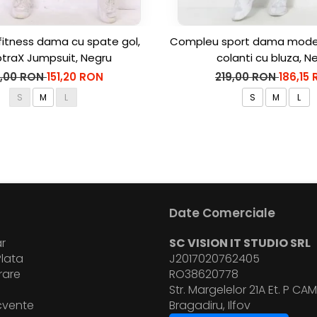
fitness dama cu spate gol,
Compleu sport dama modela
ptraX Jumpsuit, Negru
colanti cu bluza, N
9,00 RON
151,20 RON
219,00 RON
186,15
S
M
L
S
M
L
Date Comerciale
r
SC VISION IT STUDIO SRL
lata
J2017020762405
vrare
RO38620778
i
Str. Margelelor 21A Et. P CAM.
ecvente
Bragadiru, Ilfov