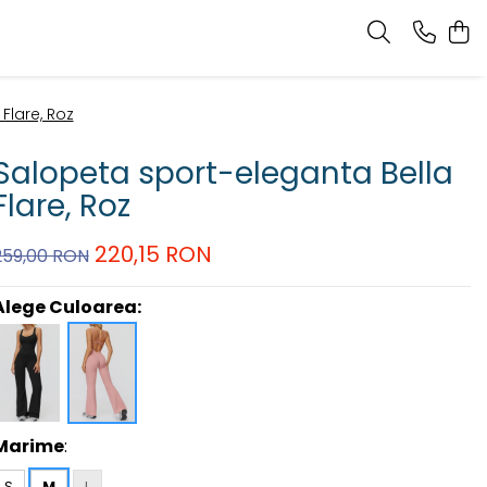
Flare, Roz
Salopeta sport-eleganta Bella
Flare, Roz
220,15 RON
259,00 RON
Alege Culoarea:
Marime
:
S
M
L