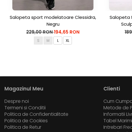
Salopeta sport modelatoare Clessidra,
Salopeta 
Negru
Scul
229,00 RON
194,65 RON
18
S
M
L
XL
Magazinul Meu
Clienti
Despre noi
Cum Cumpa
Termeni si Conditii
Metode de P
Politica de Confidentialitate
Informatii Li
Politica de Cookies
Tabel Marim
Politica de Retur
Intrebari Fr