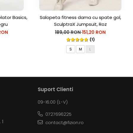
tor Basics,
Salopeta fitness dama cu spate gol,
egru
SculptraX Jumpsuit, Roz
 RON
189,00 RON
151,20 RON
(1)
S
M
L
Suport Clienti
09-16:00 (L-V)
0727696225
 1
contact@fizion.ro