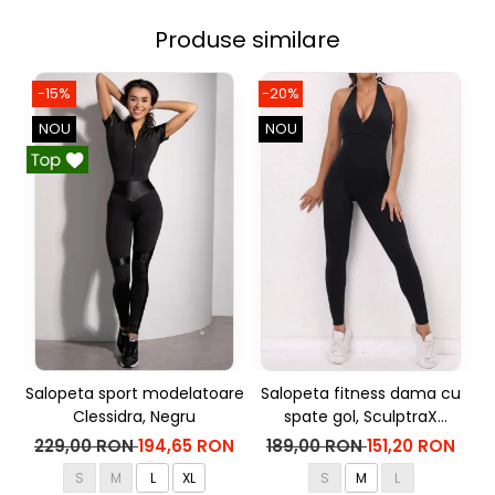
Produse similare
-15%
-20%
NOU
NOU
Salopeta sport modelatoare
Salopeta fitness dama cu
Clessidra, Negru
spate gol, SculptraX
mo
Jumpsuit, Negru
229,00 RON
194,65 RON
189,00 RON
151,20 RON
S
M
L
XL
S
M
L