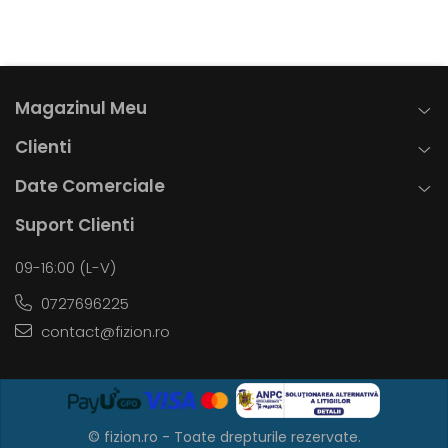
Magazinul Meu
Clienti
Date Comerciale
Suport Clienti
09-16:00 (L-V)
0727696225
contact@fizion.ro
© fizion.ro - Toate drepturile rezervate.