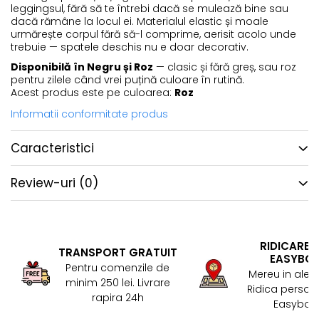
leggingsul, fără să te întrebi dacă se mulează bine sau
dacă rămâne la locul ei. Materialul elastic și moale
urmărește corpul fără să-l comprime, aerisit acolo unde
trebuie — spatele deschis nu e doar decorativ.
Disponibilă în Negru și Roz
— clasic și fără greș, sau roz
pentru zilele când vrei puțină culoare în rutină.
Acest produs este pe culoarea:
Roz
Informatii conformitate produs
Caracteristici
Review-uri
(0)
RIDICARE 
TRANSPORT GRATUIT
EASYBO
Pentru comenzile de
Mereu in aler
minim 250 lei. Livrare
Ridica persona
rapira 24h
Easybox!