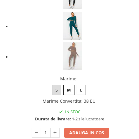
Marime
:
S
M
L
Marime Convertita
:
38 EU
IN STOC
Durata de livrare:
1-2 zile lucratoare
ADAUGA IN COS