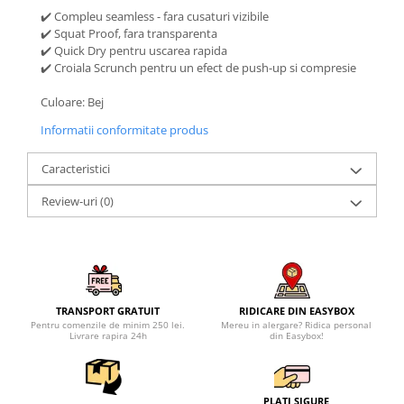
✔️ Compleu seamless - fara cusaturi vizibile
✔️ Squat Proof, fara transparenta
✔️ Quick Dry pentru uscarea rapida
✔️ Croiala Scrunch pentru un efect de push-up si compresie
Culoare: Bej
Informatii conformitate produs
Caracteristici
Review-uri
(0)
TRANSPORT GRATUIT
RIDICARE DIN EASYBOX
Pentru comenzile de minim 250 lei.
Mereu in alergare? Ridica personal
Livrare rapira 24h
din Easybox!
PLATI SIGURE