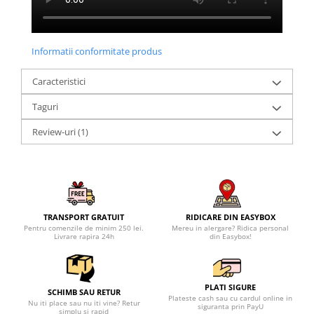
Informatii conformitate produs
Caracteristici
Taguri
Review-uri
(1)
TRANSPORT GRATUIT
RIDICARE DIN EASYBOX
Pentru comenzile de minim 250 lei.
Mereu in alergare? Ridica personal
Livrare rapira 24h
din Easybox!
PLATI SIGURE
SCHIMB SAU RETUR
Plateste cash sau cu cardul online in
Nu iti place sau nu iti vine? Retur
siguranta prin PayU
simplu si rapid