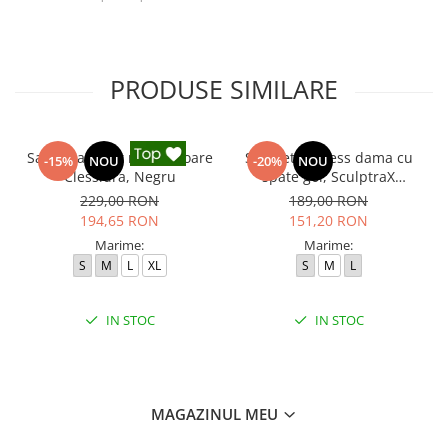
PRODUSE SIMILARE
Salopeta sport modelatoare
Salopeta fitness dama cu
-15%
NOU
-20%
NOU
Clessidra, Negru
spate gol, SculptraX
Jumpsuit, Negru
229,00 RON
189,00 RON
194,65 RON
151,20 RON
Marime:
Marime:
S
M
L
XL
S
M
L
IN STOC
IN STOC
MAGAZINUL MEU