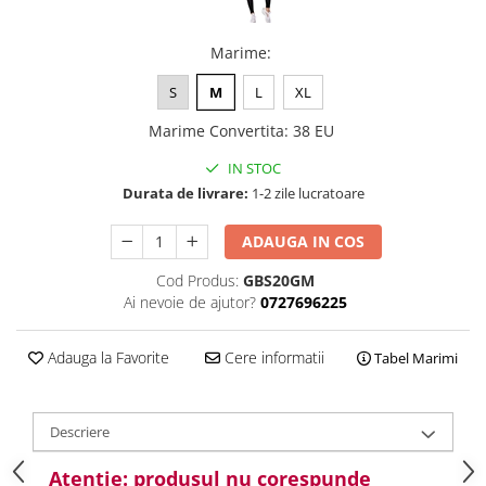
Marime
:
S
M
L
XL
Marime Convertita
:
38 EU
IN STOC
Durata de livrare:
1-2 zile lucratoare
ADAUGA IN COS
Cod Produs:
GBS20GM
Ai nevoie de ajutor?
0727696225
Adauga la Favorite
Cere informatii
Tabel Marimi
Descriere
Atentie: produsul nu corespunde