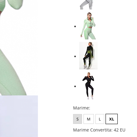
Marime
:
S
M
L
XL
Marime Convertita
:
42 EU