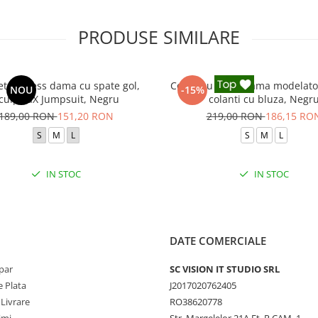
PRODUSE SIMILARE
eta fitness dama cu spate gol,
Compleu sport dama modelator
NOU
-15%
culptraX Jumpsuit, Negru
colanti cu bluza, Negr
189,00 RON
151,20 RON
219,00 RON
186,15 RO
S
M
L
S
M
L
IN STOC
IN STOC
DATE COMERCIALE
par
SC VISION IT STUDIO SRL
 Plata
J2017020762405
 Livrare
RO38620778