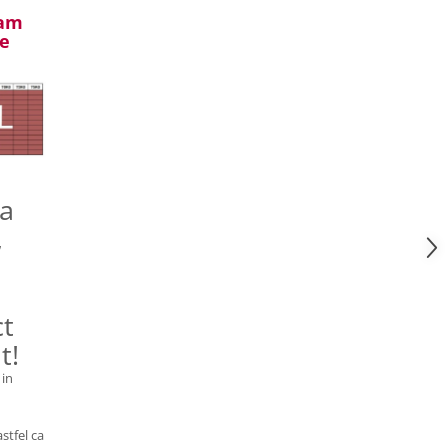
gam
de
a
,
ct
t!
 in
astfel ca