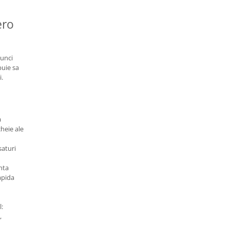
ero
tunci
buie sa
i.
a
heie ale
saturi
nta
apida
l:
,