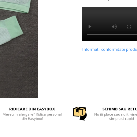
Informatii conformitate prod
RIDICARE DIN EASYBOX
SCHIMB SAU RET
Mereu in alergare? Ridica personal
Nu iti place sau nu iti vin
din Easybox!
simplu si rapid