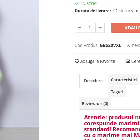
IN STOC
Durata de livrare:
1-2 zile lucrato
ADAUG
Cod Produs:
GBS20VXL
Ai nev
Adauga la Favorite
Cere 
Caracteristici
Descriere
Taguri
Review-uri
(0)
Atentie: produsul n
corespunde marimi
standard! Recoma
cu o marime mai M