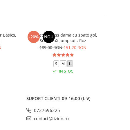
 Basics,
Salopeta fitness dama cu spate gol,
Compleu 
-20%
NOU
-15%
u
SculptraX Jumpsuit, Roz
piese, to
N
189,00 RON
151,20 RON
19
S
M
L
IN STOC
SUPORT CLIENTI
09-16:00 (L-V)
0727696225
contact@fizion.ro