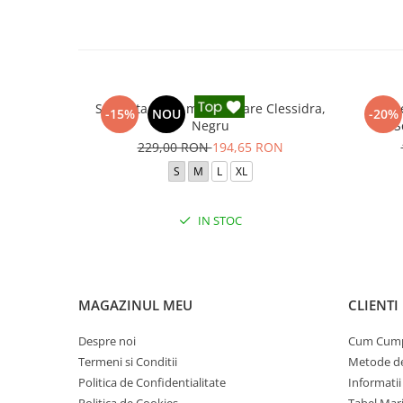
Salopeta sport modelatoare Clessidra,
Salop
-15%
NOU
-20%
Negru
S
229,00 RON
194,65 RON
S
M
L
XL
IN STOC
MAGAZINUL MEU
CLIENTI
Despre noi
Cum Cum
Termeni si Conditii
Metode de
Politica de Confidentialitate
Informatii