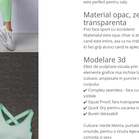
este perfect pentru sala.
Material opac, z
transparenta
Poti face sport cu incredere!
Materialul este opac chiar si a
cand este intins, asa ca nu tre
iti faci griji atunci cand te aplec
Modelare 3d
Efect de sculptare vizuala prin
elemente grafice mai inchise l
culoare, amplasate in puncte c
corpului.
✔️ Compleu seamless - fara cu
vizibile
✔️ Squat Proof, fara transpare
✔️ Quick Dry pentru uscarea r
✔️ Bureti detasabili
Culoare: Verde Menta, purtabi
oriunde, pentru o tinuta lejera
comoda si sexy