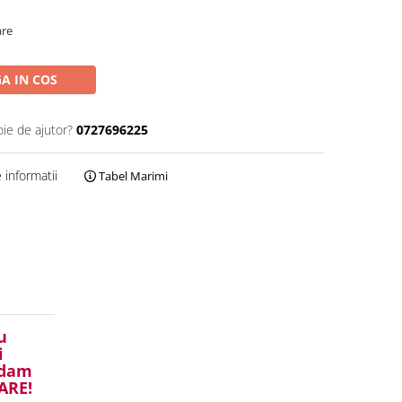
are
A IN COS
oie de ajutor?
0727696225
informatii
Tabel Marimi
u
i
ndam
ARE!