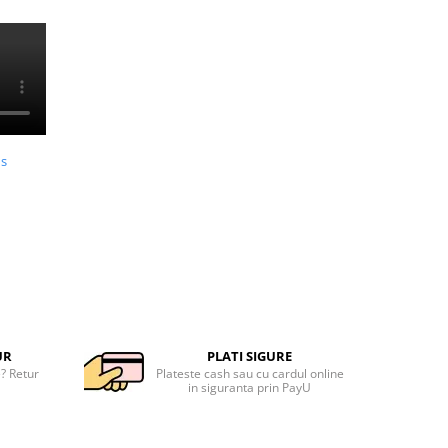
us
UR
PLATI SIGURE
e? Retur
Plateste cash sau cu cardul online
in siguranta prin PayU