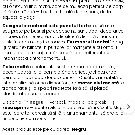
pe greutăți. Creat dintr-un material premium compresiv,
cu o textură fină, mată, care se mulează perfect pe corp
fără să strângă — libertate totală de mișcare, de la
squats la yoga.
Designul structural este punctul forte
: cusăturile
sculptate pe bust și pe coapse nu sunt doar decorative
— creează un efect vizual de siluetă definită chiar și în
zilele în care nu ești la maxim.
Fermoarul frontal
întreg
îți oferă flexibilitate în purtare, iar manșetele cu orificiu
pentru deget mențin mânecile în loc indiferent de
intensitatea antrenamentului.
Talia înaltă
a colantului susține zona abdominală și
accentuează talia, completând perfect jacheta crop
pentru un look coordonat, coerent. Cusătura invizibilă la
interior elimină orice disconfort, iar
materialul rezistă
la
transpirație și la spălări repetate fără să își piardă
elasticitatea sau culoarea.
Disponibil în
negru
— versatil, imposibil de greșit — și
rosu aprins
— pentru zilele în care vrei să fii văzută. Alege
setul care te reprezintă și fă-ți antrenamentul să arate la
fel de bine cum se simte.
Acest produs este pe culoarea:
Negru