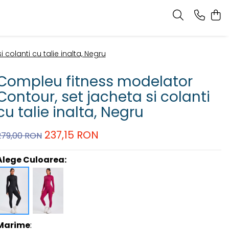
colanti cu talie inalta, Negru
Compleu fitness modelator
Contour, set jacheta si colanti
cu talie inalta, Negru
237,15 RON
279,00 RON
Alege Culoarea:
Marime
: