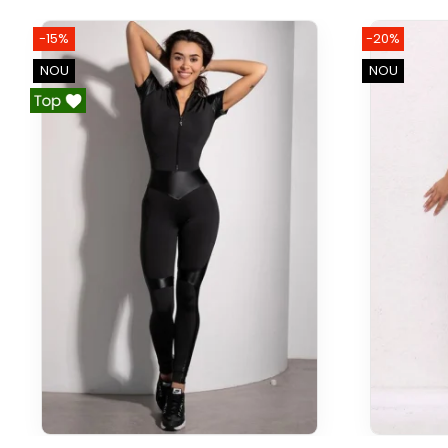
-15%
-20%
NOU
NOU