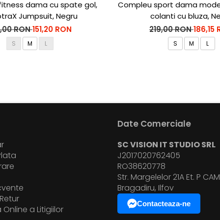
fitness dama cu spate gol,
Compleu sport dama modela
ptraX Jumpsuit, Negru
colanti cu bluza, N
9,00 RON
151,20 RON
219,00 RON
186,15
S
M
L
S
M
L
Date Comerciale
r
SC VISION IT STUDIO SRL
lata
J2017020762405
vrare
RO38620778
i
Str. Margelelor 21A Et. P CAM.
ecvente
Bragadiru, Ilfov
Retur
Contacteaza-ne
Online a Litigiilor