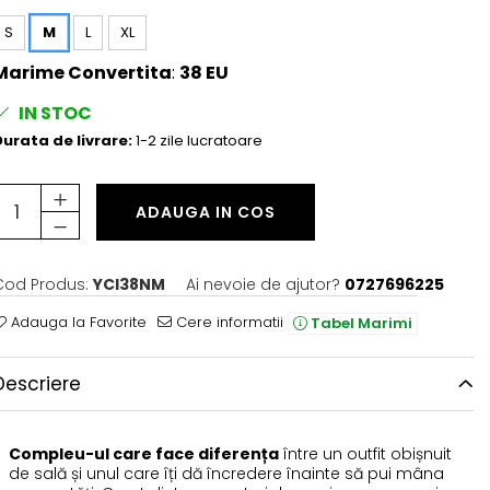
S
M
L
XL
Marime Convertita
:
38 EU
IN STOC
urata de livrare:
1-2 zile lucratoare
ADAUGA IN COS
Cod Produs:
YCI38NM
Ai nevoie de ajutor?
0727696225
Adauga la Favorite
Cere informatii
Tabel Marimi
Descriere
Compleu-ul care face diferența
între un outfit obișnuit
de sală și unul care îți dă încredere înainte să pui mâna