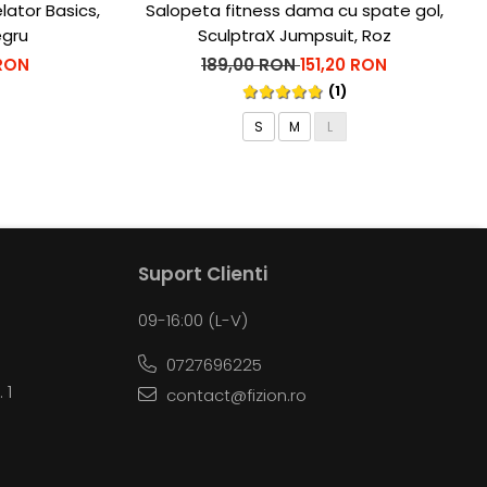
tor Basics,
Salopeta fitness dama cu spate gol,
egru
SculptraX Jumpsuit, Roz
 RON
189,00 RON
151,20 RON
(1)
S
M
L
Suport Clienti
09-16:00 (L-V)
0727696225
 1
contact@fizion.ro