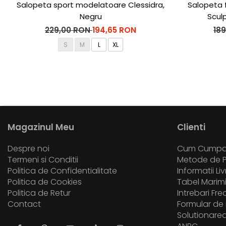
Salopeta sport modelatoare Clessidra,
Salopeta 
Negru
Scul
229,00 RON
194,65 RON
18
S
M
L
XL
Magazinul Meu
Clienti
Despre noi
Cum Cumpa
Termeni si Conditii
Metode de P
Politica de Confidentialitate
Informatii Li
Politica de Cookies
Tabel Marim
Politica de Retur
Intrebari Fr
Contact
Formular de 
Solutionarea 