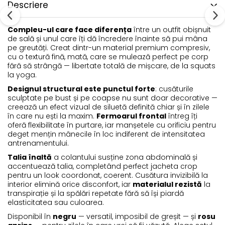
Descriere
Compleu-ul care face diferența
între un outfit obișnuit
de sală și unul care îți dă încredere înainte să pui mâna
pe greutăți. Creat dintr-un material premium compresiv,
cu o textură fină, mată, care se mulează perfect pe corp
fără să strângă — libertate totală de mișcare, de la squats
la yoga.
Designul structural este punctul forte
: cusăturile
sculptate pe bust și pe coapse nu sunt doar decorative —
creează un efect vizual de siluetă definită chiar și în zilele
în care nu ești la maxim.
Fermoarul frontal
întreg îți
oferă flexibilitate în purtare, iar manșetele cu orificiu pentru
deget mențin mânecile în loc indiferent de intensitatea
antrenamentului.
Talia înaltă
a colantului susține zona abdominală și
accentuează talia, completând perfect jacheta crop
pentru un look coordonat, coerent. Cusătura invizibilă la
interior elimină orice disconfort, iar
materialul rezistă
la
transpirație și la spălări repetate fără să își piardă
elasticitatea sau culoarea.
Disponibil în
negru
— versatil, imposibil de greșit — și
rosu