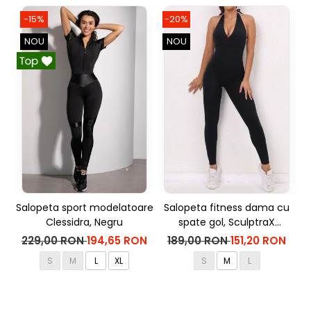
-15%
-20%
NOU
NOU
Salopeta sport modelatoare
Salopeta fitness dama cu
Clessidra, Negru
spate gol, SculptraX
mo
Jumpsuit, Negru
229,00 RON
194,65 RON
189,00 RON
151,20 RON
S
M
L
XL
S
M
L