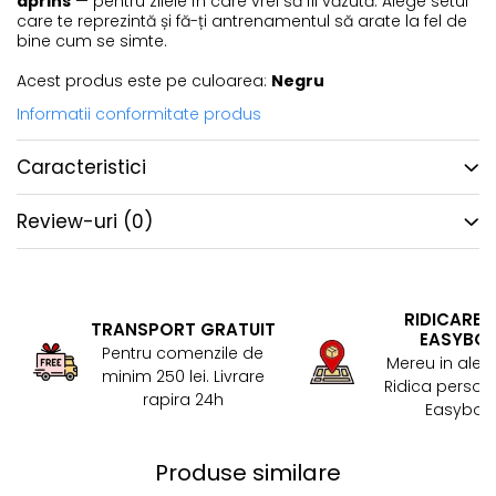
aprins
— pentru zilele în care vrei să fii văzută. Alege setul
care te reprezintă și fă-ți antrenamentul să arate la fel de
bine cum se simte.
Acest produs este pe culoarea:
Negru
Informatii conformitate produs
Caracteristici
Review-uri
(0)
RIDICARE 
TRANSPORT GRATUIT
EASYBO
Pentru comenzile de
Mereu in aler
minim 250 lei. Livrare
Ridica persona
rapira 24h
Easybox!
Produse similare