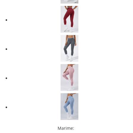
Marime
: