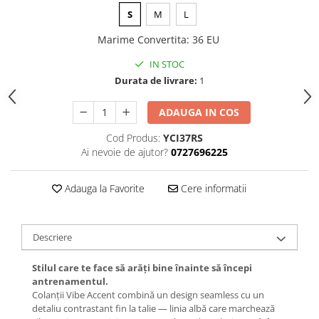
S
M
L
Marime Convertita
:
36 EU
IN STOC
Durata de livrare:
1
ADAUGA IN COS
Cod Produs:
YCI37RS
Ai nevoie de ajutor?
0727696225
Adauga la Favorite
Cere informatii
Descriere
Stilul care te face să arăți bine înainte să începi
antrenamentul.
Colanții Vibe Accent combină un design seamless cu un
detaliu contrastant fin la talie — linia albă care marchează