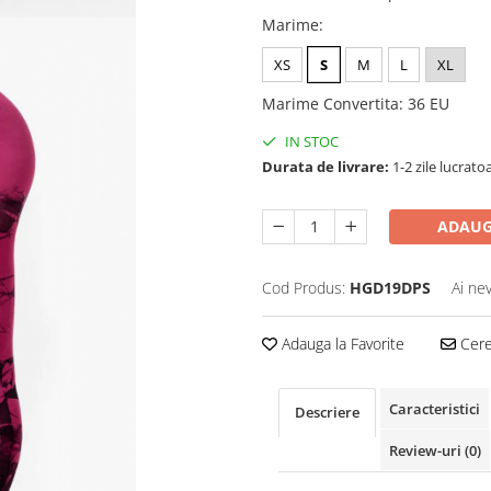
Marime
:
XS
S
M
L
XL
Marime Convertita
:
36 EU
IN STOC
Durata de livrare:
1-2 zile lucrato
ADAUG
Cod Produs:
HGD19DPS
Ai ne
Adauga la Favorite
Cere 
Caracteristici
Descriere
Review-uri
(0)