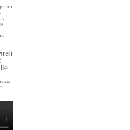
 pentru
.
 la
na
ina
irali
ti
lie
i viata
ra,