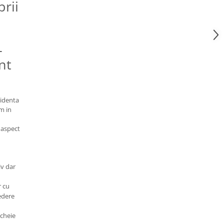
brii
-
nt
videnta
m in
 aspect
iv dar
r cu
edere
 cheie