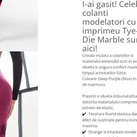
I-ai gasit! Cele
colanti
modelatori cu
imprimeu Tye
Die Marble su
aici!
Croiala mulata a colantilor si
materialul extensibil scot in e
silueta si asigura confort maxi
timpul activitatilor fizice.
Culoare: Deep Purple (Mov) in
de marmura.
Prezinti o silueta imbunatatita
datorita materialului compres
extrem de elastic.
Tesatura foarte elastica da
✔️
efect de sustinere pentru incr
maxima.
Strange si intareste zonele
✔️