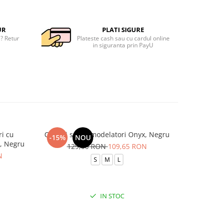
UR
PLATI SIGURE
e? Retur
Plateste cash sau cu cardul online
in siguranta prin PayU
ri cu
Colanti scurti modelatori Onyx, Negru
Colanti
-15%
NOU
-15%
e, Negru
129,00 RON
109,65 RON
N
11
S
M
L
IN STOC