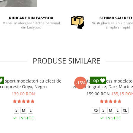
RIDICARE DIN EASYBOX
SCHIMB SAU RET
Mereu in alergare? Ridica personal
Nu iti place sau nu iti vin
din Easybox!
simplu si rapid
PRODUSE SIMILARE
ni sport modelatori cu efect de
Pantaloni fitness modelato
-15%
compresie Onyx, Negru
elemente grafice, Dark Marbl
139,00 RON
159,00 RON
135,15 RO
S
M
L
XS
S
M
L
XL
IN STOC
IN STOC