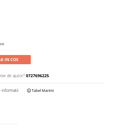
are
A IN COS
voie de ajutor?
0727696225
informatii
Tabel Marimi