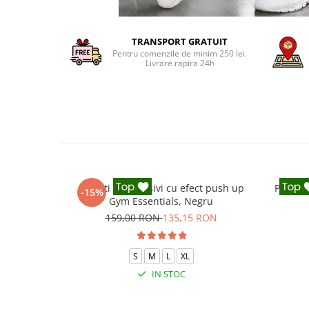
TRANSPORT GRATUIT
Pentru comenzile de minim 250 lei.
Livrare rapira 24h
Colanti compresivi cu efect push up
Pantalo
-15%
Gym Essentials, Negru
159,00 RON
135,15 RON
S
M
L
XL
IN STOC