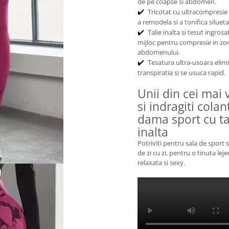
de pe coapse si abdomen.
Tricotat cu ultracompresie
✔️
a remodela si a tonifica silueta
Talie inalta si tesut ingrosat
✔️
mijloc pentru compresie in zo
abdomenului.
Tesatura ultra-usoara elim
✔️
transpiratia si se usuca rapid.
Unii din cei mai v
si indragiti colan
dama sport cu ta
inalta
Potriviti pentru sala de sport s
de zi cu zi, pentru o tinuta leje
relaxata si sexy.