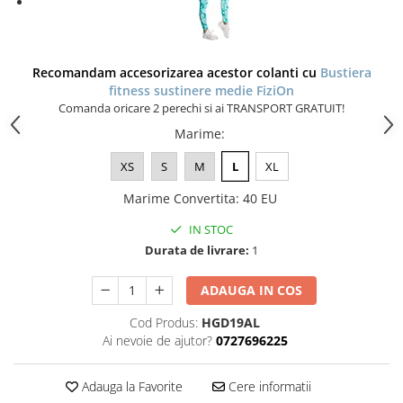
Recomandam accesorizarea acestor colanti cu
Bustiera
fitness sustinere medie FiziOn
Comanda oricare 2 perechi si ai TRANSPORT GRATUIT!
Marime
:
XS
S
M
L
XL
Marime Convertita
:
40 EU
IN STOC
Durata de livrare:
1
ADAUGA IN COS
Cod Produs:
HGD19AL
Ai nevoie de ajutor?
0727696225
Adauga la Favorite
Cere informatii