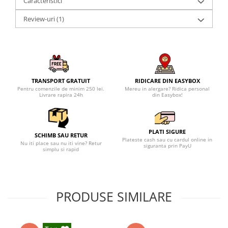
Caracteristici
Review-uri
(1)
TRANSPORT GRATUIT
RIDICARE DIN EASYBOX
Pentru comenzile de minim 250 lei.
Mereu in alergare? Ridica personal
Livrare rapira 24h
din Easybox!
PLATI SIGURE
SCHIMB SAU RETUR
Plateste cash sau cu cardul online in
Nu iti place sau nu iti vine? Retur
siguranta prin PayU
simplu si rapid
PRODUSE SIMILARE