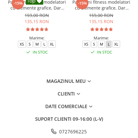
Pantaloni fitness modelatori
Pantaloni fitness modelatori
-15%
-15%
cu elemente grafice, Dark
cu elemente grafice, Dark
Marble, Negru
Marble, Baby-Pink, Roz
159,00 RON
159,00 RON
135,15 RON
135,15 RON
Marime:
Marime:
XS
S
M
L
XL
XS
S
M
L
XL
IN STOC
IN STOC
MAGAZINUL MEU
CLIENTI
DATE COMERCIALE
SUPORT CLIENTI
09-16:00 (L-V)
0727696225