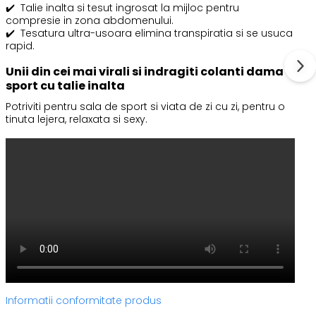
✔️
Talie inalta si tesut ingrosat la mijloc pentru
compresie in zona abdomenului.
✔️
Tesatura ultra-usoara elimina transpiratia si se usuca
rapid.
Unii din cei mai virali si indragiti colanti dama
sport cu talie inalta
Potriviti pentru sala de sport si viata de zi cu zi, pentru o
tinuta lejera, relaxata si sexy.
Informatii conformitate produs