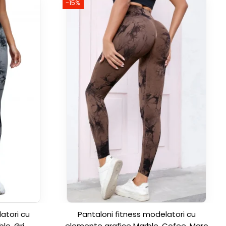
-15%
atori cu
Pantaloni fitness modelatori cu
le, Gri
elemente grafice Marble, Cofee, Maro