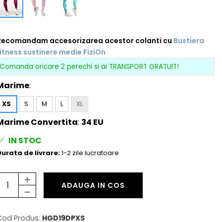
Recomandam accesorizarea acestor colanti cu
Bustiera
itness sustinere medie FiziOn
Comanda oricare 2 perechi si ai TRANSPORT GRATUIT!
Marime
:
XS
S
M
L
XL
Marime Convertita
:
34 EU
IN STOC
urata de livrare:
1-2 zile lucratoare
ADAUGA IN COS
Cod Produs:
HGD19DPXS