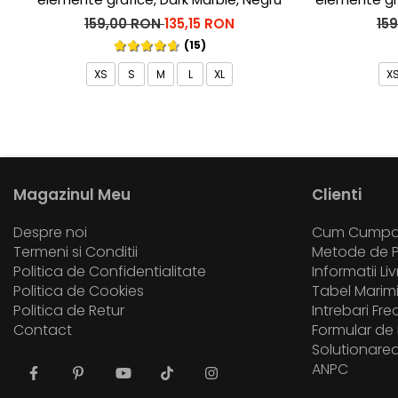
159,00 RON
135,15 RON
15
(15)
XS
S
M
L
XL
X
Magazinul Meu
Clienti
Despre noi
Cum Cumpa
Termeni si Conditii
Metode de P
Politica de Confidentialitate
Informatii Li
Politica de Cookies
Tabel Marim
Politica de Retur
Intrebari Fr
Contact
Formular de 
Solutionarea 
ANPC