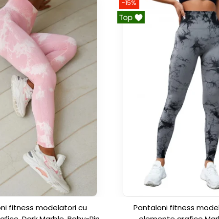
-15%
ni fitness modelatori cu
Pantaloni fitness model
fice, Dark Marble, Baby-Pink,
elemente grafice Marb