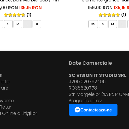
Roz
9,00 RON
135,15 RON
159,00 RON
135,15
(1)
(1)
S
S
M
L
XL
XS
S
M
L
Date Comerciale
r
SC VISION IT STUDIO SRL
lata
J2017020762405
vrare
RO38620778
i
Str. Margelelor 21A Et. P CAM.
ecvente
Bragadiru, Ilfov
Retur
Contacteaza-ne
Online a Litigiilor