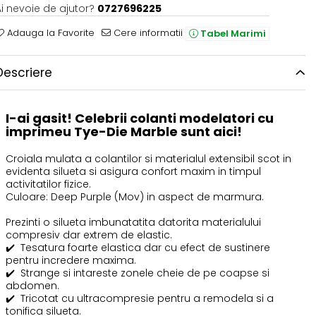
i nevoie de ajutor?
0727696225
Adauga la Favorite
Cere informatii
Tabel Marimi
Descriere
I-ai gasit! Celebrii colanti modelatori cu
imprimeu Tye-Die Marble sunt aici!
Croiala mulata a colantilor si materialul extensibil scot in
evidenta silueta si asigura confort maxim in timpul
activitatilor fizice.
Culoare: Deep Purple (Mov) in aspect de marmura.
Prezinti o silueta imbunatatita datorita materialului
compresiv dar extrem de elastic.
✔️
Tesatura foarte elastica dar cu efect de sustinere
pentru incredere maxima.
✔️
Strange si intareste zonele cheie de pe coapse si
abdomen.
✔️
Tricotat cu ultracompresie pentru a remodela si a
tonifica silueta.