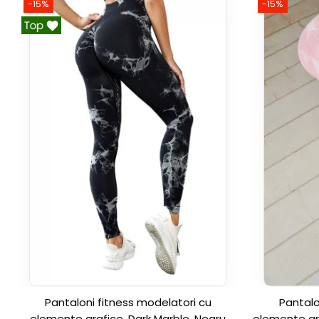
-15%
-15%
Pantaloni fitness modelatori cu
Pantalo
elemente grafice, Dark Marble, Negru
elemente gra