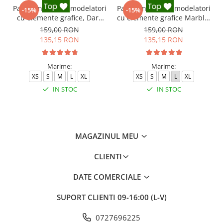
Pantaloni fitness modelatori
Pantaloni fitness modelatori
-15%
-15%
cu elemente grafice, Dark
cu elemente grafice Marble,
Marble, Negru
Gri
159,00 RON
159,00 RON
135,15 RON
135,15 RON
Marime:
Marime:
XS
S
M
L
XL
XS
S
M
L
XL
IN STOC
IN STOC
MAGAZINUL MEU
CLIENTI
DATE COMERCIALE
SUPORT CLIENTI
09-16:00 (L-V)
0727696225