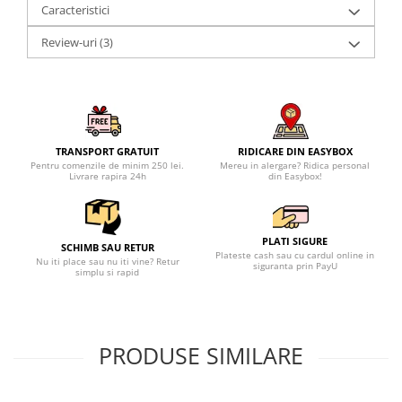
Caracteristici
Review-uri
(3)
TRANSPORT GRATUIT
RIDICARE DIN EASYBOX
Pentru comenzile de minim 250 lei.
Mereu in alergare? Ridica personal
Livrare rapira 24h
din Easybox!
PLATI SIGURE
SCHIMB SAU RETUR
Plateste cash sau cu cardul online in
Nu iti place sau nu iti vine? Retur
siguranta prin PayU
simplu si rapid
PRODUSE SIMILARE