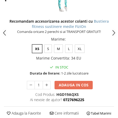
Recomandam accesorizarea acestor colanti cu
Bustiera
fitness sustinere medie FiziOn
Comanda oricare 2 perechi si ai TRANSPORT GRATUIT!
Marime
:
XS
S
M
L
XL
Marime Convertita
:
34 EU
IN STOC
Durata de livrare:
1-2 zile lucratoare
ADAUGA IN COS
Cod Produs:
HGD19AQXS
Ai nevoie de ajutor?
0727696225
Adauga la Favorite
Cere informatii
Tabel Marimi