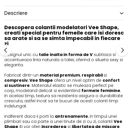
Descriere
Descopera colantii modelatori Vee Shape,
creati special pentru femeile care isi doresc
sa arate si sa se simta impecabil in fiecare
zi
Designul unic cu
talie inalta in forma de V
subtiaza si
accentueaza linia naturala a taliei, oferind o silueta sexy si
eleganta.
Fabricat dintr-un
material premium
,
respirabil
si
compresiv
,
Vee Shape
ofera un nivel optim de
confort
si sustinere
. Materialul elastic se muleaza perfect pe
corp, modeland delicat si evidentiind
formele feminine
.
In acelasi timp, textura sa rezistenta asigura o durabilitate
crescuta, astfel incat sa te bucuri de acesti colanti timp
indelungat.
Indiferent daca ii porti la
antrenamente
, in timpul unei
plimbari sau ca parte a unei tinute de zi cu zi, colantii
Vee
Shape
iti vor oferi
increderea
si
libertatea de miscare