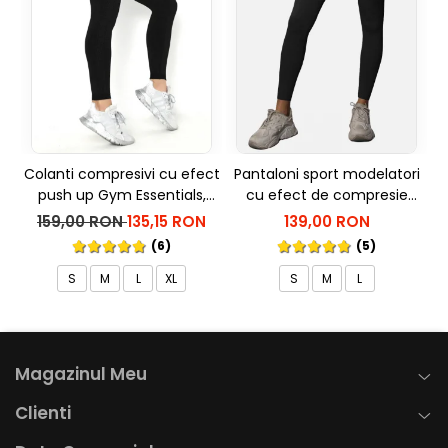
Colanti compresivi cu efect
Pantaloni sport modelatori
push up Gym Essentials,
cu efect de compresie
Negru
Onyx, Negru
159,00 RON
135,15 RON
139,00 RON
(6)
(5)
S
M
L
XL
S
M
L
Magazinul Meu
Clienti