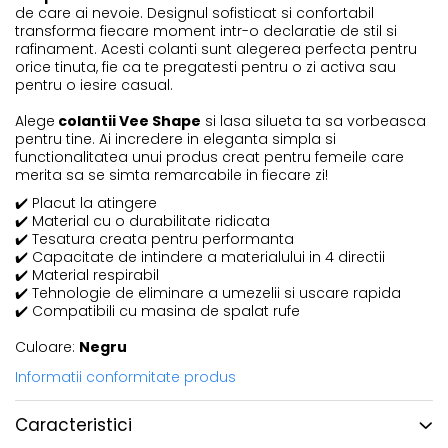
de care ai nevoie. Designul sofisticat si confortabil
transforma fiecare moment intr-o declaratie de stil si
rafinament. Acesti colanti sunt alegerea perfecta pentru
orice tinuta, fie ca te pregatesti pentru o zi activa sau
pentru o iesire casual.
Alege
colantii Vee Shape
si lasa silueta ta sa vorbeasca
pentru tine. Ai incredere in eleganta simpla si
functionalitatea unui produs creat pentru femeile care
merita sa se simta remarcabile in fiecare zi!
✔️
Placut la atingere
✔️
Material cu o durabilitate ridicata
✔️
Tesatura creata pentru performanta
✔️
Capacitate de intindere a materialului in 4 directii
✔️
Material respirabil
✔️
Tehnologie de eliminare a umezelii si uscare rapida
✔️
Compatibili cu masina de spalat rufe
Culoare:
Negru
Informatii conformitate produs
Caracteristici