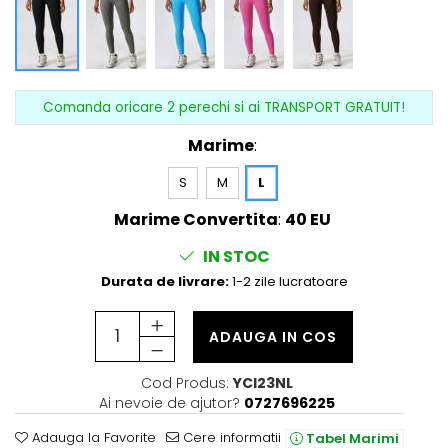
Comanda oricare 2 perechi si ai TRANSPORT GRATUIT!
Marime
:
S
M
L
Marime Convertita
:
40 EU
IN STOC
Durata de livrare:
1-2 zile lucratoare
ADAUGA IN COS
Cod Produs:
YCI23NL
Ai nevoie de ajutor?
0727696225
Adauga la Favorite
Cere informatii
Tabel Marimi