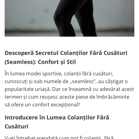
Descoperă Secretul Colanților Fără Cusături
(Seamless): Confort și Stil
În lumea modei sportive, colanții fără cusături,
cunoscuți și sub numele de „seamless”, au câștigat o
popularitate uriașă. Dar ce înseamnă cu adevărat acest
termen și cum reușesc aceste piese de îmbrăcăminte
să ofere un confort excepțional?
Introducere în Lumea Colanților Fără
Cusături
V-ați întrebat vreodată cum pot fi colanții „fără