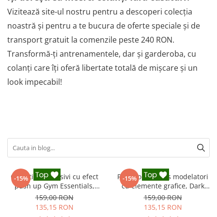
Vizitează site-ul nostru pentru a descoperi colecția
noastră și pentru a te bucura de oferte speciale și de
transport gratuit la comenzile peste 240 RON.
Transformă-ți antrenamentele, dar și garderoba, cu
colanți care îți oferă libertate totală de mișcare și un
look impecabil!
Colanti compresivi cu efect
Pantaloni fitness modelatori
-15%
-15%
push up Gym Essentials,
cu elemente grafice, Dark
Negru
Marble, Negru
159,00 RON
159,00 RON
135,15 RON
135,15 RON