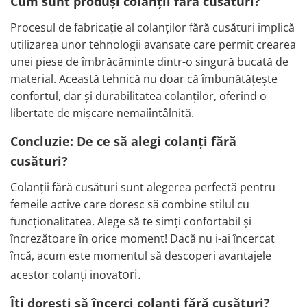
Cum sunt produși colanții fără cusături?
Procesul de fabricație al colanților fără cusături implică
utilizarea unor tehnologii avansate care permit crearea
unei piese de îmbrăcăminte dintr-o singură bucată de
material. Această tehnică nu doar că îmbunătățește
confortul, dar și durabilitatea colanților, oferind o
libertate de mișcare nemaiîntâlnită.
Concluzie: De ce să alegi colanți fără
cusături?
Colanții fără cusături sunt alegerea perfectă pentru
femeile active care doresc să combine stilul cu
funcționalitatea. Alege să te simți confortabil și
încrezătoare în orice moment! Dacă nu i-ai încercat
încă, acum este momentul să descoperi avantajele
tori.
acestor colanți inova
Îți dorești să încerci colanți fără cusături?