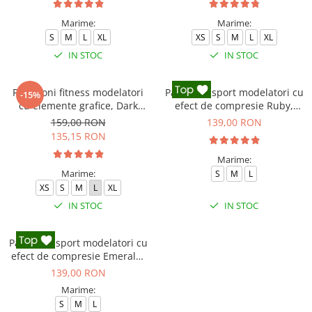
Marime:
Marime:
S
M
L
XL
XS
S
M
L
XL
IN STOC
IN STOC
Pantaloni fitness modelatori
Pantaloni sport modelatori cu
-15%
cu elemente grafice, Dark
efect de compresie Ruby,
Marble, Baby-Pink, Roz
Rosu
159,00 RON
139,00 RON
135,15 RON
Marime:
Marime:
S
M
L
XS
S
M
L
XL
IN STOC
IN STOC
Pantaloni sport modelatori cu
efect de compresie Emerald,
Verde
139,00 RON
Marime:
S
M
L