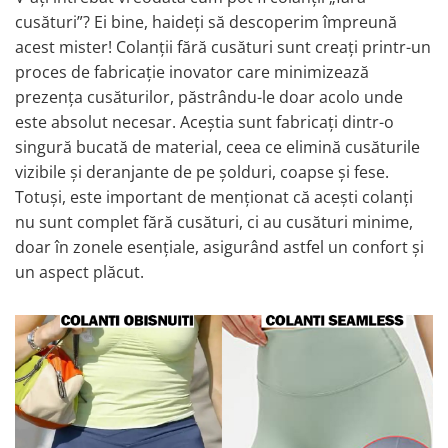
cusături”? Ei bine, haideți să descoperim împreună
acest mister! Colanții fără cusături sunt creați printr-un
proces de fabricație inovator care minimizează
prezența cusăturilor, păstrându-le doar acolo unde
este absolut necesar. Aceștia sunt fabricați dintr-o
singură bucată de material, ceea ce elimină cusăturile
vizibile și deranjante de pe șolduri, coapse și fese.
Totuși, este important de menționat că acești colanți
nu sunt complet fără cusături, ci au cusături minime,
doar în zonele esențiale, asigurând astfel un confort și
un aspect plăcut.