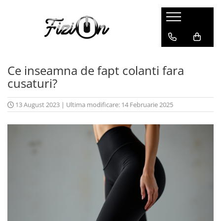
Colanti
Compleuri
Colanti Modelatori
Compleuri Fitness
Ce inseamna de fapt colanti fara
Colanti Marble
cusaturi?
Colanti Luciosi
Colanti Texturati
13 August 2023
|
Ultima modificare: 14 Februarie 2025
Colanti Ombre
Colanti Scurti