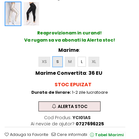
Reaprovizionam in curand!
Va rugam sa va abonati la Alerta stoc!
Marime
:
XS
S
M
L
XL
Marime Convertita
:
36 EU
STOC EPUIZAT
Durata de livrare:
1-2 zile lucratoare
ALERTA STOC
Cod Produs:
YCI01AS
Ai nevoie de ajutor?
0727696225
Adauga la Favorite
Cere informatii
Tabel Marimi