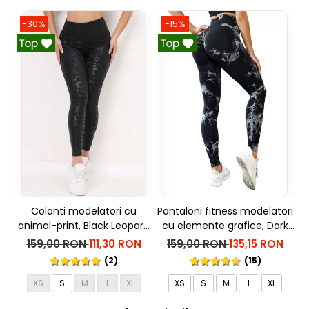
-30%
-15%
Colanti modelatori cu
Pantaloni fitness modelatori
Pa
animal-print, Black Leopart,
cu elemente grafice, Dark
cu
Negru
Marble, Negru
159,00 RON
111,30 RON
159,00 RON
135,15 RON
(2)
(15)
XS
S
M
L
XL
XS
S
M
L
XL