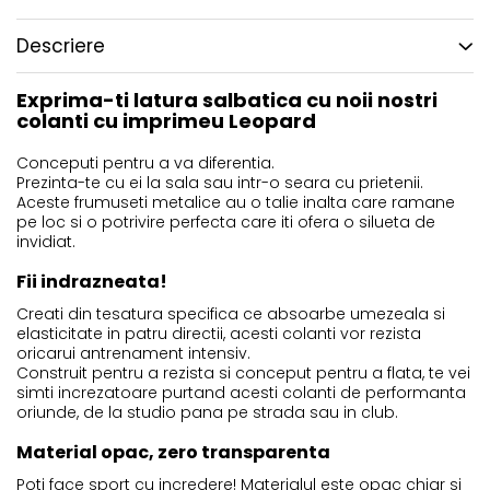
Descriere
Exprima-ti latura salbatica cu noii nostri
colanti cu imprimeu Leopard
Conceputi pentru a va diferentia.
Prezinta-te cu ei la sala sau intr-o seara cu prietenii.
Aceste frumuseti metalice au o talie inalta care ramane
pe loc si o potrivire perfecta care iti ofera o silueta de
invidiat.
Fii indrazneata!
Creati din tesatura specifica ce absoarbe umezeala si
elasticitate in patru directii, acesti colanti vor rezista
oricarui antrenament intensiv.
Construit pentru a rezista si conceput pentru a flata, te vei
simti increzatoare purtand acesti colanti de performanta
oriunde, de la studio pana pe strada sau in club.
Material opac, zero transparenta
Poti face sport cu incredere! Materialul este opac chiar si