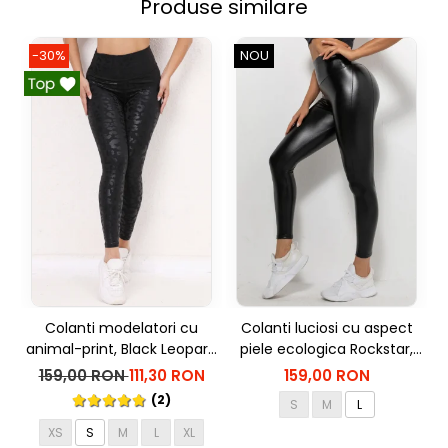
Produse similare
-30%
NOU
Colanti modelatori cu
Colanti luciosi cu aspect
animal-print, Black Leopart,
piele ecologica Rockstar,
m
Negru
Negru
159,00 RON
111,30 RON
159,00 RON
(2)
S
M
L
XS
S
M
L
XL