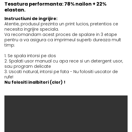
Tesatura performanta: 78% nailon + 22%
elastan.
Instructiuni de ingrijire:
Atentie, produsul prezinta un print lucios, pretentios ce
necesita ingrijire speciala.
Va recomandam acest proces de spalare in 3 etape
pentru a va asigura ca imprimeul superb dureaza mult
timp:
1. Se spala intorsi pe dos
2. Spalati usor manual cu apa rece si un detergent usor,
sau program delicate
3. Uscati natural, intorsi pe fata - Nu folositi uscator de
rufe!
Nu folositi inalbitori (clor) !