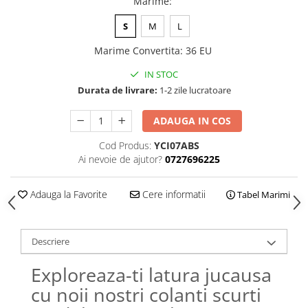
Marime
:
S
M
L
Marime Convertita
:
36 EU
IN STOC
Durata de livrare:
1-2 zile lucratoare
ADAUGA IN COS
Cod Produs:
YCI07ABS
Ai nevoie de ajutor?
0727696225
Adauga la Favorite
Cere informatii
Tabel Marimi
Descriere
Exploreaza-ti latura jucausa
cu noii nostri colanti scurti