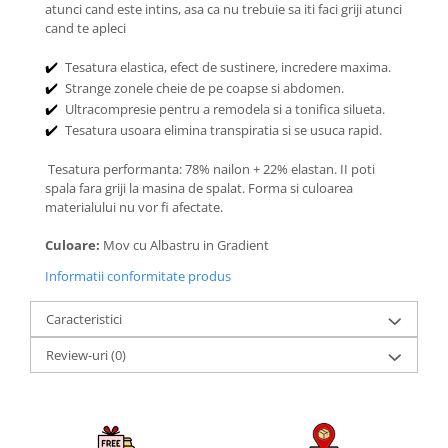
atunci cand este intins, asa ca nu trebuie sa iti faci griji atunci
cand te apleci
Tesatura elastica, efect de sustinere, incredere maxima.
✔️
Strange zonele cheie de pe coapse si abdomen.
✔️
Ultracompresie pentru a remodela si a tonifica silueta.
✔️
Tesatura usoara elimina transpiratia si se usuca rapid.
✔️
Tesatura performanta: 78% nailon + 22% elastan. II poti
spala fara griji la masina de spalat. Forma si culoarea
materialului nu vor fi afectate.
Culoare:
Mov cu Albastru in Gradient
Informatii conformitate produs
Caracteristici
Review-uri
(0)