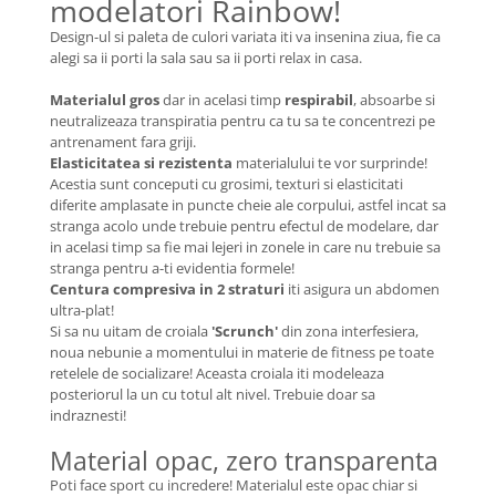
modelatori Rainbow!
Design-ul si paleta de culori variata iti va insenina ziua, fie ca
alegi sa ii porti la sala sau sa ii porti relax in casa.
Materialul gros
dar in acelasi timp
respirabil
, absoarbe si
neutralizeaza transpiratia pentru ca tu sa te concentrezi pe
antrenament fara griji.
Elasticitatea si rezistenta
materialului te vor surprinde!
Acestia sunt conceputi cu grosimi, texturi si elasticitati
diferite amplasate in puncte cheie ale corpului, astfel incat sa
stranga acolo unde trebuie pentru efectul de modelare, dar
in acelasi timp sa fie mai lejeri in zonele in care nu trebuie sa
stranga pentru a-ti evidentia formele!
Centura compresiva in 2 straturi
iti asigura un abdomen
ultra-plat!
Si sa nu uitam de croiala
'Scrunch'
din zona interfesiera,
noua nebunie a momentului in materie de fitness pe toate
retelele de socializare! Aceasta croiala iti modeleaza
posteriorul la un cu totul alt nivel. Trebuie doar sa
indraznesti!
Material opac, zero transparenta
Poti face sport cu incredere! Materialul este opac chiar si