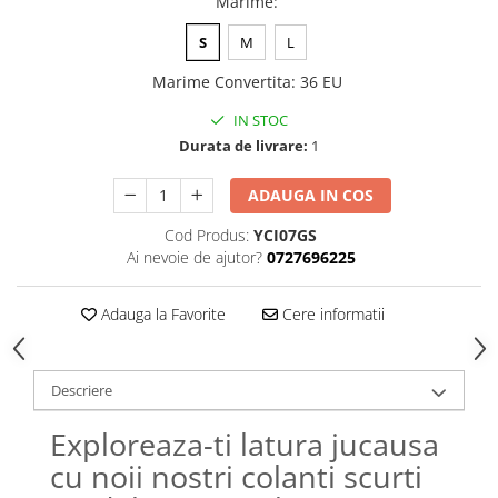
Marime
:
S
M
L
Marime Convertita
:
36 EU
IN STOC
Durata de livrare:
1
ADAUGA IN COS
Cod Produs:
YCI07GS
Ai nevoie de ajutor?
0727696225
Adauga la Favorite
Cere informatii
Descriere
Exploreaza-ti latura jucausa
cu noii nostri colanti scurti