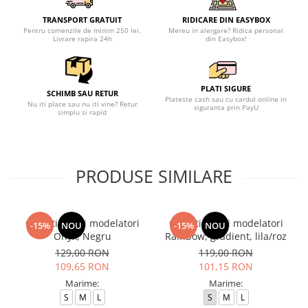
TRANSPORT GRATUIT
RIDICARE DIN EASYBOX
Pentru comenzile de minim 250 lei.
Mereu in alergare? Ridica personal
Livrare rapira 24h
din Easybox!
PLATI SIGURE
SCHIMB SAU RETUR
Plateste cash sau cu cardul online in
Nu iti place sau nu iti vine? Retur
siguranta prin PayU
simplu si rapid
PRODUSE SIMILARE
Colanti scurti modelatori
Colanti scurti modelatori
-15%
NOU
-15%
NOU
Onyx, Negru
Rainbow, gradient, lila/roz
129,00 RON
119,00 RON
109,65 RON
101,15 RON
Marime:
Marime:
S
M
L
S
M
L