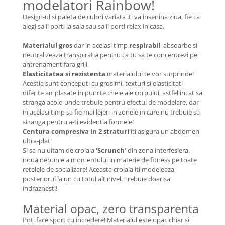
modelatori Rainbow!
Design-ul si paleta de culori variata iti va insenina ziua, fie ca
alegi sa ii porti la sala sau sa ii porti relax in casa.
Materialul gros
dar in acelasi timp
respirabil
, absoarbe si
neutralizeaza transpiratia pentru ca tu sa te concentrezi pe
antrenament fara griji.
Elasticitatea si rezistenta
materialului te vor surprinde!
Acestia sunt conceputi cu grosimi, texturi si elasticitati
diferite amplasate in puncte cheie ale corpului, astfel incat sa
stranga acolo unde trebuie pentru efectul de modelare, dar
in acelasi timp sa fie mai lejeri in zonele in care nu trebuie sa
stranga pentru a-ti evidentia formele!
Centura compresiva in 2 straturi
iti asigura un abdomen
ultra-plat!
Si sa nu uitam de croiala
'Scrunch'
din zona interfesiera,
noua nebunie a momentului in materie de fitness pe toate
retelele de socializare! Aceasta croiala iti modeleaza
posteriorul la un cu totul alt nivel. Trebuie doar sa
indraznesti!
Material opac, zero transparenta
Poti face sport cu incredere! Materialul este opac chiar si