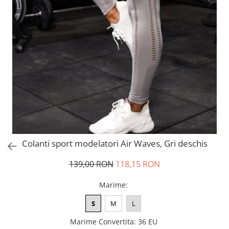
Colanti sport modelatori Air Waves, Gri deschis
139,00 RON
118,15 RON
Marime
:
S
M
L
Marime Convertita
:
36 EU