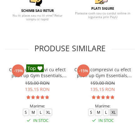
PLATI SIGURE
SCHIMB SAU RETUR
Plateste cash sau cu cardul online in
Nu iti place sau nu iti vine? Retur
siguranta prin PayU
simplu si rapid
PRODUSE SIMILARE
Colanti compresivi cu efect
Colanti compresivi cu efect
-15%
-15%
push up Gym Essentials,
push up Gym Essentials,
Negru
Verde
159,00 RON
159,00 RON
135,15 RON
135,15 RON
Marime:
Marime:
S
M
L
XL
S
M
L
XL
IN STOC
IN STOC