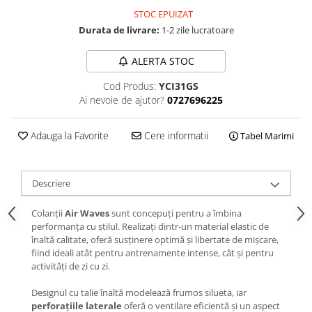
STOC EPUIZAT
Durata de livrare:
1-2 zile lucratoare
ALERTA STOC
Cod Produs:
YCI31GS
Ai nevoie de ajutor?
0727696225
Adauga la Favorite
Cere informatii
Tabel Marimi
Descriere
Colanții
Air Waves
sunt concepuți pentru a îmbina
performanța cu stilul. Realizați dintr-un material elastic de
înaltă calitate, oferă susținere optimă și libertate de mișcare,
fiind ideali atât pentru antrenamente intense, cât și pentru
activități de zi cu zi.
Designul cu talie înaltă modelează frumos silueta, iar
perforațiile laterale
oferă o ventilare eficientă și un aspect