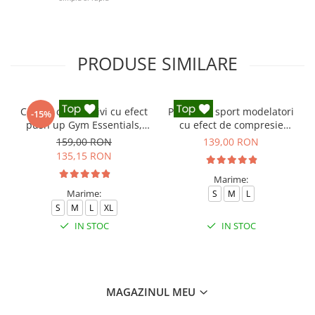
PRODUSE SIMILARE
Colanti compresivi cu efect
Pantaloni sport modelatori
-15%
push up Gym Essentials,
cu efect de compresie
Negru
Onyx, Negru
159,00 RON
139,00 RON
135,15 RON
Marime:
Marime:
S
M
L
S
M
L
XL
IN STOC
IN STOC
MAGAZINUL MEU