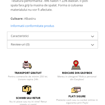
Tesatura performanta: 78% nailon + 22% elastan. II poti
spala fara griji la masina de spalat. Forma si culoarea
materialului nu vor fi afectate.
Culoare:
Albastru
Informatii conformitate produs
Caracteristici
Review-uri
(0)
TRANSPORT GRATUIT
RIDICARE DIN EASYBOX
Pentru comenzile de minim 250 lei.
Mereu in alergare? Ridica personal
Livrare rapira 24h
din Easybox!
PLATI SIGURE
SCHIMB SAU RETUR
Plateste cash sau cu cardul online in
Nu iti place sau nu iti vine? Retur
siguranta prin PayU
simplu si rapid