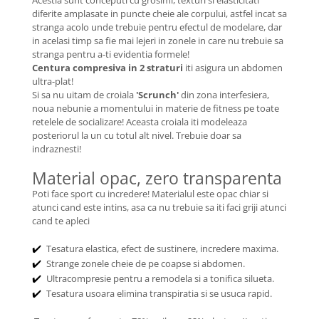
Acestia sunt conceputi cu grosimi, texturi si elasticitati
diferite amplasate in puncte cheie ale corpului, astfel incat sa
stranga acolo unde trebuie pentru efectul de modelare, dar
in acelasi timp sa fie mai lejeri in zonele in care nu trebuie sa
stranga pentru a-ti evidentia formele!
Centura compresiva in 2 straturi
iti asigura un abdomen
ultra-plat!
Si sa nu uitam de croiala
'Scrunch'
din zona interfesiera,
noua nebunie a momentului in materie de fitness pe toate
retelele de socializare! Aceasta croiala iti modeleaza
posteriorul la un cu totul alt nivel. Trebuie doar sa
indraznesti!
Material opac, zero transparenta
Poti face sport cu incredere! Materialul este opac chiar si
atunci cand este intins, asa ca nu trebuie sa iti faci griji atunci
cand te apleci
Tesatura elastica, efect de sustinere, incredere maxima.
✔️
Strange zonele cheie de pe coapse si abdomen.
✔️
Ultracompresie pentru a remodela si a tonifica silueta.
✔️
Tesatura usoara elimina transpiratia si se usuca rapid.
✔️