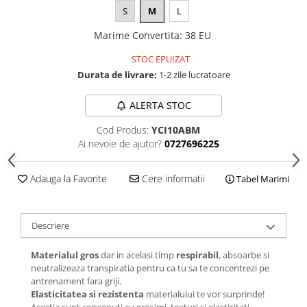
S
M
L
Marime Convertita
:
38 EU
STOC EPUIZAT
Durata de livrare:
1-2 zile lucratoare
ALERTA STOC
Cod Produs:
YCI10ABM
Ai nevoie de ajutor?
0727696225
Adauga la Favorite
Cere informatii
Tabel Marimi
Descriere
Materialul gros
dar in acelasi timp
respirabil
, absoarbe si
neutralizeaza transpiratia pentru ca tu sa te concentrezi pe
antrenament fara griji.
Elasticitatea si rezistenta
materialului te vor surprinde!