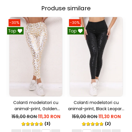
Produse similare
-30%
-30%
Colanti modelatori cu
Colanti modelatori cu
animal-print, Golden
animal-print, Black Leopart,
m
Leopart, Alb
Negru
159,00 RON
111,30 RON
159,00 RON
111,30 RON
(3)
(2)