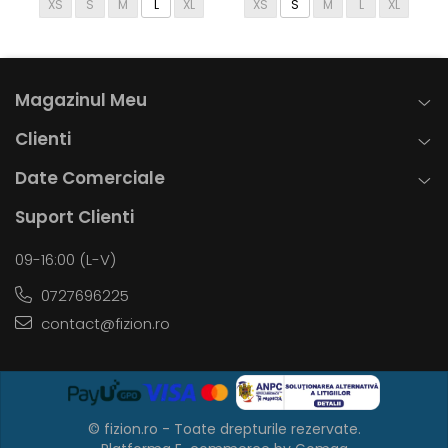
XS
S
M
L
XL
XS
S
M
L
XL
Magazinul Meu
Clienti
Date Comerciale
Suport Clienti
09-16:00 (L-V)
0727696225
contact@fizion.ro
© fizion.ro - Toate drepturile rezervate.