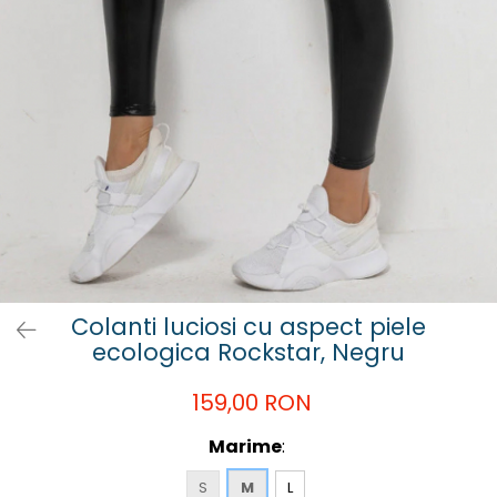
Colanti luciosi cu aspect piele
ecologica Rockstar, Negru
159,00 RON
Marime
:
S
M
L