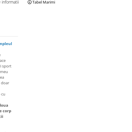
informatii
Tabel Marimi
mpleul
e
face
i sport
rimeu
rea
 doar
 cu
 doua
e corp
ii