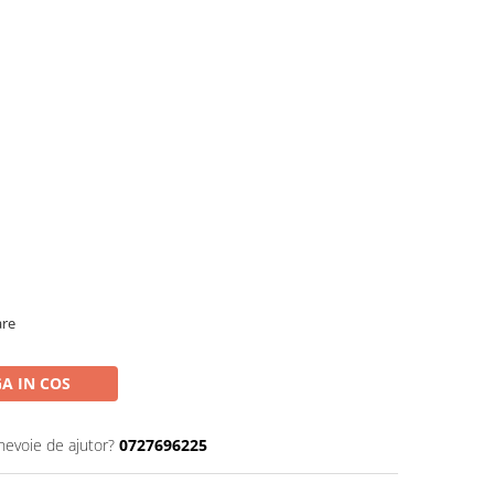
are
A IN COS
 nevoie de ajutor?
0727696225