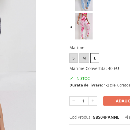
Marime
:
S
M
L
Marime Convertita
:
40 EU
IN STOC
Durata de livrare:
1-2 zile lucrato
ADAUG
Cod Produs:
GBS04PANNL
Ai