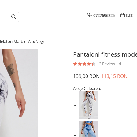
0727696225
0,00
delatori Marble, Alb/Negru
Pantaloni fitness mode
2 Review-uri
139,00 RON
118,15 RON
Alege Culoarea: