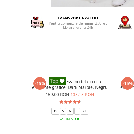
TRANSPORT GRATUIT
Pentru comenzile de minim 250 lei.
Livrare rapira 24h
Pantaloni fitness modelatori cu
Pan
-15%
-15%
elemente grafice, Dark Marble, Negru
elemen
159,00 RON
135,15 RON
XS
S
M
L
XL
IN STOC