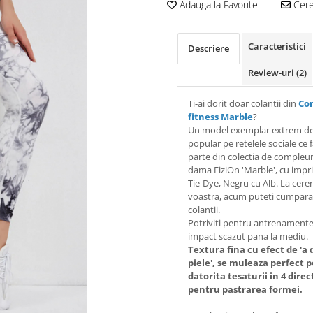
Adauga la Favorite
Cere 
Caracteristici
Descriere
Review-uri
(2)
Ti-ai dorit doar colantii din
Co
fitness Marble
?
Un model exemplar extrem d
popular pe retelele sociale ce 
parte din colectia de compleur
dama FiziOn 'Marble', cu imp
Tie-Dye, Negru cu Alb. La cere
voastra, acum puteti cumpara
colantii.
Potriviti pentru antrenamente
impact scazut pana la mediu.
Textura fina cu efect de 'a
piele', se muleaza perfect p
datorita tesaturii in 4 direct
pentru pastrarea formei.