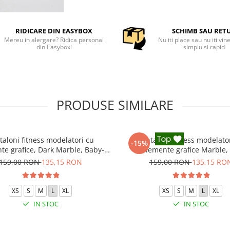
RIDICARE DIN EASYBOX
SCHIMB SAU RET
Mereu in alergare? Ridica personal
Nu iti place sau nu iti vin
din Easybox!
simplu si rapid
PRODUSE SIMILARE
taloni fitness modelatori cu
Pantaloni fitness modelato
-15%
te grafice, Dark Marble, Baby-
elemente grafice Marble, 
Pink, Roz
159,00 RON
135,15 RON
159,00 RON
135,15 RO
XS
S
M
L
XL
XS
S
M
L
XL
IN STOC
IN STOC