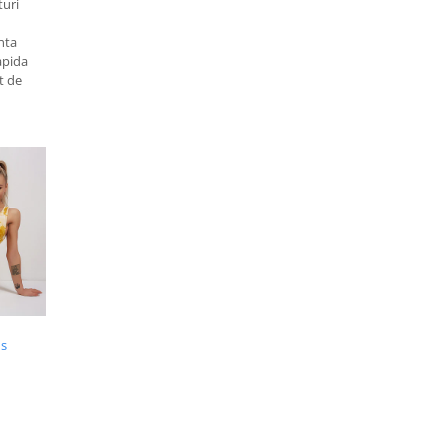
turi
nta
apida
t de
us