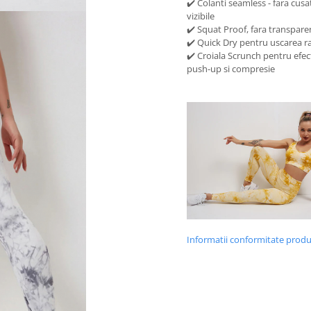
✔️ Colanti seamless - fara cusa
vizibile
✔️ Squat Proof, fara transpare
✔️ Quick Dry pentru uscarea r
✔️ Croiala Scrunch pentru efec
push-up si compresie
Informatii conformitate prod