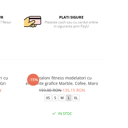
UR
PLATI SIGURE
e? Retur
Plateste cash sau cu cardul online
in siguranta prin PayU
ri cu
Pantaloni fitness modelatori cu
Pantal
-15%
-15%
Gri
elemente grafice Marble, Cofee, Maro
elemente 
N
159,00 RON
135,15 RON
15
XS
S
M
L
XL
IN STOC