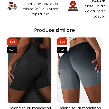
EASYBO
Pentru comenzile de
Mereu in aler
minim 250 lei. Livrare
Ridica persona
rapira 24h
Easybox!
Produse similare
-15%
-15%
NOU
NOU
Colanti scurti modelatori
Colanti scurti modelatori