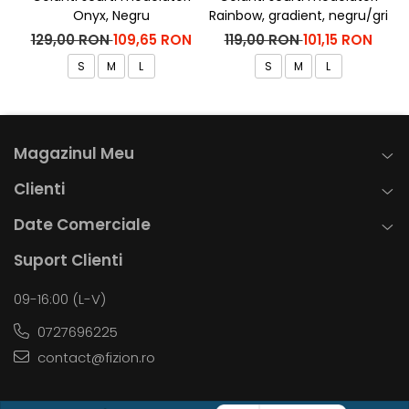
Onyx, Negru
Rainbow, gradient, negru/gri
129,00 RON
109,65 RON
119,00 RON
101,15 RON
S
M
L
S
M
L
Magazinul Meu
Clienti
Date Comerciale
Suport Clienti
09-16:00 (L-V)
0727696225
contact@fizion.ro