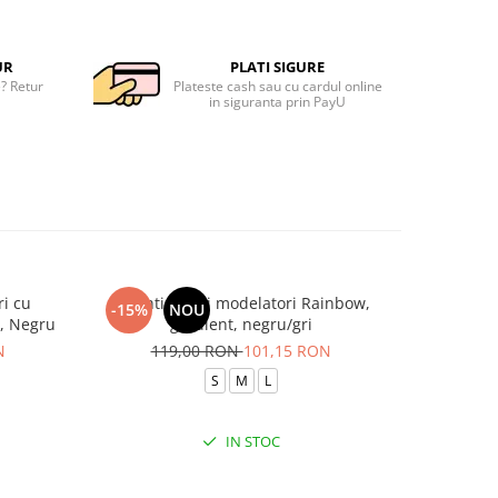
UR
PLATI SIGURE
e? Retur
Plateste cash sau cu cardul online
in siguranta prin PayU
ri cu
Colanti scurti modelatori Rainbow,
Colanti
-15%
NOU
-15%
e, Negru
gradient, negru/gri
N
119,00 RON
101,15 RON
11
S
M
L
IN STOC