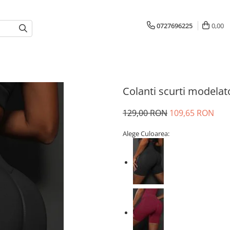
0727696225
0,00
Colanti scurti modelat
129,00 RON
109,65 RON
Alege Culoarea: