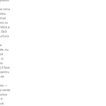
 pilates
ine zona
ueta,
ed pe
ess cu
idică și
 fără
ructura
se
ale, nu
upă
 și
ea
 îi face
 pentru
 de
ante —
și verde
orice
fi
ook