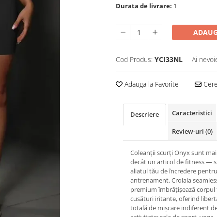
Durata de livrare:
1
ADAUG
Cod Produs:
YCI33NL
Ai nevoi
Adauga la Favorite
Cere 
Caracteristici
Descriere
Review-uri
(0)
Coleanții scurți Onyx sunt ma
decât un articol de fitness — 
aliatul tău de încredere pentru
antrenament. Croiala seamles
premium îmbrățișează corpul 
cusături iritante, oferind liber
totală de mișcare indiferent d