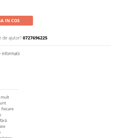
A IN COS
e de ajutor?
0727696225
informatii
i mult
sunt
 fiecare
s
fără
tate
e