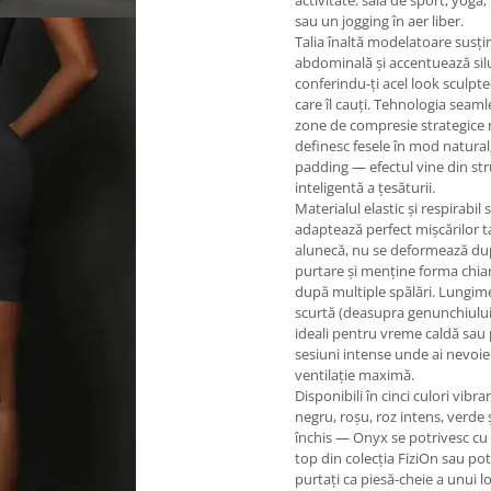
activitate: sala de sport, yoga,
sau un jogging în aer liber.
Talia înaltă modelatoare susț
abdominală și accentuează sil
conferindu-ți acel look sculpt
care îl cauți. Tehnologia seaml
zone de compresie strategice r
definesc fesele în mod natural,
padding — efectul vine din st
inteligentă a țesăturii.
Materialul elastic și respirabil 
adaptează perfect mișcărilor t
alunecă, nu se deformează d
purtare și menține forma chiar
după multiple spălări. Lungim
scurtă (deasupra genunchiului)
ideali pentru vreme caldă sau
sesiuni intense unde ai nevoie
ventilație maximă.
Disponibili în cinci culori vibr
negru, roșu, roz intens, verde 
închis — Onyx se potrivesc cu 
top din colecția FiziOn sau pot 
purtați ca piesă-cheie a unui l