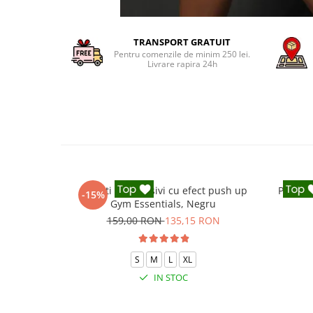
TRANSPORT GRATUIT
Pentru comenzile de minim 250 lei.
Livrare rapira 24h
Colanti compresivi cu efect push up
Pantalo
-15%
Gym Essentials, Negru
159,00 RON
135,15 RON
S
M
L
XL
IN STOC