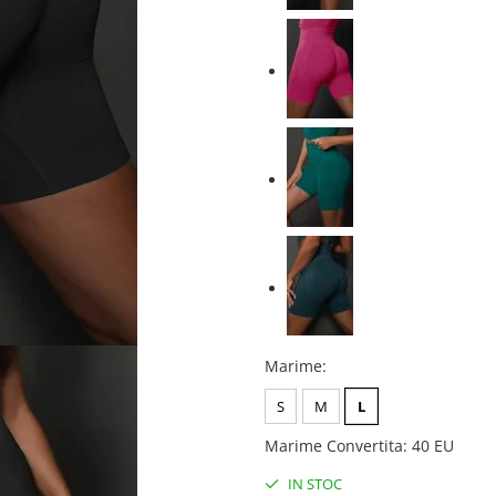
Marime
:
S
M
L
Marime Convertita
:
40 EU
IN STOC