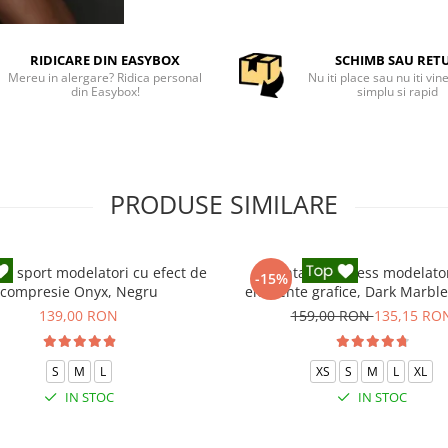
RIDICARE DIN EASYBOX
SCHIMB SAU RET
Mereu in alergare? Ridica personal
Nu iti place sau nu iti vin
din Easybox!
simplu si rapid
PRODUSE SIMILARE
ni sport modelatori cu efect de
Pantaloni fitness modelato
-15%
compresie Onyx, Negru
elemente grafice, Dark Marbl
139,00 RON
159,00 RON
135,15 RO
S
M
L
XS
S
M
L
XL
IN STOC
IN STOC