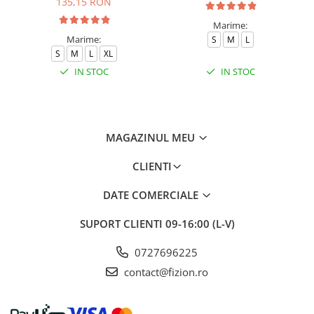
135,15 RON
Marime:
Marime:
S
M
L
S
M
L
XL
IN STOC
IN STOC
MAGAZINUL MEU
CLIENTI
DATE COMERCIALE
SUPORT CLIENTI
09-16:00 (L-V)
0727696225
contact@fizion.ro