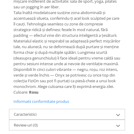
mișcare indiferent de activitate: sala de sport, yoga, pilates
sau un jogging în aer liber.
Talia înaltă modelatoare susține zona abdominală și
accentuează silueta, conferindu-ți acel look sculpted pe care
îl cauți. Tehnologia seamless cu zone de compresie
strategice ridică și definesc fesele în mod natural, fără
padding — efectul vine din structura inteligentă a țesăturii.
Materialul elastic și respirabil se adaptează perfect mișcărilor
tale, nu alunecă, nu se deformează după purtare și menține
forma chiar și după multiple spălări. Lungimea scurtă
(deasupra genunchiului) îi face ideali pentru vreme caldă sau
pentru sesiuni intense unde ai nevoie de ventilație maximă.
Disponibili în cinci culori vibrante — negru, roșu, roz intens,
verde și verde închis — Onyx se potrivesc cu orice top din
colecția FiziOn sau pot fi purtați ca piesă-cheie a unui look
monochrom. Alege culoarea care îți exprimă energia zilei.
Culoare:
Rosu
Informatii conformitate produs
Caracteristici
Review-uri
(0)