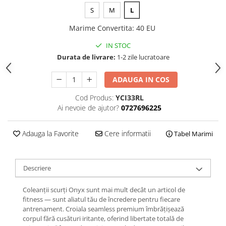
S
M
L
Marime Convertita
:
40 EU
IN STOC
Durata de livrare:
1-2 zile lucratoare
ADAUGA IN COS
Cod Produs:
YCI33RL
Ai nevoie de ajutor?
0727696225
Adauga la Favorite
Cere informatii
Tabel Marimi
Descriere
Coleanții scurți Onyx sunt mai mult decât un articol de
fitness — sunt aliatul tău de încredere pentru fiecare
antrenament. Croiala seamless premium îmbrățișează
corpul fără cusături iritante, oferind libertate totală de