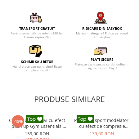
TRANSPORT GRATUIT
RIDICARE DIN EASYBOX
Pentru comenzile de minim 250 lei.
Mereu in alergare? Ridica personal
Livrare rapira 24h
din Easybox!
PLATI SIGURE
SCHIMB SAU RETUR
Plateste cash sau cu cardul online in
Nu iti place sau nu iti vine? Retur
siguranta prin PayU
simplu si rapid
PRODUSE SIMILARE
Colanti compresivi cu efect
Pantaloni sport modelatori
-15%
push up Gym Essentials,
cu efect de compresie
Negru
Onyx, Negru
159,00 RON
139,00 RON