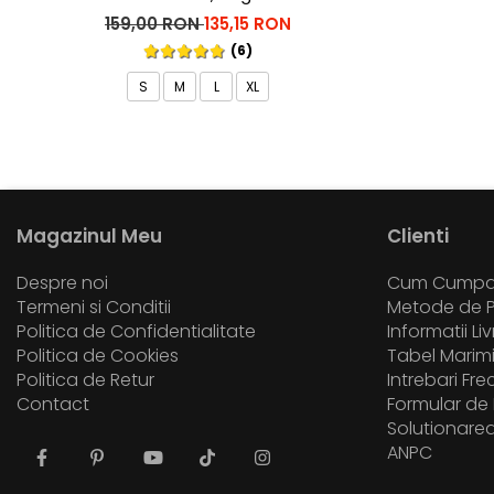
159,00 RON
135,15 RON
(6)
S
M
L
XL
Magazinul Meu
Clienti
Despre noi
Cum Cumpa
Termeni si Conditii
Metode de P
Politica de Confidentialitate
Informatii Li
Politica de Cookies
Tabel Marim
Politica de Retur
Intrebari Fr
Contact
Formular de 
Solutionarea 
ANPC