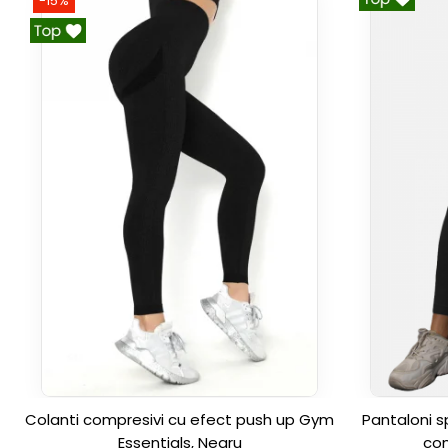
-15%
Colanti compresivi cu efect push up Gym
Pantaloni s
Essentials, Negru
com