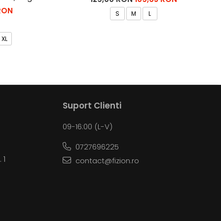
 RON
S
M
L
XL
Suport Clienti
09-16:00 (L-V)
0727696225
 1
contact@fizion.ro