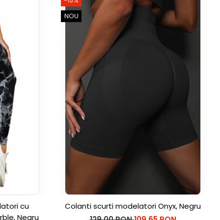
-15%
NOU
atori cu
Colanti scurti modelatori Onyx, Negru
rble, Negru
129,00 RON
109,65 RON