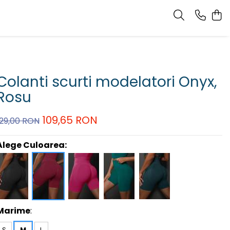
Colanti scurti modelatori Onyx,
Rosu
109,65 RON
129,00 RON
Alege Culoarea:
Marime
:
S
M
L