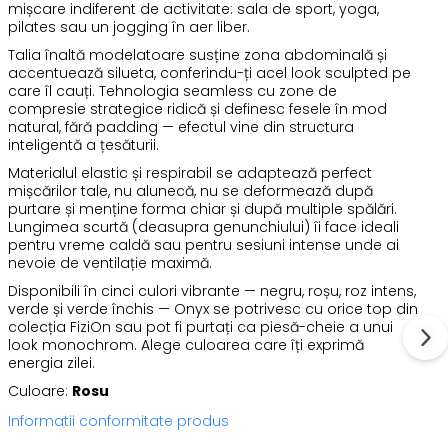
mișcare indiferent de activitate: sala de sport, yoga,
pilates sau un jogging în aer liber.
Talia înaltă modelatoare susține zona abdominală și
accentuează silueta, conferindu-ți acel look sculpted pe
care îl cauți. Tehnologia seamless cu zone de
compresie strategice ridică și definesc fesele în mod
natural, fără padding — efectul vine din structura
inteligentă a țesăturii.
Materialul elastic și respirabil se adaptează perfect
mișcărilor tale, nu alunecă, nu se deformează după
purtare și menține forma chiar și după multiple spălări.
Lungimea scurtă (deasupra genunchiului) îi face ideali
pentru vreme caldă sau pentru sesiuni intense unde ai
nevoie de ventilație maximă.
Disponibili în cinci culori vibrante — negru, roșu, roz intens,
verde și verde închis — Onyx se potrivesc cu orice top din
colecția FiziOn sau pot fi purtați ca piesă-cheie a unui
look monochrom. Alege culoarea care îți exprimă
energia zilei.
Culoare:
Rosu
Informatii conformitate produs