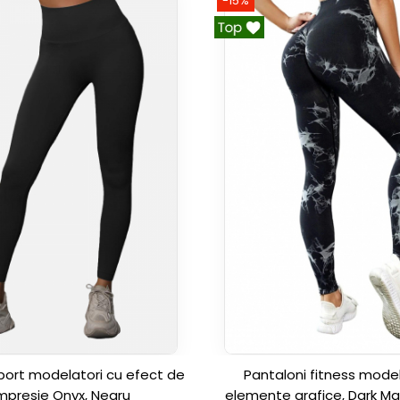
-15%
port modelatori cu efect de
Pantaloni fitness model
presie Onyx, Negru
elemente grafice, Dark Ma