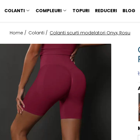
COLANTI
COMPLEURI
TOPURI
REDUCERI
BLOG
Home /
Colanti /
Colanti scurti modelatori Onyx, Rosu