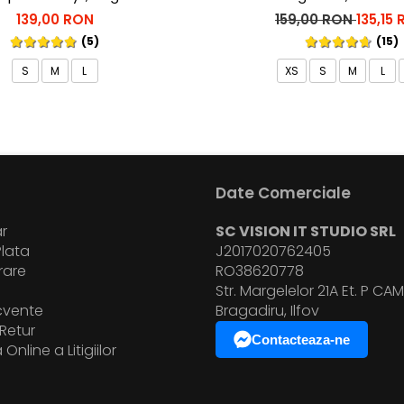
139,00 RON
159,00 RON
135,15
(5)
(15)
S
M
L
XS
S
M
L
Date Comerciale
r
SC VISION IT STUDIO SRL
lata
J2017020762405
vrare
RO38620778
i
Str. Margelelor 21A Et. P CAM.
ecvente
Bragadiru, Ilfov
Retur
Contacteaza-ne
Online a Litigiilor