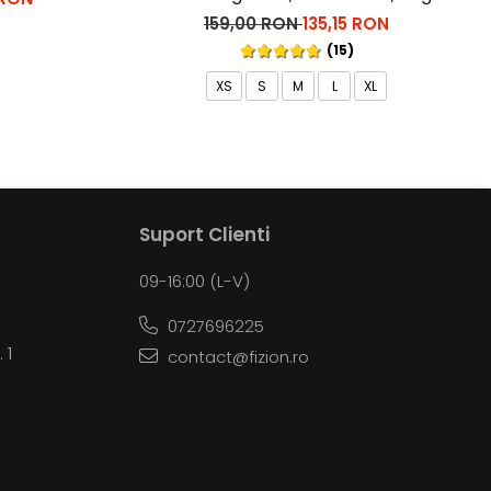
159,00 RON
135,15 RON
(15)
XS
S
M
L
XL
Suport Clienti
09-16:00 (L-V)
0727696225
 1
contact@fizion.ro