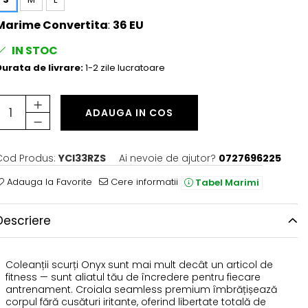
Marime Convertita
:
36 EU
IN STOC
urata de livrare:
1-2 zile lucratoare
ADAUGA IN COS
Cod Produs:
YCI33RZS
Ai nevoie de ajutor?
0727696225
Adauga la Favorite
Cere informatii
Tabel Marimi
Descriere
Coleanții scurți Onyx sunt mai mult decât un articol de
fitness — sunt aliatul tău de încredere pentru fiecare
antrenament. Croiala seamless premium îmbrățișează
corpul fără cusături iritante, oferind libertate totală de