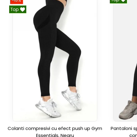
-15%
Colanti compresivi cu efect push up Gym
Pantaloni s
Essentials, Negru
com