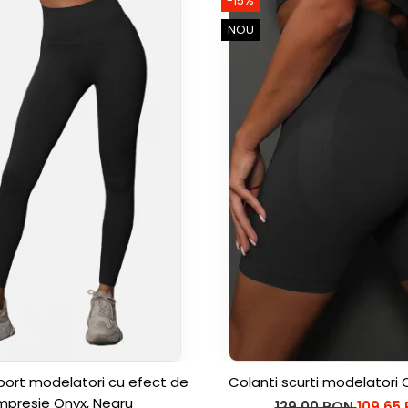
-15%
NOU
port modelatori cu efect de
Colanti scurti modelatori 
presie Onyx, Negru
129,00 RON
109,65