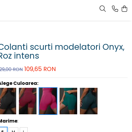
Colanti scurti modelatori Onyx,
Roz intens
109,65 RON
129,00 RON
Alege Culoarea:
Marime
:
S
M
L