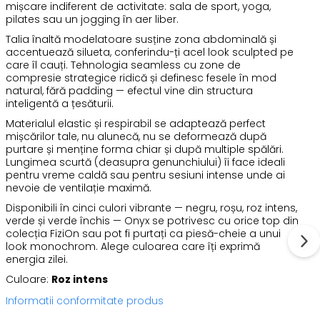
mișcare indiferent de activitate: sala de sport, yoga,
pilates sau un jogging în aer liber.
Talia înaltă modelatoare susține zona abdominală și
accentuează silueta, conferindu-ți acel look sculpted pe
care îl cauți. Tehnologia seamless cu zone de
compresie strategice ridică și definesc fesele în mod
natural, fără padding — efectul vine din structura
inteligentă a țesăturii.
Materialul elastic și respirabil se adaptează perfect
mișcărilor tale, nu alunecă, nu se deformează după
purtare și menține forma chiar și după multiple spălări.
Lungimea scurtă (deasupra genunchiului) îi face ideali
pentru vreme caldă sau pentru sesiuni intense unde ai
nevoie de ventilație maximă.
Disponibili în cinci culori vibrante — negru, roșu, roz intens,
verde și verde închis — Onyx se potrivesc cu orice top din
colecția FiziOn sau pot fi purtați ca piesă-cheie a unui
look monochrom. Alege culoarea care îți exprimă
energia zilei.
Culoare:
Roz intens
Informatii conformitate produs