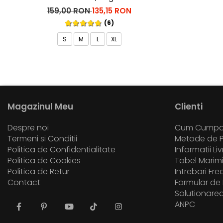
159,00 RON
135,15 RON
(6)
S
M
L
XL
Magazinul Meu
Clienti
Despre noi
Cum Cumpa
Termeni si Conditii
Metode de P
Politica de Confidentialitate
Informatii Li
Politica de Cookies
Tabel Marim
Politica de Retur
Intrebari Fr
Contact
Formular de 
Solutionarea 
ANPC