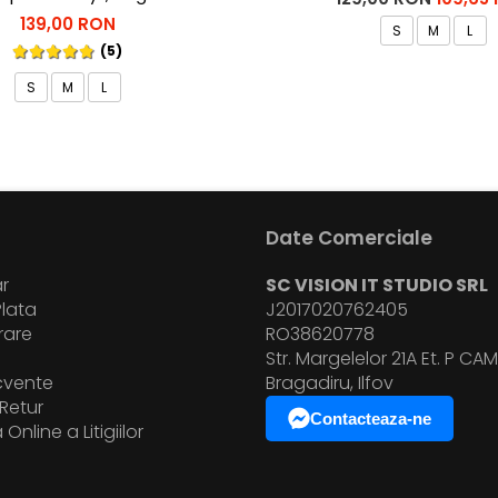
139,00 RON
S
M
L
(5)
S
M
L
Date Comerciale
r
SC VISION IT STUDIO SRL
lata
J2017020762405
vrare
RO38620778
i
Str. Margelelor 21A Et. P CAM.
ecvente
Bragadiru, Ilfov
Retur
Contacteaza-ne
Online a Litigiilor