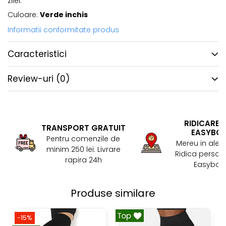
zilei.
Culoare:
Verde inchis
Informatii conformitate produs
Caracteristici
Review-uri
(0)
RIDICARE 
TRANSPORT GRATUIT
EASYBO
Pentru comenzile de
Mereu in aler
minim 250 lei. Livrare
Ridica persona
rapira 24h
Easybox!
Produse similare
-15%