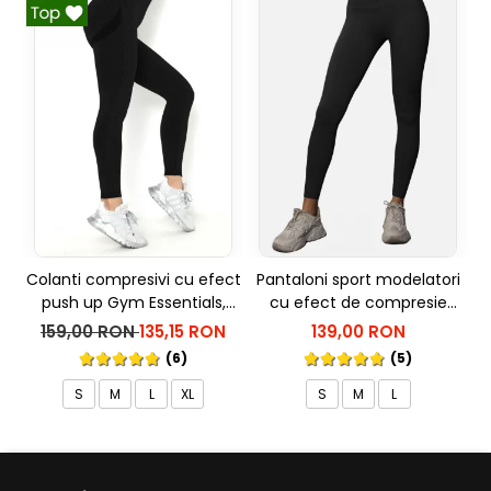
Colanti compresivi cu efect
Pantaloni sport modelatori
push up Gym Essentials,
cu efect de compresie
Negru
Onyx, Negru
159,00 RON
135,15 RON
139,00 RON
(6)
(5)
S
M
L
XL
S
M
L