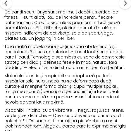
Coleanții scurți Onyx sunt mai mult decât un articol de
fitness — sunt aliatul tău de încredere pentru fiecare
antrenament. Croiala seamless premium îmbrățișează
corpul fără cusături iritante, oferind libertate totală de
mișcare indiferent de activitate: sala de sport, yoga,
pilates sau un jogging în aer liber.
Talia înaltă modelatoare susține zona abdominală și
accentuează silueta, conferindu-ți acel look sculpted pe
care îl cauți. Tehnologia seamless cu zone de compresie
strategice ridică și definesc fesele în mod natural, fără
padding — efectul vine din structura inteligentă a țesăturii.
Materialul elastic și respirabil se adaptează perfect
mișcărilor tale, nu alunecă, nu se deformează după
purtare și menține forma chiar și după multiple spălări.
Lungimea scurtă (deasupra genunchiului) îi face ideali
pentru vreme caldă sau pentru sesiuni intense unde ai
nevoie de ventilație maximă.
Disponibili în cinci culori vibrante — negru, roșu, roz intens,
verde și verde închis — Onyx se potrivesc cu orice top din
colecția FiziOn sau pot fi purtați ca piesă-cheie a unui
look monochrom. Alege culoarea care îți exprimă energia