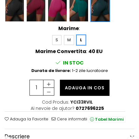
Marime
:
S
M
L
Marime Convertita
:
40 EU
IN STOC
Durata de livrare:
1-2 zile lucratoare
ADAUGA IN COS
Cod Produs:
YCI33RVIL
Ai nevoie de ajutor?
0727696225
Adauga la Favorite
Cere informatii
Tabel Marimi
Descriere