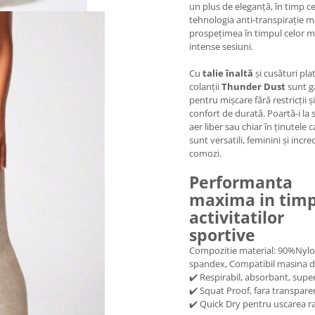
un plus de eleganță, în timp c
tehnologia anti-transpirație 
prospețimea în timpul celor m
intense sesiuni.
Cu
talie înaltă
și cusături plat
colanții
Thunder Dust
sunt g
pentru mișcare fără restricții și
confort de durată. Poartă-i la s
aer liber sau chiar în ținutele 
sunt versatili, feminini și incre
comozi.
Performanta
maxima in tim
activitatilor
sportive
Compozitie material: 90%Nyl
spandex, Compatibil masina d
✔️ Respirabil, absorbant, super
✔️ Squat Proof, fara transpare
✔️ Quick Dry pentru uscarea r