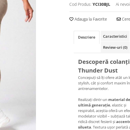
Cod Produs:
YCI30BJL
Ai nevoi
Adauga la Favorite
Cere 
Caracteristici
Descriere
Review-uri
(0)
Descoperă colanți
Thunder Dust
Concepuți să îți ofere atât un 
stylish, cât și confort maxim î
antrenamentelor.
Realizați dintr-un
material d
ultimă generație
, elastic și
respirabil, aceștia oferă un efe
modelator vizibil – subțiază tal
ridică discret fesierii și
accent
silueta
. Textura ușor perlată