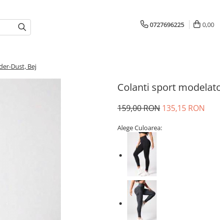
0727696225
0,00
der-Dust, Bej
Colanti sport modelato
159,00 RON
135,15 RON
Alege Culoarea: