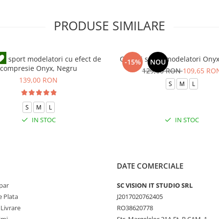
PRODUSE SIMILARE
ni sport modelatori cu efect de
Colanti scurti modelatori Ony
-15%
NOU
compresie Onyx, Negru
129,00 RON
109,65 RO
139,00 RON
S
M
L
S
M
L
IN STOC
IN STOC
DATE COMERCIALE
par
SC VISION IT STUDIO SRL
 Plata
J2017020762405
 Livrare
RO38620778