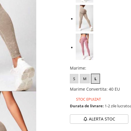
Marime
:
S
M
L
Marime Convertita
:
40 EU
STOC EPUIZAT
Durata de livrare:
1-2 zile lucrato
ALERTA STOC