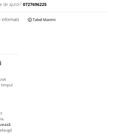
e de ajutor?
0727696225
informatii
Tabel Marimi
i
look
n timpul
e
ct
ia,
uează
 adaugă