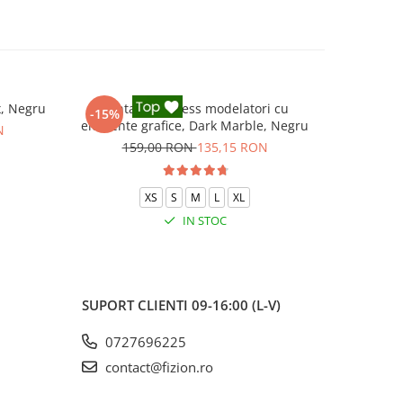
x, Negru
Pantaloni fitness modelatori cu
Colanti
-15%
-15%
elemente grafice, Dark Marble, Negru
N
159,00 RON
135,15 RON
11
XS
S
M
L
XL
IN STOC
SUPORT CLIENTI
09-16:00 (L-V)
0727696225
contact@fizion.ro