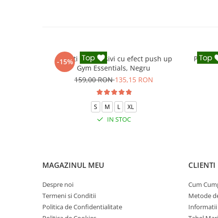
Colanti compresivi cu efect push up
Pantalo
-15%
Gym Essentials, Negru
159,00 RON
135,15 RON
S
M
L
XL
IN STOC
MAGAZINUL MEU
CLIENTI
Despre noi
Cum Cum
Termeni si Conditii
Metode de
Politica de Confidentialitate
Informatii