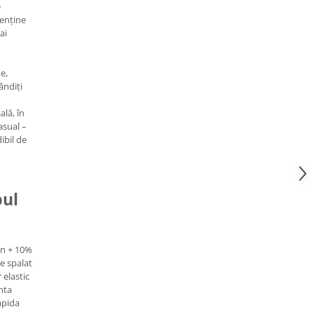
e
menține
ai
e,
ândiți
ală, în
casual –
dibil de
pul
on + 10%
e spalat
 elastic
nta
apida